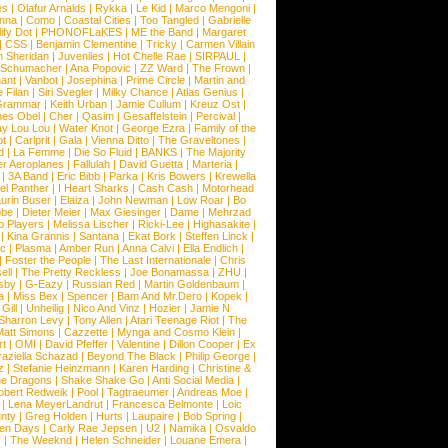
es
|
Olafur Arnalds
|
Rykka
|
Le Kid
|
Marco Mengoni
|
enna
|
Como
|
Coastal Cities
|
Too Tangled
|
Gabrielle
ify Dot
|
PHONOFLaKES
|
ME the Band
|
Margaret
|
CSS
|
Benjamin Clementine
|
Tricky
|
Carmen Villain
 Sheridan
|
Juveniles
|
Hot Chelle Rae
|
SIRPAUL
|
l Schumacher
|
Ana Popovic
|
ZZ Ward
|
The Frown
|
hant
|
Vanbot
|
Josephina
|
Prime Circle
|
Martin and
 Filan
|
Siri Svegler
|
Milky Chance
|
Atlas Genius
|
Grammar
|
Keith Urban
|
Jamie Cullum
|
Kreuz Ost
|
nes Obel
|
Cher
|
Qasim
|
Gesaffelstein
|
Percival
|
ay Lou Lou
|
Water Knot
|
George Ezra
|
Family of the
ot
|
Carlprit
|
Gala
|
Vienna Ditto
|
The Graveltones
|
d
|
La Femme
|
Die So Fluid
|
BANKS
|
The Majority
r Aeroplanes
|
Fallulah
|
David Guetta
|
Marteria
|
|
3A Band
|
Eric Bibb
|
Parka
|
Kris Bowers
|
Krewella
el Panther
|
I Heart Sharks
|
Cash Cash
|
Motorhead
urin Buser
|
Elaiza
|
John Newman
|
Low Roar
|
Bo
obe
|
Dieter Meier
|
Max Giesinger
|
Dame
|
Mehrzad
o Players
|
Melissa Lischer
|
Ricki-Lee
|
Highasakite
|
|
Kina Grannis
|
Santana
|
Ekat Bork
|
Steffen Linck
|
nc
|
Plasma
|
Amber Run
|
Anna Calvi
|
Ella Endlich
|
|
Foster the People
|
The Last Internationale
|
Chris
ell
|
The Pretty Reckless
|
Joe Bonamassa
|
ZHU
|
sby
|
G-Eazy
|
Russian Red
|
Martin Goldenbaum
|
a
|
Miss Bex
|
Spencer
|
Bam And Mr.Dero
|
Kopek
|
Gill
|
Unheilig
|
Nico And Vinz
|
Hozier
|
Jamie N
Sharron Levy
|
Tony Allen
|
Atari Teenage Riot
|
The
Matt Simons
|
Cazzette
|
Mynga and Cosmo Klein
|
rt
|
OMI
|
David Pfeffer
|
Valentine
|
Dillon Cooper
|
Ex
aziella Schazad
|
Beyond The Black
|
Philip George
|
z
|
Stefanie Heinzmann
|
Karen Harding
|
Christine &
ne Dragons
|
Shake Shake Go
|
Anti Social Media
|
obert Redweik
|
Pool
|
Tagtraeumer
|
Andreas Moe
|
|
Lena MeyerLandrut
|
Francesca Belmonte
|
Loic
nty
|
Greg Holden
|
Hurts
|
Laupaire
|
Bob Spring
|
een Days
|
Carly Rae Jepsen
|
U2
|
Namika
|
Osvaldo
y
|
The Weeknd
|
Helen Schneider
|
Louane Emera
|