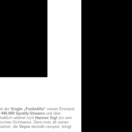
it der
Single „Funkstille“
seinen Einstand
t
440.000 Spotify-Streams
und über
nhaltlich widmet sich
Hannes Sigl
(so sein
ischen Sichtweise. Denn trotz all seinen
arkeit, die
Voyce
deshalb verspürt, bringt