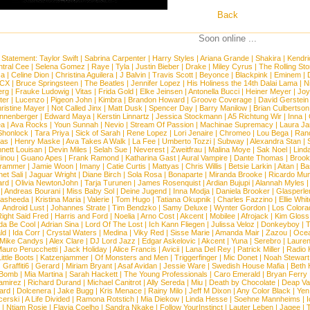
Back
Soon online ...
 Statement:
Taylor Swift
|
Sabrina Carpenter
|
Harry Styles
|
Ariana Grande
|
Shakira
|
Kendri
tral Cee
|
Selena Gomez
|
Raye
|
Tyla
|
Justin Bieber
|
Drake
|
Miley Cyrus
|
The Rolling St
ca
|
Celine Dion
|
Christina Aguilera
|
J Balvin
|
Travis Scott
|
Beyonce
|
Blackpink
|
Eminem
|
XCX
|
Bruce Springsteen
|
The Beatles
|
Jennifer Lopez
|
His Holiness the 14th Dalai Lama
|
N
erg
|
Frauke Ludowig
|
Vitas
|
Frida Gold
|
Elke Jeinsen
|
Antonella Bucci
|
Heiner Meyer
|
Joy
ter
|
Lucenzo
|
Pigeon John
|
Kimbra
|
Brandon Howard
|
Groove Coverage
|
David Gerstein
ristine Mayer
|
Not Called Jinx
|
Matt Dusk
|
Spencer Day
|
Barry Manilow
|
Brian Culbertson
nnenberger
|
Edward Maya
|
Kerstin Linnartz
|
Jessica Stockmann
|
A5 Richtung Wir
|
Inna
|
ea
|
Ava Rocks
|
Youn Sunnah
|
Nevio
|
Stream Of Passion
|
Machinae Supremacy
|
Laura J
Shonlock
|
Tara Priya
|
Sick of Sarah
|
Rene Lopez
|
Lori Jenaire
|
Chromeo
|
Lou Bega
|
Ran
ias
|
Henry Maske
|
Ava Takes A Walk
|
La Fee
|
Umberto Tozzi
|
Subway
|
Alexandra Stan
|
nett Louisan
|
Devin Miles
|
Selah Sue
|
Neverest
|
Zweitfrau
|
Malina Moye
|
Sak Noel
|
Lind
inou
|
Guano Apes
|
Frank Ramond
|
Katharina Gast
|
Aural Vampire
|
Dante Thomas
|
Brook
rammer
|
Jamie Woon
|
Imany
|
Catie Curtis
|
Mattyas
|
Chris Willis
|
Betsie Larkin
|
Aitan
|
Ba
net Sali
|
Jaguar Wright
|
Diane Birch
|
Sola Rosa
|
Bonaparte
|
Miranda Brooke
|
Ricardo Mu
ard
|
Olivia NewtonJohn
|
Tarja Turunen
|
James Rosenquist
|
Ardian Bujupi
|
Alannah Myles
|
Andreas Bourani
|
Miss Baby Sol
|
Deine Jugend
|
Inna Modja
|
Daniela Brooker
|
Glasperle
asheeda
|
Kristina Maria
|
Valerie
|
Tom Hugo
|
Tatiana Okupnik
|
Charles Fazzino
|
Ellie Whit
|
Android Lust
|
Johannes Strate
|
Tim Bendzko
|
Samy Deluxe
|
Wynter Gordon
|
Los Colora
ight Said Fred
|
Harris and Ford
|
Noelia
|
Arno Cost
|
Akcent
|
Mobilee
|
Afrojack
|
Kim Gloss
da Be Cool
|
Adrian Sina
|
Lord Of The Lost
|
Ich Kann Fliegen
|
Julissa Veloz
|
Donkeyboy
|
T
ld
|
Ida Corr
|
Crystal Waters
|
Medina
|
Viky Red
|
Sisse Marie
|
Amanda Mair
|
Zazou
|
Oce
Mike Candys
|
Alex Clare
|
DJ Lord Jazz
|
Edgar Askelovic
|
Akcent
|
Yuna
|
Serebro
|
Lauren
auro Perucchetti
|
Jack Holiday
|
Alice Francis
|
Avicii
|
Lana Del Rey
|
Patrick Miller
|
Radio K
ittle Boots
|
Katzenjammer
|
Of Monsters and Men
|
Triggerfinger
|
Mic Donet
|
Noah Stewart
|
Graffiti6
|
Gerard
|
Miriam Bryant
|
Asaf Avidan
|
Jessie Ware
|
Swedish House Mafia
|
Beth 
 Bomb
|
Mia Martina
|
Sarah Hackett
|
The Young Professionals
|
Caro Emerald
|
Bryan Ferry
amirez
|
Richard Durand
|
Michael Canitrot
|
Ally Sereda
|
Miu
|
Death by Chocolate
|
Deap Val
ard
|
Dolcenera
|
Jake Bugg
|
Kris Menace
|
Rainy Milo
|
Jeff M Dixon
|
Any Color Black
|
Yen
erski
|
A Life Divided
|
Ramona Rotstich
|
Mia Diekow
|
Linda Hesse
|
Soehne Mannheims
|
I
|
Ntjam Rosie
|
Flavia Coelho
|
Sandra Nkake
|
Follow YourInstinct
|
Lauter Leben
|
Jaqee
|