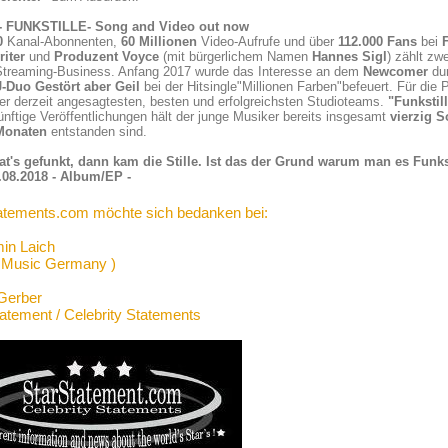
-
FUNKSTILLE- Song and Video out now
0
Kanal-Abonnenten,
60 Millionen
Video-Aufrufe und über
112.000 Fans
bei
iter
und
Produzent Voyce
(mit bürgerlichem Namen
Hannes Sigl
) zählt zw
Streaming-Business. Anfang 2017 wurde das Interesse an dem
Newcomer
dur
-Duo Gestört
aber Geil
bei der Hitsingle"Millionen Farben"befeuert. Für die
er derzeit angesagtesten, besten und erfolgreichsten Studioteams.
"Funkstil
ünftige Veröffentlichungen hält der junge Musiker bereits insgesamt
vierzig 
 Monaten
entstanden sind.
at's gefunkt, dann kam die Stille. Ist das der Grund warum man es Funks
.08.2018 - Album/EP -
atements.com möchte sich bedanken bei:
in Laich
 Music Germany )
Gerber
tatement / Celebrity Statements