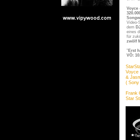
Voyce 
320.00
Songwr
Video-
dem
DJ
eines d
für zuk
zwölf
"
Erst h
VÖ: 10
StarSt
Voyce
& Jasm
( Sony
Frank 
Star S