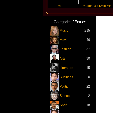
r Swift
Katseye
Madonna x Kylie Minogue
Categories / Entries
Music
215
Movie
46
Fashion
37
Arts
30
Literature
15
Business
20
Politic
22
Sience
2
Sport
18