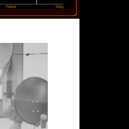
ure
Slayyyer
Benny Blanco