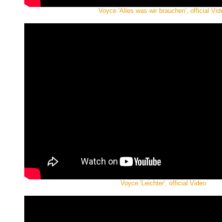
Voyce 'Alles was wir brauchen', official Vid
Voyce 'Leichter', official Video