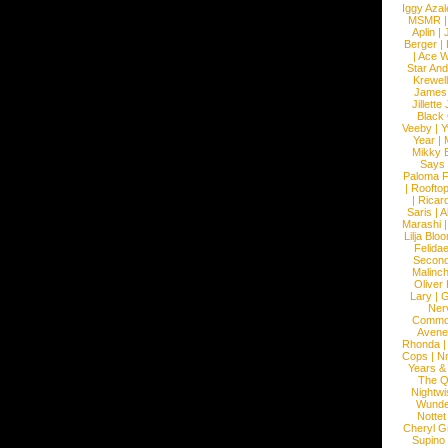
Iggy Azal
MSMR
Aplin
|
Berger
|
|
Ace W
Star An
Krewel
James
Jillett
Black
Veeby
|
Y
Year
|
Mikky 
Says
Paloma F
|
Roofto
|
Ricard
Saris
|
A
Marashi
Lilja Blo
Felidae
Second
Malinc
Oliver
Lary
|
G
Ner
Commo
Avene
Rhonda
Cops
|
N
Years &
The 
Nightwi
Wunde
Nottet
Cheryl G
Supino