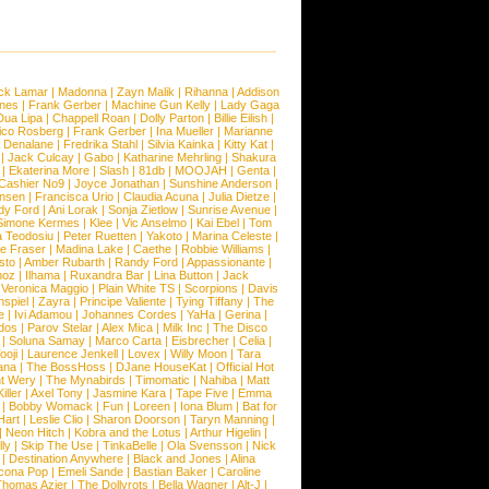
ck Lamar
|
Madonna
|
Zayn Malik
|
Rihanna
|
Addison
ones
|
Frank Gerber
|
Machine Gun Kelly
|
Lady Gaga
Dua Lipa
|
Chappell Roan
|
Dolly Parton
|
Billie Eilish
|
ico Rosberg
|
Frank Gerber
|
Ina Mueller
|
Marianne
 Denalane
|
Fredrika Stahl
|
Silvia Kainka
|
Kitty Kat
|
|
Jack Culcay
|
Gabo
|
Katharine Mehrling
|
Shakura
|
Ekaterina More
|
Slash
|
81db
|
MOOJAH
|
Genta
|
Cashier No9
|
Joyce Jonathan
|
Sunshine Anderson
|
ansen
|
Francisca Urio
|
Claudia Acuna
|
Julia Dietze
|
dy Ford
|
Ani Lorak
|
Sonja Zietlow
|
Sunrise Avenue
|
Simone Kermes
|
Klee
|
Vic Anselmo
|
Kai Ebel
|
Tom
a Teodosiu
|
Peter Ruetten
|
Yakoto
|
Marina Celeste
|
e Fraser
|
Madina Lake
|
Caethe
|
Robbie Williams
|
sto
|
Amber Rubarth
|
Randy Ford
|
Appassionante
|
noz
|
Ilhama
|
Ruxandra Bar
|
Lina Button
|
Jack
|
Veronica Maggio
|
Plain White TS
|
Scorpions
|
Davis
nspiel
|
Zayra
|
Principe Valiente
|
Tying Tiffany
|
The
e
|
Ivi Adamou
|
Johannes Cordes
|
YaHa
|
Gerina
|
dos
|
Parov Stelar
|
Alex Mica
|
Milk Inc
|
The Disco
|
Soluna Samay
|
Marco Carta
|
Eisbrecher
|
Celia
|
ooji
|
Laurence Jenkell
|
Lovex
|
Willy Moon
|
Tara
ana
|
The BossHoss
|
DJane HouseKat
|
Official Hot
t Wery
|
The Mynabirds
|
Timomatic
|
Nahiba
|
Matt
iller
|
Axel Tony
|
Jasmine Kara
|
Tape Five
|
Emma
|
Bobby Womack
|
Fun
|
Loreen
|
Iona Blum
|
Bat for
Hart
|
Leslie Clio
|
Sharon Doorson
|
Taryn Manning
|
|
Neon Hitch
|
Kobra and the Lotus
|
Arthur Higelin
|
ly
|
Skip The Use
|
TinkaBelle
|
Ola Svensson
|
Nick
|
Destination Anywhere
|
Black and Jones
|
Alina
cona Pop
|
Emeli Sande
|
Bastian Baker
|
Caroline
Thomas Azier
|
The Dollyrots
|
Bella Wagner
|
Alt-J
|