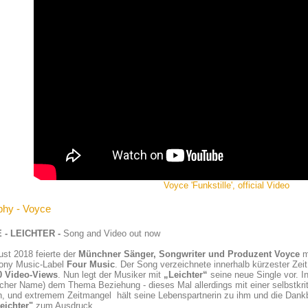
Voyce 'Funkstille', official Video
phy - Voyce
 - LEICHTER -
Song and Video out now
st 2018 feierte der
Münchner Sänger, Songwriter und Produzent Voyce
m
ony Music-Label
Four Music
. Der Song verzeichnete innerhalb kürzester Zei
0 Video-Views
. Nun legt der Musiker mit
„Leichter“
seine neue Single vor. I
icher Name) dem Thema Beziehung - dieses Mal allerdings mit einer selbstkrit
, und extremem Zeitmangel hält seine Lebenspartnerin zu ihm und die Dankb
eichter"
zum Ausdruck.