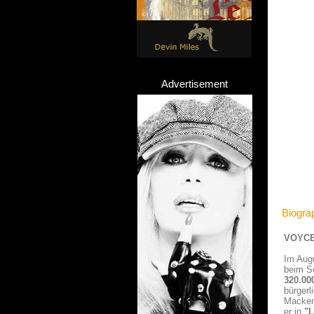
Advertisement
Biogra
VOYCE
Im Augu
beim S
320.00
bürgerl
Macken
er in
"L