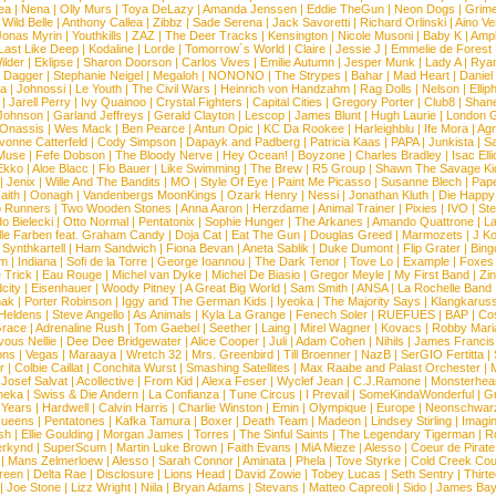
ea
|
Nena
|
Olly Murs
|
Toya DeLazy
|
Amanda Jenssen
|
Eddie TheGun
|
Neon Dogs
|
Grim
|
Wild Belle
|
Anthony Callea
|
Zibbz
|
Sade Serena
|
Jack Savoretti
|
Richard Orlinski
|
Aino V
Jonas Myrin
|
Youthkills
|
ZAZ
|
The Deer Tracks
|
Kensington
|
Nicole Musoni
|
Baby K
|
Ampl
Last Like Deep
|
Kodaline
|
Lorde
|
Tomorrow´s World
|
Claire
|
Jessie J
|
Emmelie de Forest
ilder
|
Eklipse
|
Sharon Doorson
|
Carlos Vives
|
Emilie Autumn
|
Jesper Munk
|
Lady A
|
Ryan
d Dagger
|
Stephanie Neigel
|
Megaloh
|
NONONO
|
The Strypes
|
Bahar
|
Mad Heart
|
Danie
la
|
Johnossi
|
Le Youth
|
The Civil Wars
|
Heinrich von Handzahm
|
Rag Dolls
|
Nelson
|
Ellip
|
Jarell Perry
|
Ivy Quainoo
|
Crystal Fighters
|
Capital Cities
|
Gregory Porter
|
Club8
|
Shane
e Johnson
|
Garland Jeffreys
|
Gerald Clayton
|
Lescop
|
James Blunt
|
Hugh Laurie
|
London 
 Onassis
|
Wes Mack
|
Ben Pearce
|
Antun Opic
|
KC Da Rookee
|
Harleighblu
|
Ife Mora
|
Ag
vonne Catterfeld
|
Cody Simpson
|
Dapayk and Padberg
|
Patricia Kaas
|
PAPA
|
Junkista
|
S
Muse
|
Fefe Dobson
|
The Bloody Nerve
|
Hey Ocean!
|
Boyzone
|
Charles Bradley
|
Isac Elli
Ekko
|
Aloe Blacc
|
Flo Bauer
|
Like Swimming
|
The Brew
|
R5 Group
|
Shawn The Savage Ki
|
Jenix
|
Wille And The Bandits
|
MO
|
Style Of Eye
|
Paint Me Picasso
|
Susanne Blech
|
Pape
aith
|
Oonagh
|
Vandenbergs MoonKings
|
Ozark Henry
|
Nessi
|
Jonathan Kluth
|
Die Happy
p Runners
|
Two Wooden Stones
|
Anna Aaron
|
Herzdame
|
Animal Trainer
|
Pixies
|
IVO
|
Ste
o Bielecki
|
Otto Normal
|
Pentatonix
|
Sophie Hunger
|
The Arkanes
|
Amando Quattrone
|
La
lle Farben feat. Graham Candy
|
Doja Cat
|
Eat The Gun
|
Douglas Greed
|
Marmozets
|
J K
|
Synthkartell
|
Ham Sandwich
|
Fiona Bevan
|
Aneta Sablik
|
Duke Dumont
|
Flip Grater
|
Bing
om
|
Indiana
|
Sofi de la Torre
|
George Ioannou
|
The Dark Tenor
|
Tove Lo
|
Example
|
Foxes
 Trick
|
Eau Rouge
|
Michel van Dyke
|
Michel De Biasio
|
Gregor Meyle
|
My First Band
|
Zi
city
|
Eisenhauer
|
Woody Pitney
|
A Great Big World
|
Sam Smith
|
ANSA
|
La Rochelle Band
hak
|
Porter Robinson
|
Iggy and The German Kids
|
Iyeoka
|
The Majority Says
|
Klangkaruss
 Heldens
|
Steve Angello
|
As Animals
|
Kyla La Grange
|
Fenech Soler
|
RUEFUES
|
BAP
|
Co
race
|
Adrenaline Rush
|
Tom Gaebel
|
Seether
|
Laing
|
Mirel Wagner
|
Kovacs
|
Robby Mari
vous Nellie
|
Dee Dee Bridgewater
|
Alice Cooper
|
Juli
|
Adam Cohen
|
Nihils
|
James Francis 
ns
|
Vegas
|
Maraaya
|
Wretch 32
|
Mrs. Greenbird
|
Till Broenner
|
NazB
|
SerGIO Fertitta
|
r
|
Colbie Caillat
|
Conchita Wurst
|
Smashing Satellites
|
Max Raabe and Palast Orchester
|
|
Josef Salvat
|
Acollective
|
From Kid
|
Alexa Feser
|
Wyclef Jean
|
C.J.Ramone
|
Monsterhea
neka
|
Swiss & Die Andern
|
La Confianza
|
Tune Circus
|
I Prevail
|
SomeKindaWonderful
|
Gr
 Years
|
Hardwell
|
Calvin Harris
|
Charlie Winston
|
Emin
|
Olympique
|
Europe
|
Neonschwar
Queens
|
Pentatones
|
Kafka Tamura
|
Boxer
|
Death Team
|
Madeon
|
Lindsey Stirling
|
Imagi
sh
|
Ellie Goulding
|
Morgan James
|
Torres
|
The Sinful Saints
|
The Legendary Tigerman
|
R
rkynd
|
SuperScum
|
Martin Luke Brown
|
Faith Evans
|
MiA Mieze
|
Alesso
|
Coeur de Pirate
|
Mans Zelmerloew
|
Alesso
|
Sarah Connor
|
Aminata
|
Phela
|
Tove Styrke
|
Cold Creek Cou
reen
|
Delta Rae
|
Disclosure
|
Lions Head
|
David Zowie
|
Tobey Lucas
|
Seth Sentry
|
Thirt
|
Joe Stone
|
Lizz Wright
|
Niila
|
Bryan Adams
|
Stevans
|
Matteo Capreoli
|
Sido
|
James Ba