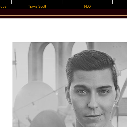
Travis Scott
FLO
Fut
New Star Statements / Voyce