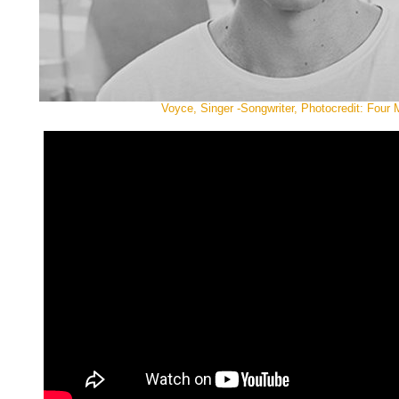
Voyce, Singer -Songwriter, Photocredit: Four 