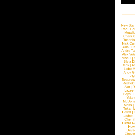
New Star
Rae
|
Cen
|
Metalli
Charli 
Rosenb
Nick Car
Aida
|
Ch
Andre Ta
Alex Vel
MissLi
|
Silvia D
Beck
|
An
Liebe M
Andy G
Ziy
Beaureg
Redfield
Slot
|
R
Lazee
Boys
|
R
Yolan
McDona
Mess
|
Toka
|
M
Hewitt
|
L
Lashes
Cherri
Cierra R
How
Devec
Chevin