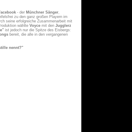
Facebook
- der
Münchner Sänger
,
eifelsfrei zu den ganz großen Playern im
ch seine erfolgreiche Zusammenarbeit mit
 Produktion wählte
Voyce
mit den
Jugglerz
le"
ist jedoch nur die Spitze des Eisbergs:
Songs
bereit, die alle in den vergangenen
tille nennt?"