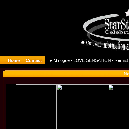
ase Offici
Ne