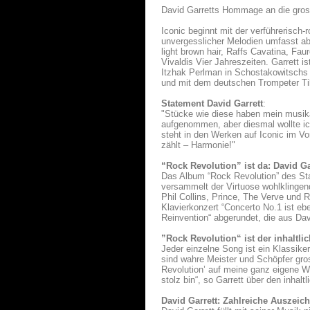
David Garretts Hommage an die gros
Iconic beginnt mit der verführeris
unvergesslicher Melodien umfasst a
light brown hair, Raffs Cavatina, Fa
Vivaldis Vier Jahreszeiten. Garrett 
Itzhak Perlman in Schostakowitschs P
und mit dem deutschen Trompeter Till
Statement David Garrett
:
"Stücke wie diese haben mein musikal
aufgenommen, aber diesmal wollte ich
steht in den Werken auf Iconic im V
zählt – Harmonie!"
“Rock Revolution” ist da: David Ga
Das Album “Rock Revolution” des Star
versammelt der Virtuose wohlklingen
Phil Collins, Prince, The Verve un
Klavierkonzert “Concerto No.1 ist ebe
Reinvention“ abgerundet, die aus Da
”Rock Revolution“ ist der inhalt
Jeder einzelne Song ist ein Klassike
sind wahre Meister und Schöpfer gros
Revolution’ auf meine ganz eigene Wei
stolz bin“, so Garrett über den inha
David Garrett: Zahlreiche Auszeic