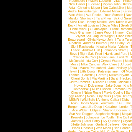
Rosenberg
|
Frauke Ludowig
|
Vitas
|
Frida
Nick Carter
|
Lucenzo
|
Pigeon John
|
Kimbr
Aida
|
Christine Mayer
|
Not Called Jinx
|
Ma
Andre Tannenberger
|
Edward Maya
|
Kersti
Alex Velea
|
Ava Rocks
|
Youn Sunnah
|
Nev
MissLi
|
Shonlock
|
Tara Priya
|
Sick of Sara
Silvia Dias
|
Henry Maske
|
Ava Takes A Wa
Beck
|
Annett Louisan
|
Devin Miles
|
Selah 
Liebe Minou
|
Guano Apes
|
Frank Ramond
Andy Grammer
|
Jamie Woon
|
Imany
|
Cat
Ziynet Sali
|
Jaguar Wright
|
Diane Birc
Beauregard
|
Olivia NewtonJohn
|
Tarja Tur
Redfield
|
Andreas Bourani
|
Miss Baby Sol
Slot
|
Rasheeda
|
Kristina Maria
|
Valerie
|
Lazee
|
Android Lust
|
Johannes Strate
|
T
Boys
|
Right Said Fred
|
Harris and Ford
|
N
Yolanda Be Cool
|
Adrian Sina
|
Lord Of T
McDonald
|
Ida Corr
|
Crystal Waters
|
Medi
Mess
|
Mike Candys
|
Alex Clare
|
DJ Lord
Toka
|
Mauro Perucchetti
|
Jack Holiday
|
A
Hewitt
|
Little Boots
|
Katzenjammer
|
Of Mon
Lashes
|
Graffiti6
|
Gerard
|
Miriam Bryant
|
Cherri Bomb
|
Mia Martina
|
Sarah Hackett
Cierra Ramirez
|
Richard Durand
|
Michael C
Howard
|
Dolcenera
|
Jake Bugg
|
Kris 
Devecerski
|
A Life Divided
|
Ramona Rots
Chevin
|
Ntjam Rosie
|
Flavia Coelho
|
San
Iggy Azalea
|
Nena
|
Olly Murs
|
Toya DeLaz
MSMR
|
Wild Belle
|
Anthony Callea
|
Zibbz
Aplin
|
Jonas Myrin
|
Youthkills
|
ZAZ
|
The 
Berger
|
Last Like Deep
|
Kodaline
|
Lorde
|
|
Ace Wilder
|
Eklipse
|
Sharon Doorson
|
C
Star And Dagger
|
Stephanie Neigel
|
Megal
Krewella
|
Johnossi
|
Le Youth
|
The Civil 
James
|
Jarell Perry
|
Ivy Quainoo
|
Crysta
Jillette Johnson
|
Garland Jeffreys
|
Gerald
Black Onassis
|
Wes Mack
|
Ben Pearce
Veeby
|
Yvonne Catterfeld
|
Cody Simpson
|