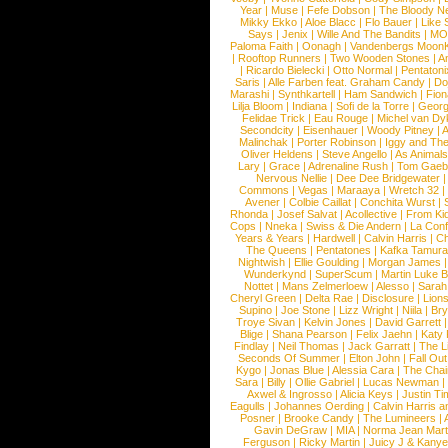
Year
|
Muse
|
Fefe Dobson
|
The Bloody N
Mikky Ekko
|
Aloe Blacc
|
Flo Bauer
|
Like
Says
|
Jenix
|
Wille And The Bandits
|
MO
Paloma Faith
|
Oonagh
|
Vandenbergs Moon
|
Rooftop Runners
|
Two Wooden Stones
|
A
|
Ricardo Bielecki
|
Otto Normal
|
Pentatoni
Saris
|
Alle Farben feat. Graham Candy
|
Do
Marashi
|
Synthkartell
|
Ham Sandwich
|
Fio
Lilja Bloom
|
Indiana
|
Sofi de la Torre
|
Georg
Felidae Trick
|
Eau Rouge
|
Michel van Dy
Secondcity
|
Eisenhauer
|
Woody Pitney
|
A
Malinchak
|
Porter Robinson
|
Iggy and Th
Oliver Heldens
|
Steve Angello
|
As Animal
Lary
|
Grace
|
Adrenaline Rush
|
Tom Gaeb
Nervous Nellie
|
Dee Dee Bridgewater
|
Commons
|
Vegas
|
Maraaya
|
Wretch 32
Avener
|
Colbie Caillat
|
Conchita Wurst
|
Rhonda
|
Josef Salvat
|
Acollective
|
From Ki
Cops
|
Nneka
|
Swiss & Die Andern
|
La Conf
Years & Years
|
Hardwell
|
Calvin Harris
|
Ch
The Queens
|
Pentatones
|
Kafka Tamura
Nightwish
|
Ellie Goulding
|
Morgan James
Wunderkynd
|
SuperScum
|
Martin Luke 
Nottet
|
Mans Zelmerloew
|
Alesso
|
Sarah
Cheryl Green
|
Delta Rae
|
Disclosure
|
Lion
Supino
|
Joe Stone
|
Lizz Wright
|
Niila
|
Br
Troye Sivan
|
Kelvin Jones
|
David Garrett
Blige
|
Shana Pearson
|
Felix Jaehn
|
Katy 
Findlay
|
Neil Thomas
|
Jack Garratt
|
The L
Seconds Of Summer
|
Elton John
|
Fall Ou
Kygo
|
Jonas Blue
|
Alessia Cara
|
The Cha
Sara
|
Billy
|
Ollie Gabriel
|
Lucas Newman
Axwel & Ingrosso
|
Alicia Keys
|
Justin Ti
Eagulls
|
Johannes Oerding
|
Calvin Harris 
Posner
|
Brooke Candy
|
The Lumineers
|
Gavin DeGraw
|
MIA
|
Norma Jean Mart
Ferguson
|
Ricky Martin
|
Juicy J & Kany