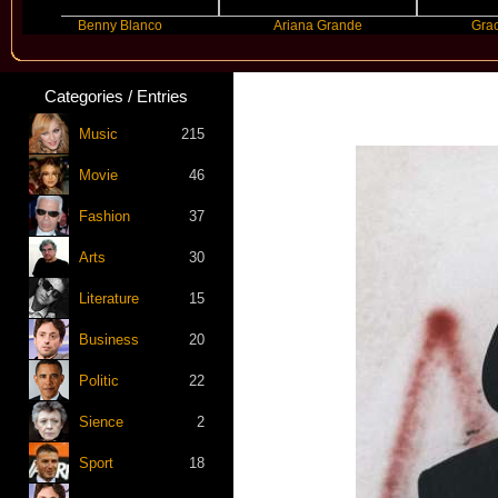
Benny Blanco
Ariana Grande
Gracie Abrams
Categories / Entries
Music
215
Movie
46
Fashion
37
Arts
30
Literature
15
Business
20
Politic
22
Sience
2
Sport
18