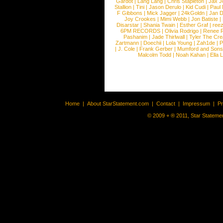
Gardot
|
Lang Lang
|
Chris Stapleton
|
Jax J
Stallion
|
Tini
|
Jason Derulo
|
Kid Cudi
|
Paul
F Gibbons
|
Mick Jagger
|
24kGoldn
|
Jan D
Joy Crookes
|
Mimi Webb
|
Jon Batiste
|
Disarstar
|
Shania Twain
|
Esther Graf
|
ree
6PM RECORDS
|
Olivia Rodrigo
|
Renee 
Pashanim
|
Jade Thirlwall
|
Tyler The Cre
Zartmann
|
Doechii
|
Lola Young
|
Zah1de
|
P
|
J. Cole
|
Frank Gerber
|
Mumford and Sons
Malcolm Todd
|
Noah Kahan
|
Ella 
Home
|
About StarStatement.com
|
Contact
|
Impressum
|
P
© 2009 + ® 2011, Star Statemen