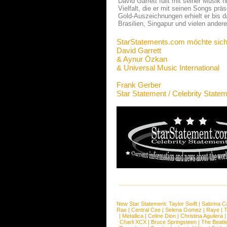
David Garrett füllt mit seiner Musik
Vielfalt, die er mit seinen Songs prä
Gold-Auszeichnungen erhielt er bis 
Brasilien, Singapur und vielen ander
StarStatements.com möchte sich
David Garrett
& Aynur Özkan
& Universal Music International
Frank Gerber
Star Statement / Celebrity State
New Star Statement:
Taylor Swift
|
Sabrina C
Rae
|
Central Cee
|
Selena Gomez
|
Raye
|
T
|
Metallica
|
Celine Dion
|
Christina Aguilera
Charli XCX
|
Bruce Springsteen
|
The Beatl