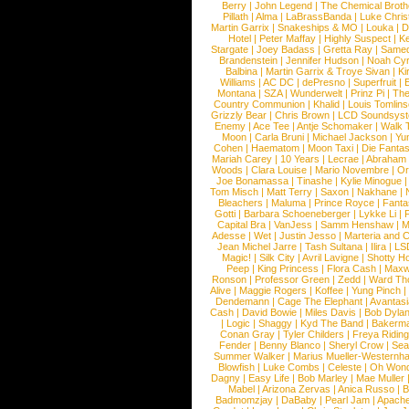
Berry
|
John Legend
|
The Chemical Broth
Pillath
|
Alma
|
LaBrassBanda
|
Luke Chris
Martin Garrix
|
Snakeships & MO
|
Louka
|
D
Hotel
|
Peter Maffay
|
Highly Suspect
|
K
Stargate
|
Joey Badass
|
Gretta Ray
|
Samed
Brandenstein
|
Jennifer Hudson
|
Noah Cy
Balbina
|
Martin Garrix & Troye Sivan
|
Ki
Williams
|
AC DC
|
dePresno
|
Superfruit
|
Montana
|
SZA
|
Wunderwelt
|
Prinz Pi
|
The
Country Communion
|
Khalid
|
Louis Tomlin
Grizzly Bear
|
Chris Brown
|
LCD Soundsys
Enemy
|
Ace Tee
|
Antje Schomaker
|
Walk 
Moon
|
Carla Bruni
|
Michael Jackson
|
Yu
Cohen
|
Haematom
|
Moon Taxi
|
Die Fantas
Mariah Carey
|
10 Years
|
Lecrae
|
Abraham
Woods
|
Clara Louise
|
Mario Novembre
|
Or
Joe Bonamassa
|
Tinashe
|
Kylie Minogue
Tom Misch
|
Matt Terry
|
Saxon
|
Nakhane
|
Bleachers
|
Maluma
|
Prince Royce
|
Fanta
Gotti
|
Barbara Schoeneberger
|
Lykke Li
|
Capital Bra
|
VanJess
|
Samm Henshaw
|
M
Adesse
|
Wet
|
Justin Jesso
|
Marteria and 
Jean Michel Jarre
|
Tash Sultana
|
Ilira
|
LS
Magic!
|
Silk City
|
Avril Lavigne
|
Shotty H
Peep
|
King Princess
|
Flora Cash
|
Maxw
Ronson
|
Professor Green
|
Zedd
|
Ward T
Alive
|
Maggie Rogers
|
Koffee
|
Yung Pinch
Dendemann
|
Cage The Elephant
|
Avantas
Cash
|
David Bowie
|
Miles Davis
|
Bob Dyla
|
Logic
|
Shaggy
|
Kyd The Band
|
Bakerm
Conan Gray
|
Tyler Childers
|
Freya Ridin
Fender
|
Benny Blanco
|
Sheryl Crow
|
Sea
Summer Walker
|
Marius Mueller-Westernh
Blowfish
|
Luke Combs
|
Celeste
|
Oh Won
Dagny
|
Easy Life
|
Bob Marley
|
Mae Muller
Mabel
|
Arizona Zervas
|
Anica Russo
|
B
Badmomzjay
|
DaBaby
|
Pearl Jam
|
Apach