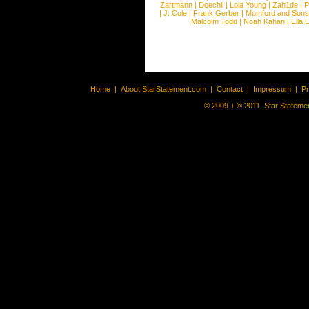
Zartmann
|
Doechii
|
Lola Young
|
Zah1de
|
P
|
J. Cole
|
Frank Gerber
|
Mumford and Sons
Malcolm Todd
|
Noah Kahan
|
Ella 
Home
|
About StarStatement.com
|
Contact
|
Impressum
|
P
© 2009 + ® 2011, Star Statemen