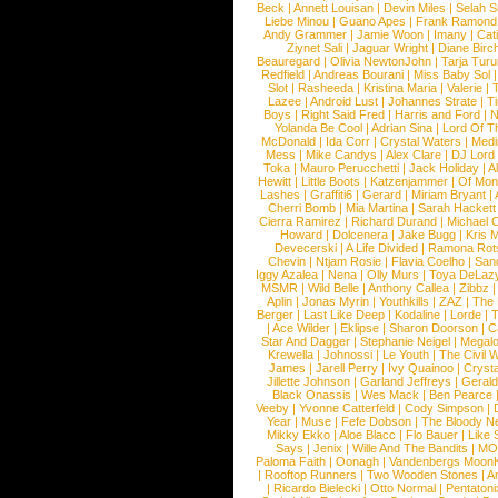
Beck
|
Annett Louisan
|
Devin Miles
|
Selah 
Liebe Minou
|
Guano Apes
|
Frank Ramond
Andy Grammer
|
Jamie Woon
|
Imany
|
Cat
Ziynet Sali
|
Jaguar Wright
|
Diane Birc
Beauregard
|
Olivia NewtonJohn
|
Tarja Tur
Redfield
|
Andreas Bourani
|
Miss Baby Sol
Slot
|
Rasheeda
|
Kristina Maria
|
Valerie
|
Lazee
|
Android Lust
|
Johannes Strate
|
T
Boys
|
Right Said Fred
|
Harris and Ford
|
N
Yolanda Be Cool
|
Adrian Sina
|
Lord Of T
McDonald
|
Ida Corr
|
Crystal Waters
|
Medi
Mess
|
Mike Candys
|
Alex Clare
|
DJ Lord
Toka
|
Mauro Perucchetti
|
Jack Holiday
|
A
Hewitt
|
Little Boots
|
Katzenjammer
|
Of Mon
Lashes
|
Graffiti6
|
Gerard
|
Miriam Bryant
|
Cherri Bomb
|
Mia Martina
|
Sarah Hackett
Cierra Ramirez
|
Richard Durand
|
Michael C
Howard
|
Dolcenera
|
Jake Bugg
|
Kris 
Devecerski
|
A Life Divided
|
Ramona Rots
Chevin
|
Ntjam Rosie
|
Flavia Coelho
|
San
Iggy Azalea
|
Nena
|
Olly Murs
|
Toya DeLaz
MSMR
|
Wild Belle
|
Anthony Callea
|
Zibbz
Aplin
|
Jonas Myrin
|
Youthkills
|
ZAZ
|
The 
Berger
|
Last Like Deep
|
Kodaline
|
Lorde
|
|
Ace Wilder
|
Eklipse
|
Sharon Doorson
|
C
Star And Dagger
|
Stephanie Neigel
|
Megal
Krewella
|
Johnossi
|
Le Youth
|
The Civil 
James
|
Jarell Perry
|
Ivy Quainoo
|
Crysta
Jillette Johnson
|
Garland Jeffreys
|
Gerald
Black Onassis
|
Wes Mack
|
Ben Pearce
Veeby
|
Yvonne Catterfeld
|
Cody Simpson
|
Year
|
Muse
|
Fefe Dobson
|
The Bloody N
Mikky Ekko
|
Aloe Blacc
|
Flo Bauer
|
Like
Says
|
Jenix
|
Wille And The Bandits
|
MO
Paloma Faith
|
Oonagh
|
Vandenbergs Moon
|
Rooftop Runners
|
Two Wooden Stones
|
A
|
Ricardo Bielecki
|
Otto Normal
|
Pentatoni