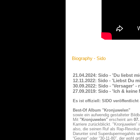
Biography - Sido
21.04.2024: Sido - 'Du liebst m
12.11.2022: Sido - 'Liebst Du 
30.09.2022: Sido - 'Versager' 
27.09.2019: Sido - 'Ich & kein
Es ist offiziell: SIDO veröffentli
Best-Of Album "Kronjuwelen"
sowie ein aufwendig gestalteter Bildb
Mit
"Kronjuwelen"
erscheint am
07
Karriere zurückblickt. "Kronjuwelen”
also, die seinen Ruf als Rap-Revolu
Darunter sind Superdupermegahits wie 
“Geuner” oder “30-11-80”, der wohl