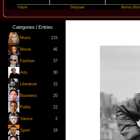
Future
Slayyyer
Benny Blanco
Categories / Entries
Music
215
Movie
46
Fashion
37
Arts
30
Literature
15
Business
20
Politic
22
Sience
2
Sport
18