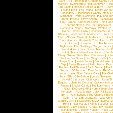
Saris
|
Alle Farben feat. Graham Candy
|
Do
Marashi
|
Synthkartell
|
Ham Sandwich
|
Fio
Lilja Bloom
|
Indiana
|
Sofi de la Torre
|
Georg
Felidae Trick
|
Eau Rouge
|
Michel van Dy
Secondcity
|
Eisenhauer
|
Woody Pitney
|
A
Malinchak
|
Porter Robinson
|
Iggy and Th
Oliver Heldens
|
Steve Angello
|
As Animal
Lary
|
Grace
|
Adrenaline Rush
|
Tom Gaeb
Nervous Nellie
|
Dee Dee Bridgewater
|
Commons
|
Vegas
|
Maraaya
|
Wretch 32
Avener
|
Colbie Caillat
|
Conchita Wurst
|
Rhonda
|
Josef Salvat
|
Acollective
|
From Ki
Cops
|
Nneka
|
Swiss & Die Andern
|
La Conf
Years & Years
|
Hardwell
|
Calvin Harris
|
Ch
The Queens
|
Pentatones
|
Kafka Tamura
Nightwish
|
Ellie Goulding
|
Morgan James
Wunderkynd
|
SuperScum
|
Martin Luke 
Nottet
|
Mans Zelmerloew
|
Alesso
|
Sarah
Cheryl Green
|
Delta Rae
|
Disclosure
|
Lion
Supino
|
Joe Stone
|
Lizz Wright
|
Niila
|
Br
Troye Sivan
|
Kelvin Jones
|
David Garrett
Blige
|
Shana Pearson
|
Felix Jaehn
|
Katy 
Findlay
|
Neil Thomas
|
Jack Garratt
|
The L
Seconds Of Summer
|
Elton John
|
Fall Ou
Kygo
|
Jonas Blue
|
Alessia Cara
|
The Cha
Sara
|
Billy
|
Ollie Gabriel
|
Lucas Newman
Axwel & Ingrosso
|
Alicia Keys
|
Justin Ti
Eagulls
|
Johannes Oerding
|
Calvin Harris 
Posner
|
Brooke Candy
|
The Lumineers
|
Gavin DeGraw
|
MIA
|
Norma Jean Mart
Ferguson
|
Ricky Martin
|
Juicy J & Kany
Berry
|
John Legend
|
The Chemical Broth
Pillath
|
Alma
|
LaBrassBanda
|
Luke Chris
Martin Garrix
|
Snakeships & MO
|
Louka
|
D
Hotel
|
Peter Maffay
|
Highly Suspect
|
K
Stargate
|
Joey Badass
|
Gretta Ray
|
Samed
Brandenstein
|
Jennifer Hudson
|
Noah Cy
Balbina
|
Martin Garrix & Troye Sivan
|
Ki