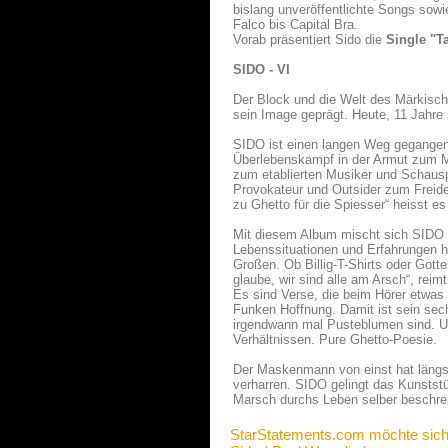
bislang unveröffentlichte Songs sow
Falco bis Capital Bra.
Vorab präsentiert Sido die
Single "T
SIDO - VI
Der Block und die Welt des Märkisch
sein Image geprägt. Heute, 11 Jahre 
SIDO ist einen langen Weg gegangen.
Überlebenskampf in der Armut zum 
zum etablierten Musiker und Schauspi
Provokateur und Outsider zum Freiden
zu Ghetto für die Spiesser“ heisst es
Mit diesem Album mischt sich SIDO le
Lebenssituationen und Erfahrungen h
Großen. Ob Billig-T-Shirts oder Gotte
glaube, wir sind alle am Arsch“, rei
Es sind Verse, die beim Hörer etwas 
Funken Hoffnung. Damit ist sein sechs
irgendwann mal Pusteblumen sind. Un
Verhältnissen. Pure Ghetto-Poesie.
Der Maskenmann von einst hat längst 
verharren. SIDO gelingt das Kunstst
Marsch durchs Leben selber beschreib
StarStatements.com möchte sich