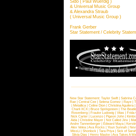
Sido ( Paul Wuerdig )
& Universal Music Group
& Alexandra Straub
( Universal Music Group )
Frank Gerber
Star Statement / Celebrity State
New Star Statement:
Taylor Swift
|
Sabrina C
Rae
|
Central Cee
|
Selena Gomez
|
Raye
|
T
|
Metallica
|
Celine Dion
|
Christina Aguilera
Charli XCX
|
Bruce Springsteen
|
The Beatl
Rosenberg
|
Frauke Ludowig
|
Vitas
|
Frida
Nick Carter
|
Lucenzo
|
Pigeon John
|
Kimbr
Aida
|
Christine Mayer
|
Not Called Jinx
|
Ma
Andre Tannenberger
|
Edward Maya
|
Kersti
Alex Velea
|
Ava Rocks
|
Youn Sunnah
|
Nev
MissLi
|
Shonlock
|
Tara Priya
|
Sick of Sara
Silvia Dias
|
Henry Maske
|
Ava Takes A Wa