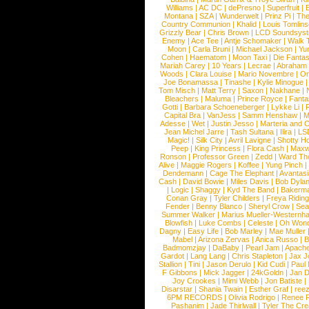
Williams
|
AC DC
|
dePresno
|
Superfruit
|
Montana
|
SZA
|
Wunderwelt
|
Prinz Pi
|
The
Country Communion
|
Khalid
|
Louis Tomlin
Grizzly Bear
|
Chris Brown
|
LCD Soundsys
Enemy
|
Ace Tee
|
Antje Schomaker
|
Walk 
Moon
|
Carla Bruni
|
Michael Jackson
|
Yu
Cohen
|
Haematom
|
Moon Taxi
|
Die Fantas
Mariah Carey
|
10 Years
|
Lecrae
|
Abraham
Woods
|
Clara Louise
|
Mario Novembre
|
Or
Joe Bonamassa
|
Tinashe
|
Kylie Minogue
Tom Misch
|
Matt Terry
|
Saxon
|
Nakhane
|
Bleachers
|
Maluma
|
Prince Royce
|
Fanta
Gotti
|
Barbara Schoeneberger
|
Lykke Li
|
Capital Bra
|
VanJess
|
Samm Henshaw
|
M
Adesse
|
Wet
|
Justin Jesso
|
Marteria and 
Jean Michel Jarre
|
Tash Sultana
|
Ilira
|
LS
Magic!
|
Silk City
|
Avril Lavigne
|
Shotty H
Peep
|
King Princess
|
Flora Cash
|
Maxw
Ronson
|
Professor Green
|
Zedd
|
Ward T
Alive
|
Maggie Rogers
|
Koffee
|
Yung Pinch
Dendemann
|
Cage The Elephant
|
Avantas
Cash
|
David Bowie
|
Miles Davis
|
Bob Dyla
|
Logic
|
Shaggy
|
Kyd The Band
|
Bakerm
Conan Gray
|
Tyler Childers
|
Freya Ridin
Fender
|
Benny Blanco
|
Sheryl Crow
|
Sea
Summer Walker
|
Marius Mueller-Westernh
Blowfish
|
Luke Combs
|
Celeste
|
Oh Won
Dagny
|
Easy Life
|
Bob Marley
|
Mae Muller
Mabel
|
Arizona Zervas
|
Anica Russo
|
B
Badmomzjay
|
DaBaby
|
Pearl Jam
|
Apach
Gardot
|
Lang Lang
|
Chris Stapleton
|
Jax J
Stallion
|
Tini
|
Jason Derulo
|
Kid Cudi
|
Paul
F Gibbons
|
Mick Jagger
|
24kGoldn
|
Jan D
Joy Crookes
|
Mimi Webb
|
Jon Batiste
|
Disarstar
|
Shania Twain
|
Esther Graf
|
ree
6PM RECORDS
|
Olivia Rodrigo
|
Renee 
Pashanim
|
Jade Thirlwall
|
Tyler The Cre