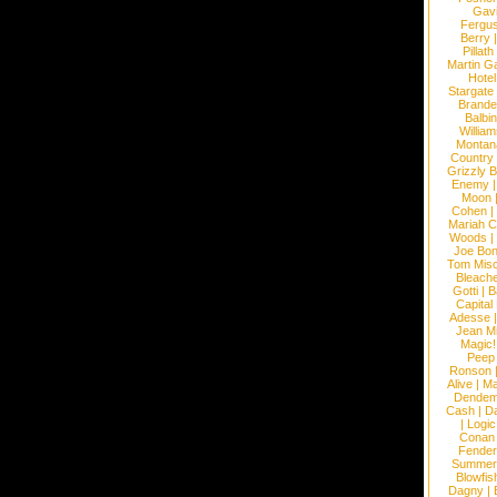
Gav
Fergu
Berry
Pillath
Martin Ga
Hotel
Stargate
Brande
Balbi
William
Montan
Country
Grizzly 
Enemy
Moon
Cohen
|
Mariah C
Woods
|
Joe Bo
Tom Mis
Bleach
Gotti
|
B
Capital
Adesse
Jean Mi
Magic!
Peep
Ronson
Alive
|
Ma
Dendem
Cash
|
Da
|
Logic
Conan
Fender
Summer
Blowfis
Dagny
|