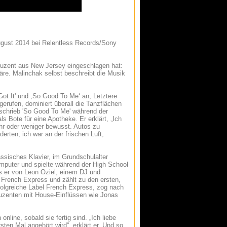
 August 2014 bei Relentless Records/Sony
roduzent aus New Jersey eingeschlagen hat:
re. Malinchak selbst beschreibt die Musik
Got It' und ,So Good To Me‘ an; Letztere
gerufen, dominiert überall die Tanzflächen
schrieb 'So Good To Me' während der
ls Bote für eine Apotheke. Er erklärt, „Ich
hr oder weniger bewusst. Autos zu
ten, ich war an der frischen Luft,
assisches Klavier, im Grundschulalter
puter und spielte während der High School
ls er von Leon Oziel, einem DJ und
 French Express und zählt zu den ersten,
erfolgreiche Label French Express, zog nach
oduzenten mit House-Einflüssen wie Jonas
nline, sobald sie fertig sind. „Ich liebe
ten Mal angehört wird“, erklärt er. Und so