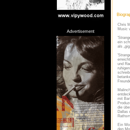
Biogra
Chris M
Music v
Advertisement
'Strang
ein sch
als „gi
'Strang
erreich
und Rad
ruhigen
schreib
betanke
Freunde
Malinch
entdec
mit Ban
Produze
die übe
Dallas 
Rathsm
Ein Wor
den Mom