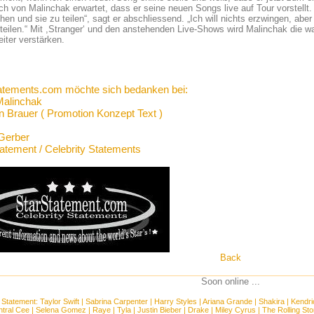
ch von Malinchak erwartet, dass er seine neuen Songs live auf Tour vorstellt. „
en und sie zu teilen“, sagt er abschliessend. „Ich will nichts erzwingen, aber 
teilen.“ Mit ,Stranger‘ und den anstehenden Live-Shows wird Malinchak die w
iter verstärken.
atements.com möchte sich bedanken bei:
Malinchak
in Brauer ( Promotion Konzept Text )
Gerber
tatement / Celebrity Statements
Back
Soon online ...
 Statement:
Taylor Swift
|
Sabrina Carpenter
|
Harry Styles
|
Ariana Grande
|
Shakira
|
Kendri
tral Cee
|
Selena Gomez
|
Raye
|
Tyla
|
Justin Bieber
|
Drake
|
Miley Cyrus
|
The Rolling St