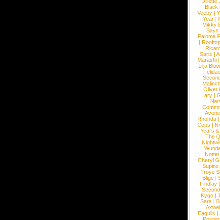
Jillett
Black
Veeby
|
Y
Year
|
Mikky 
Says
Paloma F
|
Roofto
|
Ricard
Saris
|
A
Marashi
Lilja Blo
Felidae
Second
Malinc
Oliver
Lary
|
G
Ner
Commo
Avene
Rhonda
Cops
|
N
Years &
The 
Nightwi
Wunde
Nottet
Cheryl G
Supino
Troye S
Blige
|
Findlay
Second
Kygo
|
J
Sara
|
Bi
Axwel
Eagulls
|
Posner