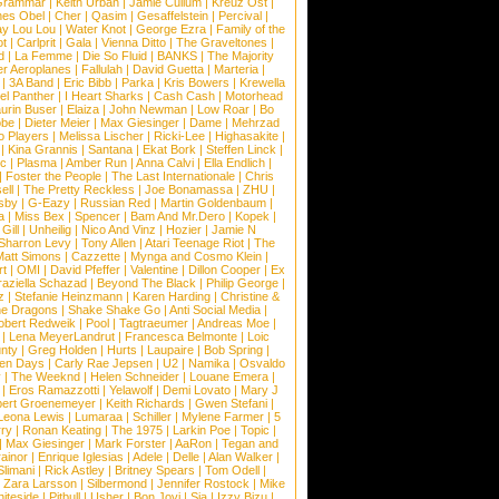
Grammar
|
Keith Urban
|
Jamie Cullum
|
Kreuz Ost
|
nes Obel
|
Cher
|
Qasim
|
Gesaffelstein
|
Percival
|
ay Lou Lou
|
Water Knot
|
George Ezra
|
Family of the
ot
|
Carlprit
|
Gala
|
Vienna Ditto
|
The Graveltones
|
d
|
La Femme
|
Die So Fluid
|
BANKS
|
The Majority
r Aeroplanes
|
Fallulah
|
David Guetta
|
Marteria
|
|
3A Band
|
Eric Bibb
|
Parka
|
Kris Bowers
|
Krewella
el Panther
|
I Heart Sharks
|
Cash Cash
|
Motorhead
urin Buser
|
Elaiza
|
John Newman
|
Low Roar
|
Bo
obe
|
Dieter Meier
|
Max Giesinger
|
Dame
|
Mehrzad
o Players
|
Melissa Lischer
|
Ricki-Lee
|
Highasakite
|
|
Kina Grannis
|
Santana
|
Ekat Bork
|
Steffen Linck
|
nc
|
Plasma
|
Amber Run
|
Anna Calvi
|
Ella Endlich
|
|
Foster the People
|
The Last Internationale
|
Chris
ell
|
The Pretty Reckless
|
Joe Bonamassa
|
ZHU
|
sby
|
G-Eazy
|
Russian Red
|
Martin Goldenbaum
|
a
|
Miss Bex
|
Spencer
|
Bam And Mr.Dero
|
Kopek
|
Gill
|
Unheilig
|
Nico And Vinz
|
Hozier
|
Jamie N
Sharron Levy
|
Tony Allen
|
Atari Teenage Riot
|
The
Matt Simons
|
Cazzette
|
Mynga and Cosmo Klein
|
rt
|
OMI
|
David Pfeffer
|
Valentine
|
Dillon Cooper
|
Ex
aziella Schazad
|
Beyond The Black
|
Philip George
|
z
|
Stefanie Heinzmann
|
Karen Harding
|
Christine &
ne Dragons
|
Shake Shake Go
|
Anti Social Media
|
obert Redweik
|
Pool
|
Tagtraeumer
|
Andreas Moe
|
|
Lena MeyerLandrut
|
Francesca Belmonte
|
Loic
nty
|
Greg Holden
|
Hurts
|
Laupaire
|
Bob Spring
|
een Days
|
Carly Rae Jepsen
|
U2
|
Namika
|
Osvaldo
y
|
The Weeknd
|
Helen Schneider
|
Louane Emera
|
|
Eros Ramazzotti
|
Yelawolf
|
Demi Lovato
|
Mary J
bert Groenemeyer
|
Keith Richards
|
Gwen Stefani
|
Leona Lewis
|
Lumaraa
|
Schiller
|
Mylene Farmer
|
5
ry
|
Ronan Keating
|
The 1975
|
Larkin Poe
|
Topic
|
|
Max Giesinger
|
Mark Forster
|
AaRon
|
Tegan and
ainor
|
Enrique Iglesias
|
Adele
|
Delle
|
Alan Walker
|
Slimani
|
Rick Astley
|
Britney Spears
|
Tom Odell
|
|
Zara Larsson
|
Silbermond
|
Jennifer Rostock
|
Mike
iteside
|
Pitbull
|
Usher
|
Bon Jovi
|
Sia
|
Izzy Bizu
|