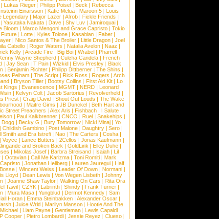
|
Lukas Rieger
|
Philipp Poisel
|
Beck
|
Rebecca
nsteinn Einarsson
|
Katie Melua
|
Maroon 5
|
Louis
e Legendary
|
Major Lazer
|
Afrob
|
Fickle Friends
|
|
Yasutaka Nakata
|
Dave
|
Shy Luv
|
Jamiroquai
|
e Bloom
|
Marco Mengoni and Grace Capristo
|
Tokio
|
Future
|
Lotte
|
Kyles Tolone
|
Kasabian
|
Faber
|
ayer
|
Nico Santos & The Broiler
|
Little Dragon
|
Joel
la Cabello
|
Roger Waters
|
Natalia Avelon
|
Naaz
|
rick Kelly
|
Arcade Fire
|
Big Boi
|
Wrabel
|
Pharrell
Kenny Wayne Shepherd
|
Culcha Candela
|
French
d
|
Jay Sean
|
T Pain
|
Wizkid
|
Elvis Presley
|
Black
n
|
Benjamin Richter
|
Philipp Dittberner
|
The Shins
|
ses Pelham
|
The Script
|
Rick Ross
|
Rogers
|
Arch
Band
|
Bryson Tiller
|
Bootsy Collins
|
First Aid Kit
|
Lo
t Kings
|
Evanescence
|
MGMT
|
NERD
|
Leonard
Wisin
|
Kelvyn Colt
|
Jacob Sartorius
|
Revolverheld
|
s Priest
|
Craig David
|
Shout Out Louds
|
The Wake
bourhood
|
Maitre Gims
|
JB Dunckel
|
Beth Hart and
c Street Preachers
|
Alex Aris
|
Fishbach
|
I Salute
|
Nelson
|
Paul Kalkbrenner
|
CNCO
|
Ruel
|
Snakehips
|
 Dogg
|
Becky G
|
Bury Tomorrow
|
Nicki Minaj
|
Yo
|
Childish Gambino
|
Post Malone
|
Daughtry
|
Sero
|
 Smith and Era Istrefi
|
Nao
|
The Carters
|
Cosha
|
|
Voyce
|
Lance Butters
|
2Cellos
|
Jonas Kaufmann
|
lingande and Broken Back
|
GoldLink
|
Elley Duhe
|
ses
|
Mikolas Josef
|
Barbra Streisand
|
Isaiah
|
Lil
y
|
Octavian
|
Call Me Karizma
|
Toni Romiti
|
Mark
Capristo
|
Jonathan Hellberg
|
Lauren Jauregui
|
Half
Bosse
|
Wincent Weiss
|
Leader Of Down
|
Normani
|
s Lloyd
|
Dean Lewis
|
Von Wegen Lisbeth
|
Johnny
wn
|
Joanne Shaw Taylor
|
Walking On Cars
|
Rita Ora
el Tawil
|
CZYK
|
Labrinth
|
Shindy
|
Frank Turner
|
en
|
Mura Masa
|
Yungblud
|
Dermot Kennedy
|
Sam
iall Horan
|
Emma Steinbakken
|
Alexander Oscar
|
Marsh
|
Juice Wrld
|
Marilyn Manson
|
Hootie And The
Michael
|
Liam Payne
|
Gentleman
|
Lewis Capaldi
|
P Cooper
|
Pietro Lombardi
|
Jessie Reyez
|
Clueso
|