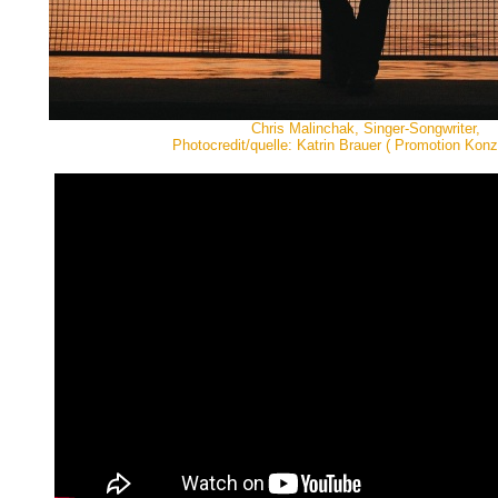
Chris Malinchak, Singer-Songwriter,
Photocredit/quelle: Katrin Brauer ( Promotion Konz