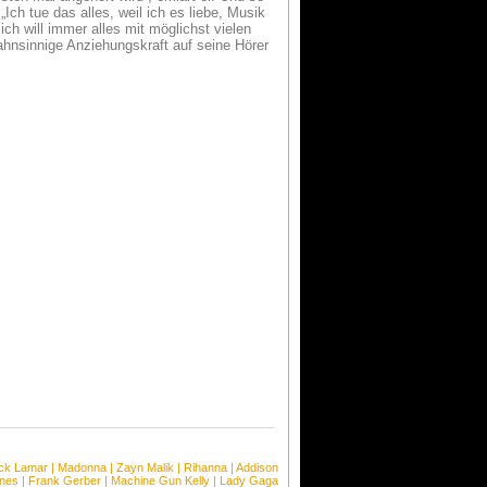
Ich tue das alles, weil ich es liebe, Musik
ich will immer alles mit möglichst vielen
ahnsinnige Anziehungskraft auf seine Hörer
ck Lamar
|
Madonna
|
Zayn Malik
|
Rihanna
|
Addison
ones
|
Frank Gerber
|
Machine Gun Kelly
|
Lady Gaga