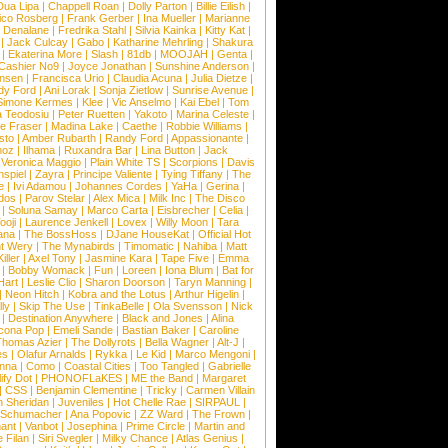
Dua Lipa
|
Chappell Roan
|
Dolly Parton
|
Billie Eilish
|
ico Rosberg
|
Frank Gerber
|
Ina Mueller
|
Marianne
 Denalane
|
Fredrika Stahl
|
Silvia Kainka
|
Kitty Kat
|
|
Jack Culcay
|
Gabo
|
Katharine Mehrling
|
Shakura
|
Ekaterina More
|
Slash
|
81db
|
MOOJAH
|
Genta
|
Cashier No9
|
Joyce Jonathan
|
Sunshine Anderson
|
ansen
|
Francisca Urio
|
Claudia Acuna
|
Julia Dietze
|
dy Ford
|
Ani Lorak
|
Sonja Zietlow
|
Sunrise Avenue
|
Simone Kermes
|
Klee
|
Vic Anselmo
|
Kai Ebel
|
Tom
a Teodosiu
|
Peter Ruetten
|
Yakoto
|
Marina Celeste
|
e Fraser
|
Madina Lake
|
Caethe
|
Robbie Williams
|
sto
|
Amber Rubarth
|
Randy Ford
|
Appassionante
|
noz
|
Ilhama
|
Ruxandra Bar
|
Lina Button
|
Jack
|
Veronica Maggio
|
Plain White TS
|
Scorpions
|
Davis
nspiel
|
Zayra
|
Principe Valiente
|
Tying Tiffany
|
The
e
|
Ivi Adamou
|
Johannes Cordes
|
YaHa
|
Gerina
|
dos
|
Parov Stelar
|
Alex Mica
|
Milk Inc
|
The Disco
|
Soluna Samay
|
Marco Carta
|
Eisbrecher
|
Celia
|
ooji
|
Laurence Jenkell
|
Lovex
|
Willy Moon
|
Tara
ana
|
The BossHoss
|
DJane HouseKat
|
Official Hot
t Wery
|
The Mynabirds
|
Timomatic
|
Nahiba
|
Matt
iller
|
Axel Tony
|
Jasmine Kara
|
Tape Five
|
Emma
|
Bobby Womack
|
Fun
|
Loreen
|
Iona Blum
|
Bat for
Hart
|
Leslie Clio
|
Sharon Doorson
|
Taryn Manning
|
|
Neon Hitch
|
Kobra and the Lotus
|
Arthur Higelin
|
ly
|
Skip The Use
|
TinkaBelle
|
Ola Svensson
|
Nick
|
Destination Anywhere
|
Black and Jones
|
Alina
cona Pop
|
Emeli Sande
|
Bastian Baker
|
Caroline
Thomas Azier
|
The Dollyrots
|
Bella Wagner
|
Alt-J
|
es
|
Olafur Arnalds
|
Rykka
|
Le Kid
|
Marco Mengoni
|
enna
|
Como
|
Coastal Cities
|
Too Tangled
|
Gabrielle
ify Dot
|
PHONOFLaKES
|
ME the Band
|
Margaret
|
CSS
|
Benjamin Clementine
|
Tricky
|
Carmen Villain
 Sheridan
|
Juveniles
|
Hot Chelle Rae
|
SIRPAUL
|
l Schumacher
|
Ana Popovic
|
ZZ Ward
|
The Frown
|
hant
|
Vanbot
|
Josephina
|
Prime Circle
|
Martin and
 Filan
|
Siri Svegler
|
Milky Chance
|
Atlas Genius
|