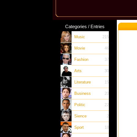
Categories / Entries
Music
215
Movie
46
Fashion
37
Arts
30
Literature
15
Business
20
Politic
22
Sience
2
Sport
18