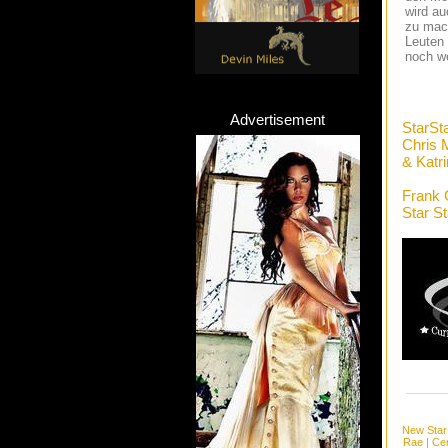
wird au
zu mach
Leuten 
noch we
Advertisement
StarSt
Chris 
& Katr
Frank 
Star S
New Star
Rae
|
Cen