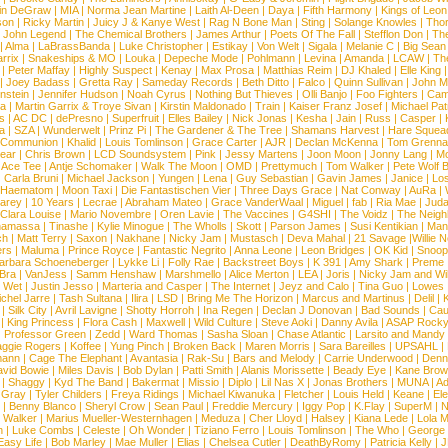
in DeGraw
|
MIA
|
Norma Jean Martine
|
Laith Al-Deen
|
Daya
|
Fifth Harmony
|
Kings of Leon
son
|
Ricky Martin
|
Juicy J & Kanye West
|
Rag N Bone Man
|
Sting
|
Solange Knowles
|
Thor
|
John Legend
|
The Chemical Brothers
|
James Arthur
|
Poets Of The Fall
|
Stefflon Don
|
Th
|
Alma
|
LaBrassBanda
|
Luke Christopher
|
Estikay
|
Von Welt
|
Sigala
|
Melanie C
|
Big Sean
rrix
|
Snakeships & MO
|
Louka
|
Depeche Mode
|
Pohlmann
|
Levina
|
Amanda
|
LCAW
|
Th
|
Peter Maffay
|
Highly Suspect
|
Kenay
|
Max Prosa
|
Matthias Reim
|
DJ Khaled
|
Elle King
|
Joey Badass
|
Gretta Ray
|
Sameday Records
|
Beth Ditto
|
Falco
|
Quinn Sullivan
|
John M
nstein
|
Jennifer Hudson
|
Noah Cyrus
|
Nothing But Thieves
|
Olli Banjo
|
Foo Fighters
|
Cami
na
|
Martin Garrix & Troye Sivan
|
Kirstin Maldonado
|
Train
|
Kaiser Franz Josef
|
Michael Pat
s
|
AC DC
|
dePresno
|
Superfruit
|
Elles Bailey
|
Nick Jonas
|
Kesha
|
Jain
|
Russ
|
Casper
|
a
|
SZA
|
Wunderwelt
|
Prinz Pi
|
The Gardener & The Tree
|
Shamans Harvest
|
Hare Squea
 Communion
|
Khalid
|
Louis Tomlinson
|
Grace Carter
|
AJR
|
Declan McKenna
|
Tom Grenna
Bear
|
Chris Brown
|
LCD Soundsystem
|
Pink
|
Jessy Martens
|
Joon Moon
|
Jonny Lang
|
Mo
|
Ace Tee
|
Antje Schomaker
|
Walk The Moon
|
OMD
|
Prettymuch
|
Tom Walker
|
Pete Wolf 
|
Carla Bruni
|
Michael Jackson
|
Yungen
|
Lena
|
Guy Sebastian
|
Gavin James
|
Janice
|
Los
Haematom
|
Moon Taxi
|
Die Fantastischen Vier
|
Three Days Grace
|
Nat Conway
|
AuRa
|
arey
|
10 Years
|
Lecrae
|
Abraham Mateo
|
Grace VanderWaal
|
Miguel
|
fab
|
Ria Mae
|
Juda
Clara Louise
|
Mario Novembre
|
Oren Lavie
|
The Vaccines
|
G4SHI
|
The Voidz
|
The Neigh
namassa
|
Tinashe
|
Kylie Minogue
|
The Wholls
|
Skott
|
Parson James
|
Susi Kentikian
|
Mani
ch
|
Matt Terry
|
Saxon
|
Nakhane
|
Nicky Jam
|
Mustasch
|
Deva Mahal
|
21 Savage
|
Willie 
ers
|
Maluma
|
Prince Royce
|
Fantastic Negrito
|
Anna Leone
|
Leon Bridges
|
OK Kid
|
Snoop
arbara Schoeneberger
|
Lykke Li
|
Folly Rae
|
Backstreet Boys
|
K 391
|
Amy Shark
|
Preme
 Bra
|
VanJess
|
Samm Henshaw
|
Marshmello
|
Alice Merton
|
LEA
|
Joris
|
Nicky Jam and Will
|
Wet
|
Justin Jesso
|
Marteria and Casper
|
The Internet
|
Jeyz and Calo
|
Tina Guo
|
Lowes
chel Jarre
|
Tash Sultana
|
Ilira
|
LSD
|
Bring Me The Horizon
|
Marcus and Martinus
|
Delil
|
K
|
Silk City
|
Avril Lavigne
|
Shotty Horroh
|
Ina Regen
|
Declan J Donovan
|
Bad Sounds
|
Cau
|
King Princess
|
Flora Cash
|
Maxwell
|
Wild Culture
|
Steve Aoki
|
Danny Avila
|
ASAP Rock
|
Professor Green
|
Zedd
|
Ward Thomas
|
Sasha Sloan
|
Chase Atlantic
|
Larsito and Mandy 
ggie Rogers
|
Koffee
|
Yung Pinch
|
Broken Back
|
Maren Morris
|
Sara Bareilles
|
UPSAHL
|
ann
|
Cage The Elephant
|
Avantasia
|
Rak-Su
|
Bars and Melody
|
Carrie Underwood
|
Denni
vid Bowie
|
Miles Davis
|
Bob Dylan
|
Patti Smith
|
Alanis Morissette
|
Beady Eye
|
Kane Bro
|
Shaggy
|
Kyd The Band
|
Bakermat
|
Missio
|
Diplo
|
Lil Nas X
|
Jonas Brothers
|
MUNA
|
Ad
 Gray
|
Tyler Childers
|
Freya Ridings
|
Michael Kiwanuka
|
Fletcher
|
Louis Held
|
Keane
|
El
|
Benny Blanco
|
Sheryl Crow
|
Sean Paul
|
Freddie Mercury
|
Iggy Pop
|
K.Flay
|
SuperM
|
N
 Walker
|
Marius Mueller-Westernhagen
|
Meduza
|
Cher Lloyd
|
Halsey
|
Kiana Lede
|
Lola 
h
|
Luke Combs
|
Celeste
|
Oh Wonder
|
Tiziano Ferro
|
Louis Tomlinson
|
The Who
|
George 
Easy Life
|
Bob Marley
|
Mae Muller
|
Elias
|
Chelsea Cutler
|
DeathByRomy
|
Patricia Kelly
|
J