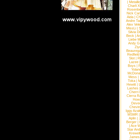
|
Metalli
Charli 
Rosenb
Nick Car
Aida
|
Ch
Andre Ta
Alex Vel
MissLi
|
Silvia D
Beck
|
An
Liebe M
Andy G
Ziy
Beaureg
Redfield
Slot
|
R
Lazee
Boys
|
R
Yolan
McDona
Mess
|
Toka
|
M
Hewitt
|
L
Lashes
Cherri
Cierra R
How
Devec
Chevin
Iggy Azal
MSMR
Aplin
|
Berger
|
|
Ace W
Star An
Krewel
James