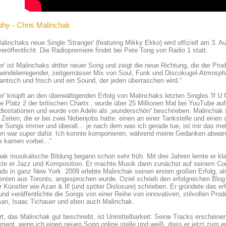
phy - Chris Malinchak
alinchaks neue Single 'Stranger' (featuring Mikky Ekko) wird offiziell am 3.
eröffentlicht. Die Radiopremiere findet bei Pete Tong von Radio 1 statt.
er' ist Malinchaks dritter neuer Song und zeigt die neue Richtung, die der P
windelerregender, zeitgemässer Mix von Soul, Funk und Discokugel-Atmosphä
gantisch und frisch und ein Sound, der jeden überraschen wird.“
er' knüpft an den überwältigenden Erfolg von Malinchaks letzten Singles 'If U 
te Platz 2 der britischen Charts , wurde über 25 Millionen Mal bei YouTube auf
iostationen und wurde von Adele als „wunderschön“ beschrieben. Malinchak 
 Zeiten, die er bei zwei Nebenjobs hatte: einen an einer Tankstelle und einen a
e Songs immer und überall… je nach dem was ich gerade tue, ist mir das me
n war super dafür. Ich konnte komponieren, während meine Gedanken abwander
 kamen vorbei...“
ak musikalische Bildung begann schon sehr früh. Mit drei Jahren lernte er kl
kte er Jazz und Komposition. Er machte Musik dann zunächst auf seinem Com
ds in ganz New York. 2009 erlebte Malinchak seinen ersten großen Erfolg, a
nten aus Toronto, angesprochen wurde. Oziel schrieb den erfolgreichen Blog
r Künstler wie Azari & Ill (und spöter Dislosure) schrieben. Er gründete das 
und veräffentlichte die Songs von einer Reihe von innovativen, stilvollen Pr
an, Isaac Tichauer und eben auch Malinchak.
t, das Malinchak gut beschreibt, ist Unmittelbarkeit: Seine Tracks erscheinen o
ent, wenn ich einen neuen Song online stelle und weiß, dass er jetzt zum ers