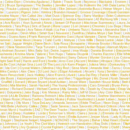
ca
|
Celine Dion
|
Christina Aguilera
|
J Balvin
|
Travis Scott
|
Beyonce
|
Blackpink
|
Eminem
|
XCX
|
Bruce Springsteen
|
The Beatles
|
Jennifer Lopez
|
His Holiness the 14th Dalai Lama
|
N
erg
|
Frauke Ludowig
|
Vitas
|
Frida Gold
|
Elke Jeinsen
|
Antonella Bucci
|
Heiner Meyer
|
Joy
ter
|
Lucenzo
|
Pigeon John
|
Kimbra
|
Brandon Howard
|
Groove Coverage
|
David Gerstein
ristine Mayer
|
Not Called Jinx
|
Matt Dusk
|
Spencer Day
|
Barry Manilow
|
Brian Culbertson
nnenberger
|
Edward Maya
|
Kerstin Linnartz
|
Jessica Stockmann
|
A5 Richtung Wir
|
Inna
|
ea
|
Ava Rocks
|
Youn Sunnah
|
Nevio
|
Stream Of Passion
|
Machinae Supremacy
|
Laura J
Shonlock
|
Tara Priya
|
Sick of Sarah
|
Rene Lopez
|
Lori Jenaire
|
Chromeo
|
Lou Bega
|
Ran
ias
|
Henry Maske
|
Ava Takes A Walk
|
La Fee
|
Umberto Tozzi
|
Subway
|
Alexandra Stan
|
nett Louisan
|
Devin Miles
|
Selah Sue
|
Neverest
|
Zweitfrau
|
Malina Moye
|
Sak Noel
|
Lind
inou
|
Guano Apes
|
Frank Ramond
|
Katharina Gast
|
Aural Vampire
|
Dante Thomas
|
Brook
rammer
|
Jamie Woon
|
Imany
|
Catie Curtis
|
Mattyas
|
Chris Willis
|
Betsie Larkin
|
Aitan
|
Ba
net Sali
|
Jaguar Wright
|
Diane Birch
|
Sola Rosa
|
Bonaparte
|
Miranda Brooke
|
Ricardo Mu
ard
|
Olivia NewtonJohn
|
Tarja Turunen
|
James Rosenquist
|
Ardian Bujupi
|
Alannah Myles
|
Andreas Bourani
|
Miss Baby Sol
|
Deine Jugend
|
Inna Modja
|
Daniela Brooker
|
Glasperle
asheeda
|
Kristina Maria
|
Valerie
|
Tom Hugo
|
Tatiana Okupnik
|
Charles Fazzino
|
Ellie Whit
|
Android Lust
|
Johannes Strate
|
Tim Bendzko
|
Samy Deluxe
|
Wynter Gordon
|
Los Colora
ight Said Fred
|
Harris and Ford
|
Noelia
|
Arno Cost
|
Akcent
|
Mobilee
|
Afrojack
|
Kim Gloss
da Be Cool
|
Adrian Sina
|
Lord Of The Lost
|
Ich Kann Fliegen
|
Julissa Veloz
|
Donkeyboy
|
T
ld
|
Ida Corr
|
Crystal Waters
|
Medina
|
Viky Red
|
Sisse Marie
|
Amanda Mair
|
Zazou
|
Oce
Mike Candys
|
Alex Clare
|
DJ Lord Jazz
|
Edgar Askelovic
|
Akcent
|
Yuna
|
Serebro
|
Lauren
auro Perucchetti
|
Jack Holiday
|
Alice Francis
|
Avicii
|
Lana Del Rey
|
Patrick Miller
|
Radio K
ittle Boots
|
Katzenjammer
|
Of Monsters and Men
|
Triggerfinger
|
Mic Donet
|
Noah Stewart
|
Graffiti6
|
Gerard
|
Miriam Bryant
|
Asaf Avidan
|
Jessie Ware
|
Swedish House Mafia
|
Beth 
 Bomb
|
Mia Martina
|
Sarah Hackett
|
The Young Professionals
|
Caro Emerald
|
Bryan Ferry
amirez
|
Richard Durand
|
Michael Canitrot
|
Ally Sereda
|
Miu
|
Death by Chocolate
|
Deap Val
ard
|
Dolcenera
|
Jake Bugg
|
Kris Menace
|
Rainy Milo
|
Jeff M Dixon
|
Any Color Black
|
Yen
erski
|
A Life Divided
|
Ramona Rotstich
|
Mia Diekow
|
Linda Hesse
|
Soehne Mannheims
|
I
|
Ntjam Rosie
|
Flavia Coelho
|
Sandra Nkake
|
Follow YourInstinct
|
Lauter Leben
|
Jaqee
|
ea
|
Nena
|
Olly Murs
|
Toya DeLazy
|
Amanda Jenssen
|
Eddie TheGun
|
Neon Dogs
|
Grim
|
Wild Belle
|
Anthony Callea
|
Zibbz
|
Sade Serena
|
Jack Savoretti
|
Richard Orlinski
|
Aino V
Jonas Myrin
|
Youthkills
|
ZAZ
|
The Deer Tracks
|
Kensington
|
Nicole Musoni
|
Baby K
|
Ampl
Last Like Deep
|
Kodaline
|
Lorde
|
Tomorrow´s World
|
Claire
|
Jessie J
|
Emmelie de Forest
ilder
|
Eklipse
|
Sharon Doorson
|
Carlos Vives
|
Emilie Autumn
|
Jesper Munk
|
Lady A
|
Ryan
d Dagger
|
Stephanie Neigel
|
Megaloh
|
NONONO
|
The Strypes
|
Bahar
|
Mad Heart
|
Danie
la
|
Johnossi
|
Le Youth
|
The Civil Wars
|
Heinrich von Handzahm
|
Rag Dolls
|
Nelson
|
Ellip
|
Jarell Perry
|
Ivy Quainoo
|
Crystal Fighters
|
Capital Cities
|
Gregory Porter
|
Club8
|
Shane