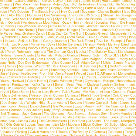
e Johnson
|
Garland Jeffreys
|
Gerald Clayton
|
Lescop
|
James Blunt
|
Hugh Laurie
|
London 
 Onassis
|
Wes Mack
|
Ben Pearce
|
Antun Opic
|
KC Da Rookee
|
Harleighblu
|
Ife Mora
|
Ag
vonne Catterfeld
|
Cody Simpson
|
Dapayk and Padberg
|
Patricia Kaas
|
PAPA
|
Junkista
|
S
Muse
|
Fefe Dobson
|
The Bloody Nerve
|
Hey Ocean!
|
Boyzone
|
Charles Bradley
|
Isac Elli
Ekko
|
Aloe Blacc
|
Flo Bauer
|
Like Swimming
|
The Brew
|
R5 Group
|
Shawn The Savage Ki
|
Jenix
|
Wille And The Bandits
|
MO
|
Style Of Eye
|
Paint Me Picasso
|
Susanne Blech
|
Pape
aith
|
Oonagh
|
Vandenbergs MoonKings
|
Ozark Henry
|
Nessi
|
Jonathan Kluth
|
Die Happy
p Runners
|
Two Wooden Stones
|
Anna Aaron
|
Herzdame
|
Animal Trainer
|
Pixies
|
IVO
|
Ste
o Bielecki
|
Otto Normal
|
Pentatonix
|
Sophie Hunger
|
The Arkanes
|
Amando Quattrone
|
La
lle Farben feat. Graham Candy
|
Doja Cat
|
Eat The Gun
|
Douglas Greed
|
Marmozets
|
J K
|
Synthkartell
|
Ham Sandwich
|
Fiona Bevan
|
Aneta Sablik
|
Duke Dumont
|
Flip Grater
|
Bing
om
|
Indiana
|
Sofi de la Torre
|
George Ioannou
|
The Dark Tenor
|
Tove Lo
|
Example
|
Foxes
 Trick
|
Eau Rouge
|
Michel van Dyke
|
Michel De Biasio
|
Gregor Meyle
|
My First Band
|
Zi
city
|
Eisenhauer
|
Woody Pitney
|
A Great Big World
|
Sam Smith
|
ANSA
|
La Rochelle Band
hak
|
Porter Robinson
|
Iggy and The German Kids
|
Iyeoka
|
The Majority Says
|
Klangkaruss
 Heldens
|
Steve Angello
|
As Animals
|
Kyla La Grange
|
Fenech Soler
|
RUEFUES
|
BAP
|
Co
race
|
Adrenaline Rush
|
Tom Gaebel
|
Seether
|
Laing
|
Mirel Wagner
|
Kovacs
|
Robby Mari
vous Nellie
|
Dee Dee Bridgewater
|
Alice Cooper
|
Juli
|
Adam Cohen
|
Nihils
|
James Francis 
ns
|
Vegas
|
Maraaya
|
Wretch 32
|
Mrs. Greenbird
|
Till Broenner
|
NazB
|
SerGIO Fertitta
|
r
|
Colbie Caillat
|
Conchita Wurst
|
Smashing Satellites
|
Max Raabe and Palast Orchester
|
|
Josef Salvat
|
Acollective
|
From Kid
|
Alexa Feser
|
Wyclef Jean
|
C.J.Ramone
|
Monsterhea
neka
|
Swiss & Die Andern
|
La Confianza
|
Tune Circus
|
I Prevail
|
SomeKindaWonderful
|
Gr
 Years
|
Hardwell
|
Calvin Harris
|
Charlie Winston
|
Emin
|
Olympique
|
Europe
|
Neonschwar
Queens
|
Pentatones
|
Kafka Tamura
|
Boxer
|
Death Team
|
Madeon
|
Lindsey Stirling
|
Imagi
sh
|
Ellie Goulding
|
Morgan James
|
Torres
|
The Sinful Saints
|
The Legendary Tigerman
|
R
rkynd
|
SuperScum
|
Martin Luke Brown
|
Faith Evans
|
MiA Mieze
|
Alesso
|
Coeur de Pirate
|
Mans Zelmerloew
|
Alesso
|
Sarah Connor
|
Aminata
|
Phela
|
Tove Styrke
|
Cold Creek Cou
reen
|
Delta Rae
|
Disclosure
|
Lions Head
|
David Zowie
|
Tobey Lucas
|
Seth Sentry
|
Thirt
|
Joe Stone
|
Lizz Wright
|
Niila
|
Bryan Adams
|
Stevans
|
Matteo Capreoli
|
Sido
|
James Ba
ivan
|
Kelvin Jones
|
David Garrett
|
Gin Wigmore
|
Ewig
|
Mumiy Troll
|
The Common Linnets
Shana Pearson
|
Felix Jaehn
|
Katy Perry
|
Andrea Bocelli
|
Take That
|
Chase & Status
|
Her
|
Neil Thomas
|
Jack Garratt
|
The Libertines
|
Rod Stewart
|
Seinabo Sey
|
Shawn Mendes
|
s Of Summer
|
Elton John
|
Fall Out Boy
|
Set Mo
|
Pristine
|
Nisse
|
Yates
|
Black Stone Cher
onas Blue
|
Alessia Cara
|
The Chainsmokers
|
Fleur East
|
All Saints
|
The Souls
|
Killerpilze
lly
|
Ollie Gabriel
|
Lucas Newman
|
Little Mix
|
Moderat
|
Black Coffee
|
DJ BoBo
|
Meghan Tr
 & Ingrosso
|
Alicia Keys
|
Justin Timberlake
|
Felix Jaehn & Herbert Groenemeyer
|
Lamiya 
Johannes Oerding
|
Calvin Harris and Rihanna
|
The Beauty Of Gemina
|
Zucchero
|
Fergie
|
Brooke Candy
|
The Lumineers
|
Annisokay
|
G-Easy & Jeremih
|
Flight Brigade
|
Jacob Wh