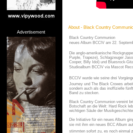
About - Black Country Communi
Advertisement
Black Country Communion
neues Album BCCIV am 22. Septem
Die anglo-amerikanische Rockgrupp
Purple, Trapeze), Schlagzeuger Jaso
Cooper, Billy Idol) und Bluesrock-Git
Studioalbum BCCIV via Mascot Rec
BCCIV wurde wie seine drei Vorgänge
Journey und The Black Crowes arbeite
sondern auch als das inoffizielle fü
Band zu stecken.
Black Country Communion vereint bri
Botschaft an die Welt: Hard Rock leb
wichtigen Säule der Musikgeschicht
Die Initiative für ein neues Album g
sie mit ihm ein neues BCC Album auf
stimmten sofort zu, es noch einmal 