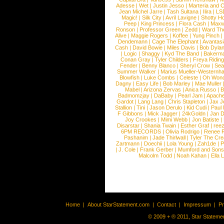
Adesse
|
Wet
|
Justin Jesso
|
Marteria and 
Jean Michel Jarre
|
Tash Sultana
|
Ilira
|
LS
Magic!
|
Silk City
|
Avril Lavigne
|
Shotty H
Peep
|
King Princess
|
Flora Cash
|
Maxw
Ronson
|
Professor Green
|
Zedd
|
Ward T
Alive
|
Maggie Rogers
|
Koffee
|
Yung Pinch
Dendemann
|
Cage The Elephant
|
Avantas
Cash
|
David Bowie
|
Miles Davis
|
Bob Dyla
|
Logic
|
Shaggy
|
Kyd The Band
|
Bakerm
Conan Gray
|
Tyler Childers
|
Freya Ridin
Fender
|
Benny Blanco
|
Sheryl Crow
|
Sea
Summer Walker
|
Marius Mueller-Westernh
Blowfish
|
Luke Combs
|
Celeste
|
Oh Won
Dagny
|
Easy Life
|
Bob Marley
|
Mae Muller
Mabel
|
Arizona Zervas
|
Anica Russo
|
B
Badmomzjay
|
DaBaby
|
Pearl Jam
|
Apach
Gardot
|
Lang Lang
|
Chris Stapleton
|
Jax J
Stallion
|
Tini
|
Jason Derulo
|
Kid Cudi
|
Paul
F Gibbons
|
Mick Jagger
|
24kGoldn
|
Jan D
Joy Crookes
|
Mimi Webb
|
Jon Batiste
|
Disarstar
|
Shania Twain
|
Esther Graf
|
ree
6PM RECORDS
|
Olivia Rodrigo
|
Renee 
Pashanim
|
Jade Thirlwall
|
Tyler The Cre
Zartmann
|
Doechii
|
Lola Young
|
Zah1de
|
P
|
J. Cole
|
Frank Gerber
|
Mumford and Sons
Malcolm Todd
|
Noah Kahan
|
Ella 
Home
|
About StarStatement.com
|
Contact
|
Impressum
|
P
© 2009 + ® 2011, Star Statemen