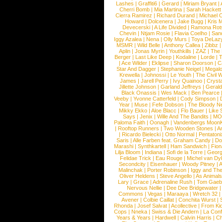
Lashes
|
Graffiti6
|
Gerard
|
Miriam Bryant
|
Cherri Bomb
|
Mia Martina
|
Sarah Hackett
Cierra Ramirez
|
Richard Durand
|
Michael C
Howard
|
Dolcenera
|
Jake Bugg
|
Kris 
Devecerski
|
A Life Divided
|
Ramona Rots
Chevin
|
Ntjam Rosie
|
Flavia Coelho
|
San
Iggy Azalea
|
Nena
|
Olly Murs
|
Toya DeLaz
MSMR
|
Wild Belle
|
Anthony Callea
|
Zibbz
Aplin
|
Jonas Myrin
|
Youthkills
|
ZAZ
|
The 
Berger
|
Last Like Deep
|
Kodaline
|
Lorde
|
|
Ace Wilder
|
Eklipse
|
Sharon Doorson
|
C
Star And Dagger
|
Stephanie Neigel
|
Megal
Krewella
|
Johnossi
|
Le Youth
|
The Civil 
James
|
Jarell Perry
|
Ivy Quainoo
|
Crysta
Jillette Johnson
|
Garland Jeffreys
|
Gerald
Black Onassis
|
Wes Mack
|
Ben Pearce
Veeby
|
Yvonne Catterfeld
|
Cody Simpson
|
Year
|
Muse
|
Fefe Dobson
|
The Bloody N
Mikky Ekko
|
Aloe Blacc
|
Flo Bauer
|
Like
Says
|
Jenix
|
Wille And The Bandits
|
MO
Paloma Faith
|
Oonagh
|
Vandenbergs Moon
|
Rooftop Runners
|
Two Wooden Stones
|
A
|
Ricardo Bielecki
|
Otto Normal
|
Pentatoni
Saris
|
Alle Farben feat. Graham Candy
|
Do
Marashi
|
Synthkartell
|
Ham Sandwich
|
Fio
Lilja Bloom
|
Indiana
|
Sofi de la Torre
|
Georg
Felidae Trick
|
Eau Rouge
|
Michel van Dy
Secondcity
|
Eisenhauer
|
Woody Pitney
|
A
Malinchak
|
Porter Robinson
|
Iggy and Th
Oliver Heldens
|
Steve Angello
|
As Animal
Lary
|
Grace
|
Adrenaline Rush
|
Tom Gaeb
Nervous Nellie
|
Dee Dee Bridgewater
|
Commons
|
Vegas
|
Maraaya
|
Wretch 32
Avener
|
Colbie Caillat
|
Conchita Wurst
|
Rhonda
|
Josef Salvat
|
Acollective
|
From Ki
Cops
|
Nneka
|
Swiss & Die Andern
|
La Conf
Years & Years
|
Hardwell
|
Calvin Harris
|
Ch