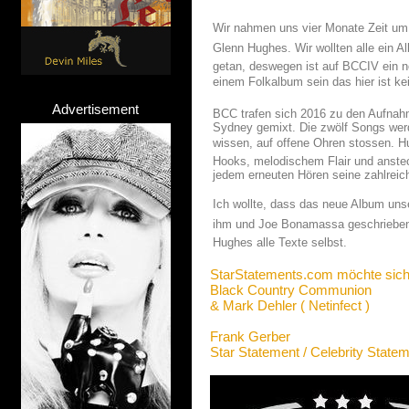
Wir nahmen uns vier Monate Zeit um 
Glenn Hughes. Wir wollten alle ein A
getan, deswegen ist auf BCCIV ein noc
einem Folkalbum sein das hier ist kei
Advertisement
BCC trafen sich 2016 zu den Aufnah
Sydney gemixt. Die zwölf Songs werd
wissen, auf offene Ohren stossen. Hu
Hooks, melodischem Flair und anstec
jedem erneuten Hören seine zahlreich
Ich wollte, dass das neue Album un
ihm und Joe Bonamassa geschrieben.
Hughes alle Texte selbst.
StarStatements.com möchte sich
Black Country Communion
& Mark Dehler ( Netinfect )
Frank Gerber
Star Statement / Celebrity State