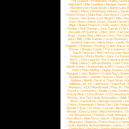
The Queens
|
Pentatones
|
Kafka Tamura
Nightwish
|
Ellie Goulding
|
Morgan James
Wunderkynd
|
SuperScum
|
Martin Luke 
Nottet
|
Mans Zelmerloew
|
Alesso
|
Sarah
Cheryl Green
|
Delta Rae
|
Disclosure
|
Lion
Supino
|
Joe Stone
|
Lizz Wright
|
Niila
|
Br
Troye Sivan
|
Kelvin Jones
|
David Garrett
Blige
|
Shana Pearson
|
Felix Jaehn
|
Katy 
Findlay
|
Neil Thomas
|
Jack Garratt
|
The L
Seconds Of Summer
|
Elton John
|
Fall Ou
Kygo
|
Jonas Blue
|
Alessia Cara
|
The Cha
Sara
|
Billy
|
Ollie Gabriel
|
Lucas Newman
Axwel & Ingrosso
|
Alicia Keys
|
Justin Ti
Eagulls
|
Johannes Oerding
|
Calvin Harris 
Posner
|
Brooke Candy
|
The Lumineers
|
Gavin DeGraw
|
MIA
|
Norma Jean Mart
Ferguson
|
Ricky Martin
|
Juicy J & Kany
Berry
|
John Legend
|
The Chemical Broth
Pillath
|
Alma
|
LaBrassBanda
|
Luke Chris
Martin Garrix
|
Snakeships & MO
|
Louka
|
D
Hotel
|
Peter Maffay
|
Highly Suspect
|
K
Stargate
|
Joey Badass
|
Gretta Ray
|
Samed
Brandenstein
|
Jennifer Hudson
|
Noah Cy
Balbina
|
Martin Garrix & Troye Sivan
|
Ki
Williams
|
AC DC
|
dePresno
|
Superfruit
|
Montana
|
SZA
|
Wunderwelt
|
Prinz Pi
|
The
Country Communion
|
Khalid
|
Louis Tomlin
Grizzly Bear
|
Chris Brown
|
LCD Soundsys
Enemy
|
Ace Tee
|
Antje Schomaker
|
Walk 
Moon
|
Carla Bruni
|
Michael Jackson
|
Yu
Cohen
|
Haematom
|
Moon Taxi
|
Die Fantas
Mariah Carey
|
10 Years
|
Lecrae
|
Abraham
Woods
|
Clara Louise
|
Mario Novembre
|
Or
Joe Bonamassa
|
Tinashe
|
Kylie Minogue
Tom Misch
|
Matt Terry
|
Saxon
|
Nakhane
|
Bleachers
|
Maluma
|
Prince Royce
|
Fanta
Gotti
|
Barbara Schoeneberger
|
Lykke Li
|
Capital Bra
|
VanJess
|
Samm Henshaw
|
M