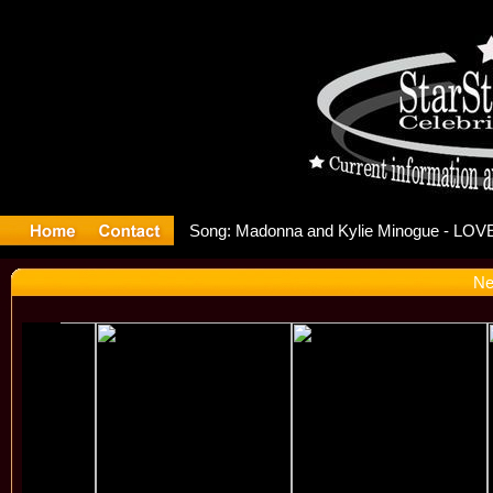
elease Of
Ne