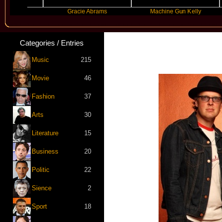
Gracie Abrams
Machine Gun Kelly
Categories / Entries
N
Music
215
Movie
46
Fashion
37
Arts
30
Literature
15
Business
20
Politic
22
Sience
2
Sport
18