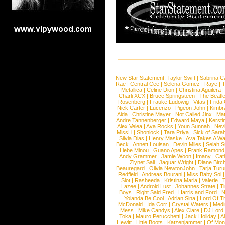
New Star Statement:
Taylor Swift
|
Sabrina C
Rae
|
Central Cee
|
Selena Gomez
|
Raye
|
T
|
Metallica
|
Celine Dion
|
Christina Aguilera
Charli XCX
|
Bruce Springsteen
|
The Beatl
Rosenberg
|
Frauke Ludowig
|
Vitas
|
Frida
Nick Carter
|
Lucenzo
|
Pigeon John
|
Kimbr
Aida
|
Christine Mayer
|
Not Called Jinx
|
Ma
Andre Tannenberger
|
Edward Maya
|
Kersti
Alex Velea
|
Ava Rocks
|
Youn Sunnah
|
Nev
MissLi
|
Shonlock
|
Tara Priya
|
Sick of Sara
Silvia Dias
|
Henry Maske
|
Ava Takes A Wa
Beck
|
Annett Louisan
|
Devin Miles
|
Selah 
Liebe Minou
|
Guano Apes
|
Frank Ramond
Andy Grammer
|
Jamie Woon
|
Imany
|
Cat
Ziynet Sali
|
Jaguar Wright
|
Diane Birc
Beauregard
|
Olivia NewtonJohn
|
Tarja Tur
Redfield
|
Andreas Bourani
|
Miss Baby Sol
Slot
|
Rasheeda
|
Kristina Maria
|
Valerie
|
Lazee
|
Android Lust
|
Johannes Strate
|
T
Boys
|
Right Said Fred
|
Harris and Ford
|
N
Yolanda Be Cool
|
Adrian Sina
|
Lord Of T
McDonald
|
Ida Corr
|
Crystal Waters
|
Medi
Mess
|
Mike Candys
|
Alex Clare
|
DJ Lord
Toka
|
Mauro Perucchetti
|
Jack Holiday
|
A
Hewitt
|
Little Boots
|
Katzenjammer
|
Of Mon