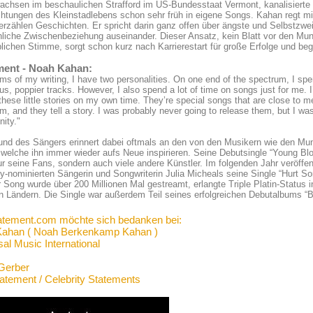
achsen im beschaulichen Strafford im US-Bundesstaat Vermont, kanalisiert
htungen des Kleinstadlebens schon sehr früh in eigene Songs. Kahan regt m
rzählen Geschichten. Er spricht darin ganz offen über ängste und Selbstzwei
iche Zwischenbeziehung auseinander. Dieser Ansatz, kein Blatt vor den Mun
lichen Stimme, sorgt schon kurz nach Karrierestart für große Erfolge und begei
ment - Noah Kahan:
erms of my writing, I have two personalities. On one end of the spectrum, I spe
us, poppier tracks. However, I also spend a lot of time on songs just for me. 
 these little stories on my own time. They’re special songs that are close to 
m, and they tell a story. I was probably never going to release them, but I 
nity."
und des Sängers erinnert dabei oftmals an den von den Musikern wie den Mu
 welche ihn immer wieder aufs Neue inspirieren. Seine Debutsingle “Young B
ur seine Fans, sondern auch viele andere Künstler. Im folgenden Jahr veröff
nominierten Sängerin und Songwriterin Julia Micheals seine Single “Hurt So
r Song wurde über 200 Millionen Mal gestreamt, erlangte Triple Platin-Status 
n Ländern. Die Single war außerdem Teil seines erfolgreichen Debutalbums “
atement.com möchte sich bedanken bei:
ahan ( Noah Berkenkamp Kahan )
al Music International
Gerber
tatement / Celebrity Statements