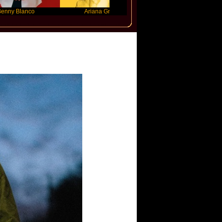
anco
Ariana Grande
Gracie Abrams
han