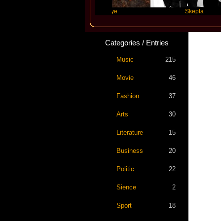
Swift
Katseye
Skepta
Categories / Entries
Music
215
Movie
46
Fashion
37
Arts
30
Literature
15
Business
20
Politic
22
Sience
2
Sport
18