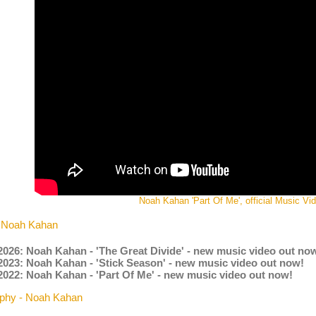
Noah Kahan 'Part Of Me', official Music Vi
 Noah Kahan
2026: Noah Kahan - 'The Great Divide' - new music video out no
.2023: Noah Kahan - 'Stick Season' - new music video out now!
2022: Noah Kahan - 'Part Of Me' - new music video out now!
aphy - Noah Kahan