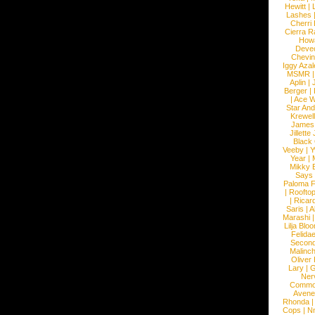
Hewitt
|
L
Lashes
Cherri
Cierra R
How
Devec
Chevin
Iggy Azal
MSMR
Aplin
|
Berger
|
|
Ace W
Star An
Krewel
James
Jillett
Black
Veeby
|
Y
Year
|
Mikky 
Says
Paloma F
|
Roofto
|
Ricard
Saris
|
A
Marashi
Lilja Blo
Felidae
Second
Malinc
Oliver
Lary
|
G
Ner
Commo
Avene
Rhonda
Cops
|
N