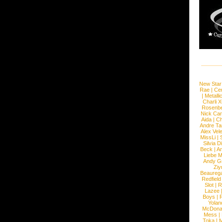
New Star
Rae
|
Cen
|
Metalli
Charli 
Rosenb
Nick Car
Aida
|
Ch
Andre Ta
Alex Vel
MissLi
|
Silvia D
Beck
|
An
Liebe M
Andy G
Ziy
Beaureg
Redfield
Slot
|
R
Lazee
Boys
|
R
Yolan
McDona
Mess
|
Toka
|
M