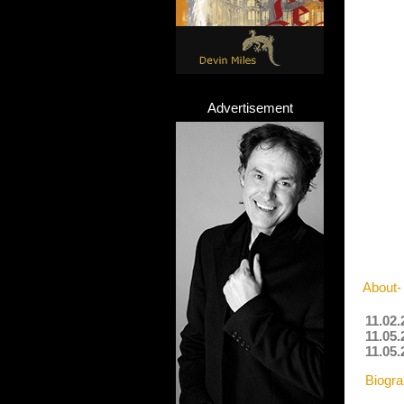
Advertisement
About-
11.02.
11.05
11.05.
Biogr