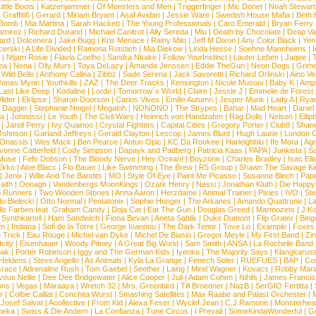
ittle Boots
|
Katzenjammer
|
Of Monsters and Men
|
Triggerfinger
|
Mic Donet
|
Noah Stewart
|
Graffiti6
|
Gerard
|
Miriam Bryant
|
Asaf Avidan
|
Jessie Ware
|
Swedish House Mafia
|
Beth 
 Bomb
|
Mia Martina
|
Sarah Hackett
|
The Young Professionals
|
Caro Emerald
|
Bryan Ferry
amirez
|
Richard Durand
|
Michael Canitrot
|
Ally Sereda
|
Miu
|
Death by Chocolate
|
Deap Val
ard
|
Dolcenera
|
Jake Bugg
|
Kris Menace
|
Rainy Milo
|
Jeff M Dixon
|
Any Color Black
|
Yen
erski
|
A Life Divided
|
Ramona Rotstich
|
Mia Diekow
|
Linda Hesse
|
Soehne Mannheims
|
I
|
Ntjam Rosie
|
Flavia Coelho
|
Sandra Nkake
|
Follow YourInstinct
|
Lauter Leben
|
Jaqee
|
ea
|
Nena
|
Olly Murs
|
Toya DeLazy
|
Amanda Jenssen
|
Eddie TheGun
|
Neon Dogs
|
Grim
|
Wild Belle
|
Anthony Callea
|
Zibbz
|
Sade Serena
|
Jack Savoretti
|
Richard Orlinski
|
Aino V
Jonas Myrin
|
Youthkills
|
ZAZ
|
The Deer Tracks
|
Kensington
|
Nicole Musoni
|
Baby K
|
Ampl
Last Like Deep
|
Kodaline
|
Lorde
|
Tomorrow´s World
|
Claire
|
Jessie J
|
Emmelie de Forest
ilder
|
Eklipse
|
Sharon Doorson
|
Carlos Vives
|
Emilie Autumn
|
Jesper Munk
|
Lady A
|
Ryan
d Dagger
|
Stephanie Neigel
|
Megaloh
|
NONONO
|
The Strypes
|
Bahar
|
Mad Heart
|
Danie
la
|
Johnossi
|
Le Youth
|
The Civil Wars
|
Heinrich von Handzahm
|
Rag Dolls
|
Nelson
|
Ellip
|
Jarell Perry
|
Ivy Quainoo
|
Crystal Fighters
|
Capital Cities
|
Gregory Porter
|
Club8
|
Shane
e Johnson
|
Garland Jeffreys
|
Gerald Clayton
|
Lescop
|
James Blunt
|
Hugh Laurie
|
London 
 Onassis
|
Wes Mack
|
Ben Pearce
|
Antun Opic
|
KC Da Rookee
|
Harleighblu
|
Ife Mora
|
Ag
vonne Catterfeld
|
Cody Simpson
|
Dapayk and Padberg
|
Patricia Kaas
|
PAPA
|
Junkista
|
S
Muse
|
Fefe Dobson
|
The Bloody Nerve
|
Hey Ocean!
|
Boyzone
|
Charles Bradley
|
Isac Elli
Ekko
|
Aloe Blacc
|
Flo Bauer
|
Like Swimming
|
The Brew
|
R5 Group
|
Shawn The Savage Ki
|
Jenix
|
Wille And The Bandits
|
MO
|
Style Of Eye
|
Paint Me Picasso
|
Susanne Blech
|
Pape
aith
|
Oonagh
|
Vandenbergs MoonKings
|
Ozark Henry
|
Nessi
|
Jonathan Kluth
|
Die Happy
p Runners
|
Two Wooden Stones
|
Anna Aaron
|
Herzdame
|
Animal Trainer
|
Pixies
|
IVO
|
Ste
o Bielecki
|
Otto Normal
|
Pentatonix
|
Sophie Hunger
|
The Arkanes
|
Amando Quattrone
|
La
lle Farben feat. Graham Candy
|
Doja Cat
|
Eat The Gun
|
Douglas Greed
|
Marmozets
|
J K
|
Synthkartell
|
Ham Sandwich
|
Fiona Bevan
|
Aneta Sablik
|
Duke Dumont
|
Flip Grater
|
Bing
om
|
Indiana
|
Sofi de la Torre
|
George Ioannou
|
The Dark Tenor
|
Tove Lo
|
Example
|
Foxes
 Trick
|
Eau Rouge
|
Michel van Dyke
|
Michel De Biasio
|
Gregor Meyle
|
My First Band
|
Zi
city
|
Eisenhauer
|
Woody Pitney
|
A Great Big World
|
Sam Smith
|
ANSA
|
La Rochelle Band
hak
|
Porter Robinson
|
Iggy and The German Kids
|
Iyeoka
|
The Majority Says
|
Klangkaruss
 Heldens
|
Steve Angello
|
As Animals
|
Kyla La Grange
|
Fenech Soler
|
RUEFUES
|
BAP
|
Co
race
|
Adrenaline Rush
|
Tom Gaebel
|
Seether
|
Laing
|
Mirel Wagner
|
Kovacs
|
Robby Mari
vous Nellie
|
Dee Dee Bridgewater
|
Alice Cooper
|
Juli
|
Adam Cohen
|
Nihils
|
James Francis 
ns
|
Vegas
|
Maraaya
|
Wretch 32
|
Mrs. Greenbird
|
Till Broenner
|
NazB
|
SerGIO Fertitta
|
r
|
Colbie Caillat
|
Conchita Wurst
|
Smashing Satellites
|
Max Raabe and Palast Orchester
|
|
Josef Salvat
|
Acollective
|
From Kid
|
Alexa Feser
|
Wyclef Jean
|
C.J.Ramone
|
Monsterhea
neka
|
Swiss & Die Andern
|
La Confianza
|
Tune Circus
|
I Prevail
|
SomeKindaWonderful
|
Gr