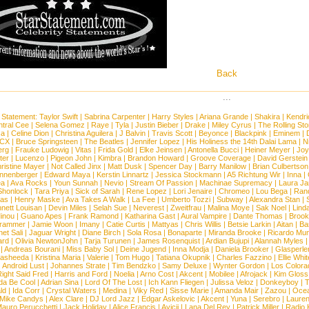
Back
...
 Statement:
Taylor Swift
|
Sabrina Carpenter
|
Harry Styles
|
Ariana Grande
|
Shakira
|
Kendri
tral Cee
|
Selena Gomez
|
Raye
|
Tyla
|
Justin Bieber
|
Drake
|
Miley Cyrus
|
The Rolling St
ca
|
Celine Dion
|
Christina Aguilera
|
J Balvin
|
Travis Scott
|
Beyonce
|
Blackpink
|
Eminem
|
XCX
|
Bruce Springsteen
|
The Beatles
|
Jennifer Lopez
|
His Holiness the 14th Dalai Lama
|
N
erg
|
Frauke Ludowig
|
Vitas
|
Frida Gold
|
Elke Jeinsen
|
Antonella Bucci
|
Heiner Meyer
|
Joy
ter
|
Lucenzo
|
Pigeon John
|
Kimbra
|
Brandon Howard
|
Groove Coverage
|
David Gerstein
ristine Mayer
|
Not Called Jinx
|
Matt Dusk
|
Spencer Day
|
Barry Manilow
|
Brian Culbertson
nnenberger
|
Edward Maya
|
Kerstin Linnartz
|
Jessica Stockmann
|
A5 Richtung Wir
|
Inna
|
ea
|
Ava Rocks
|
Youn Sunnah
|
Nevio
|
Stream Of Passion
|
Machinae Supremacy
|
Laura J
Shonlock
|
Tara Priya
|
Sick of Sarah
|
Rene Lopez
|
Lori Jenaire
|
Chromeo
|
Lou Bega
|
Ran
ias
|
Henry Maske
|
Ava Takes A Walk
|
La Fee
|
Umberto Tozzi
|
Subway
|
Alexandra Stan
|
nett Louisan
|
Devin Miles
|
Selah Sue
|
Neverest
|
Zweitfrau
|
Malina Moye
|
Sak Noel
|
Lind
inou
|
Guano Apes
|
Frank Ramond
|
Katharina Gast
|
Aural Vampire
|
Dante Thomas
|
Brook
rammer
|
Jamie Woon
|
Imany
|
Catie Curtis
|
Mattyas
|
Chris Willis
|
Betsie Larkin
|
Aitan
|
Ba
net Sali
|
Jaguar Wright
|
Diane Birch
|
Sola Rosa
|
Bonaparte
|
Miranda Brooke
|
Ricardo Mu
ard
|
Olivia NewtonJohn
|
Tarja Turunen
|
James Rosenquist
|
Ardian Bujupi
|
Alannah Myles
|
Andreas Bourani
|
Miss Baby Sol
|
Deine Jugend
|
Inna Modja
|
Daniela Brooker
|
Glasperle
asheeda
|
Kristina Maria
|
Valerie
|
Tom Hugo
|
Tatiana Okupnik
|
Charles Fazzino
|
Ellie Whit
|
Android Lust
|
Johannes Strate
|
Tim Bendzko
|
Samy Deluxe
|
Wynter Gordon
|
Los Colora
ight Said Fred
|
Harris and Ford
|
Noelia
|
Arno Cost
|
Akcent
|
Mobilee
|
Afrojack
|
Kim Gloss
da Be Cool
|
Adrian Sina
|
Lord Of The Lost
|
Ich Kann Fliegen
|
Julissa Veloz
|
Donkeyboy
|
T
ld
|
Ida Corr
|
Crystal Waters
|
Medina
|
Viky Red
|
Sisse Marie
|
Amanda Mair
|
Zazou
|
Oce
Mike Candys
|
Alex Clare
|
DJ Lord Jazz
|
Edgar Askelovic
|
Akcent
|
Yuna
|
Serebro
|
Lauren
auro Perucchetti
|
Jack Holiday
|
Alice Francis
|
Avicii
|
Lana Del Rey
|
Patrick Miller
|
Radio K