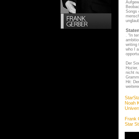
Aufgew
Beobac
Songs e
menschl
unglaub
State
. “In t
ambitio
writing
who I a
opportu
Der So
Hozier,
nicht n
Grammy-
Hit: De
weitere
StarSt
Noah K
Univers
Frank 
Star S