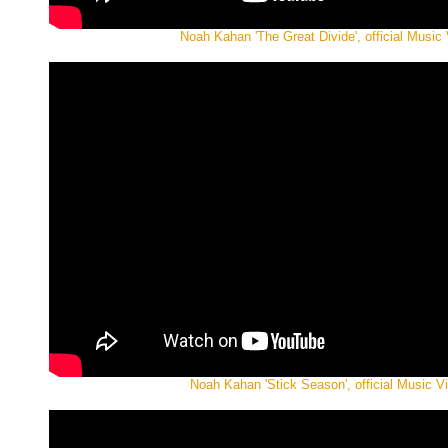
Noah Kahan 'The Great Divide', official Music
Noah Kahan 'Stick Season', official Music V