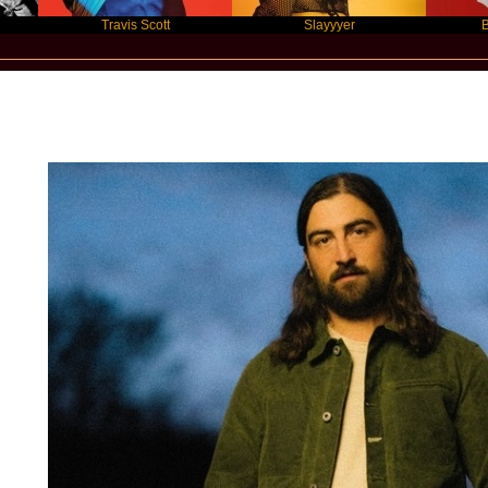
Travis Scott
Slayyyer
Benny Bl
Star Statement International / Noah Ka