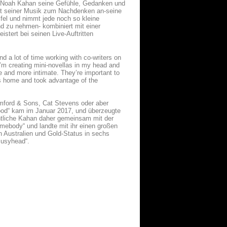
e Noah Kahan seine Gefühle, Gedanken und
it seiner Musik zum Nachdenken an-seine
fel und nimmt jede noch so kleine
d zu nehmen- kombiniert mit einer
stert bei seinen Live-Auftritten
nd a lot of time working with co-writers on
I’m creating mini-novellas in my head and
me and more intimate. They’re important to
was home and took advantage of the
mford & Sons, Cat Stevens oder aber
lood“ kam im Januar 2017, und überzeugte
entliche Kahan daher gemeinsam mit der
mebody“ und landte mit ihr einen großen
in Australien und Gold-Status in sechs
Busyhead“.