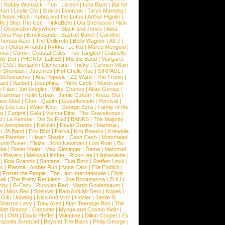
|
Bobby Womack
|
Fun
|
Loreen
|
Iona Blum
|
Bat for
Hart
|
Leslie Clio
|
Sharon Doorson
|
Taryn Manning
|
|
Neon Hitch
|
Kobra and the Lotus
|
Arthur Higelin
|
ly
|
Skip The Use
|
TinkaBelle
|
Ola Svensson
|
Nick
|
Destination Anywhere
|
Black and Jones
|
Alina
cona Pop
|
Emeli Sande
|
Bastian Baker
|
Caroline
Thomas Azier
|
The Dollyrots
|
Bella Wagner
|
Alt-J
|
es
|
Olafur Arnalds
|
Rykka
|
Le Kid
|
Marco Mengoni
|
enna
|
Como
|
Coastal Cities
|
Too Tangled
|
Gabrielle
ify Dot
|
PHONOFLaKES
|
ME the Band
|
Margaret
|
CSS
|
Benjamin Clementine
|
Tricky
|
Carmen Villain
 Sheridan
|
Juveniles
|
Hot Chelle Rae
|
SIRPAUL
|
l Schumacher
|
Ana Popovic
|
ZZ Ward
|
The Frown
|
hant
|
Vanbot
|
Josephina
|
Prime Circle
|
Martin and
 Filan
|
Siri Svegler
|
Milky Chance
|
Atlas Genius
|
Grammar
|
Keith Urban
|
Jamie Cullum
|
Kreuz Ost
|
nes Obel
|
Cher
|
Qasim
|
Gesaffelstein
|
Percival
|
ay Lou Lou
|
Water Knot
|
George Ezra
|
Family of the
ot
|
Carlprit
|
Gala
|
Vienna Ditto
|
The Graveltones
|
d
|
La Femme
|
Die So Fluid
|
BANKS
|
The Majority
r Aeroplanes
|
Fallulah
|
David Guetta
|
Marteria
|
|
3A Band
|
Eric Bibb
|
Parka
|
Kris Bowers
|
Krewella
el Panther
|
I Heart Sharks
|
Cash Cash
|
Motorhead
urin Buser
|
Elaiza
|
John Newman
|
Low Roar
|
Bo
obe
|
Dieter Meier
|
Max Giesinger
|
Dame
|
Mehrzad
o Players
|
Melissa Lischer
|
Ricki-Lee
|
Highasakite
|
|
Kina Grannis
|
Santana
|
Ekat Bork
|
Steffen Linck
|
nc
|
Plasma
|
Amber Run
|
Anna Calvi
|
Ella Endlich
|
|
Foster the People
|
The Last Internationale
|
Chris
ell
|
The Pretty Reckless
|
Joe Bonamassa
|
ZHU
|
sby
|
G-Eazy
|
Russian Red
|
Martin Goldenbaum
|
a
|
Miss Bex
|
Spencer
|
Bam And Mr.Dero
|
Kopek
|
Gill
|
Unheilig
|
Nico And Vinz
|
Hozier
|
Jamie N
Sharron Levy
|
Tony Allen
|
Atari Teenage Riot
|
The
Matt Simons
|
Cazzette
|
Mynga and Cosmo Klein
|
rt
|
OMI
|
David Pfeffer
|
Valentine
|
Dillon Cooper
|
Ex
aziella Schazad
|
Beyond The Black
|
Philip George
|