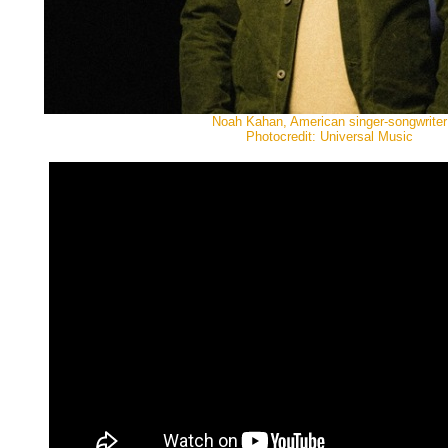
Noah Kahan, American singer-songwriter
Photocredit: Universal Music