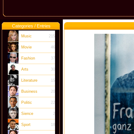
Categories / Entries
Music
215
Movie
46
Fashion
37
Arts
30
Literature
15
Business
20
Politic
22
Sience
2
Sport
18