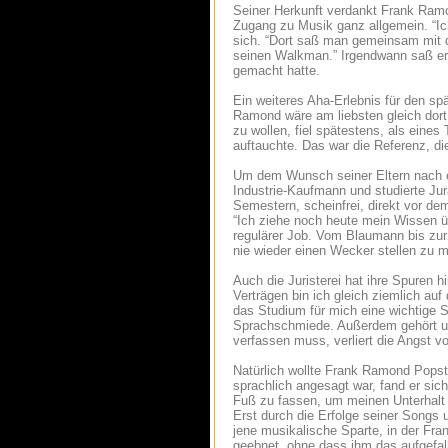
Seiner Herkunft verdankt Frank Ram
Zugang zu Musik ganz allgemein. “Ic
sich. “Dort saß man gemeinsam mit de
seinen Walkman.” Irgendwann saß er 
gemacht hatte.
Ein weiteres Aha-Erlebnis für den s
Ramond wäre am liebsten gleich dort 
zu wollen, fiel spätestens, als eine
auftauchte. Das war die Referenz, di
Um dem Wunsch seiner Eltern nach 
Industrie-Kaufmann und studierte Jura
Semestern, scheinfrei, direkt vor d
“Ich ziehe noch heute mein Wissen üb
regulärer Job. Vom Blaumann bis zur
nie wieder einen Wecker stellen zu 
Auch die Juristerei hat ihre Spuren h
Verträgen bin ich gleich ziemlich auf
das Studium für mich eine wichtige S
Sprachschmiede. Außerdem gehört un
verfassen muss, verliert die Angst v
Natürlich wollte Frank Ramond Popst
sprachlich angesagt war, fand er sic
Fuß zu fassen, um meinen Unterhalt z
Erst durch die Erfolge seiner Songs 
jene musikalische Sparte, in der Fr
geebnet, ohne dass ihm das aufgefal