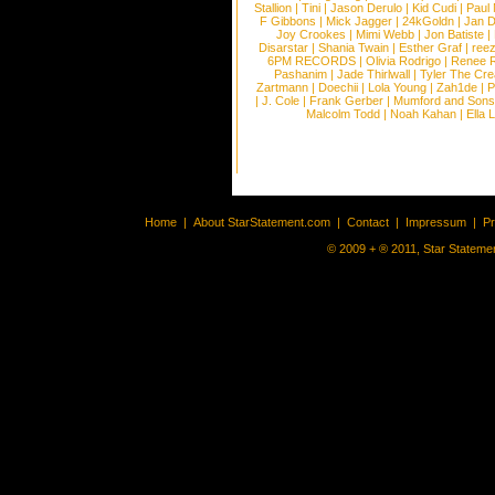
Stallion
|
Tini
|
Jason Derulo
|
Kid Cudi
|
Paul
F Gibbons
|
Mick Jagger
|
24kGoldn
|
Jan D
Joy Crookes
|
Mimi Webb
|
Jon Batiste
|
Disarstar
|
Shania Twain
|
Esther Graf
|
ree
6PM RECORDS
|
Olivia Rodrigo
|
Renee 
Pashanim
|
Jade Thirlwall
|
Tyler The Cre
Zartmann
|
Doechii
|
Lola Young
|
Zah1de
|
P
|
J. Cole
|
Frank Gerber
|
Mumford and Sons
Malcolm Todd
|
Noah Kahan
|
Ella 
Home
|
About StarStatement.com
|
Contact
|
Impressum
|
P
© 2009 + ® 2011, Star Statemen