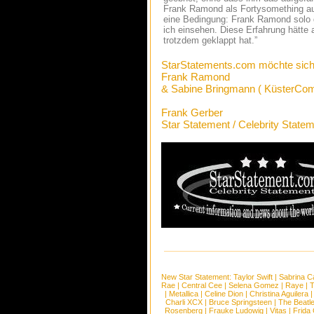
Frank Ramond als Fortysomething auf
eine Bedingung: Frank Ramond solo gi
ich einsehen. Diese Erfahrung hätte 
trotzdem geklappt hat.”
StarStatements.com möchte sich
Frank Ramond
& Sabine Bringmann ( KüsterCom
Frank Gerber
Star Statement / Celebrity State
New Star Statement:
Taylor Swift
|
Sabrina C
Rae
|
Central Cee
|
Selena Gomez
|
Raye
|
T
|
Metallica
|
Celine Dion
|
Christina Aguilera
Charli XCX
|
Bruce Springsteen
|
The Beatl
Rosenberg
|
Frauke Ludowig
|
Vitas
|
Frida