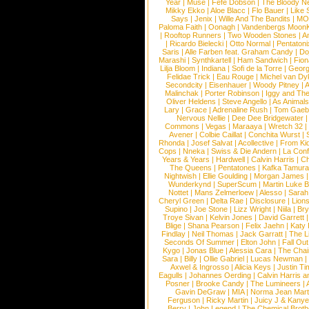
Year
|
Muse
|
Fefe Dobson
|
The Bloody N
Mikky Ekko
|
Aloe Blacc
|
Flo Bauer
|
Like
Says
|
Jenix
|
Wille And The Bandits
|
MO
Paloma Faith
|
Oonagh
|
Vandenbergs Moon
|
Rooftop Runners
|
Two Wooden Stones
|
A
|
Ricardo Bielecki
|
Otto Normal
|
Pentatoni
Saris
|
Alle Farben feat. Graham Candy
|
Do
Marashi
|
Synthkartell
|
Ham Sandwich
|
Fio
Lilja Bloom
|
Indiana
|
Sofi de la Torre
|
Georg
Felidae Trick
|
Eau Rouge
|
Michel van Dy
Secondcity
|
Eisenhauer
|
Woody Pitney
|
A
Malinchak
|
Porter Robinson
|
Iggy and Th
Oliver Heldens
|
Steve Angello
|
As Animal
Lary
|
Grace
|
Adrenaline Rush
|
Tom Gaeb
Nervous Nellie
|
Dee Dee Bridgewater
|
Commons
|
Vegas
|
Maraaya
|
Wretch 32
Avener
|
Colbie Caillat
|
Conchita Wurst
|
Rhonda
|
Josef Salvat
|
Acollective
|
From Ki
Cops
|
Nneka
|
Swiss & Die Andern
|
La Conf
Years & Years
|
Hardwell
|
Calvin Harris
|
Ch
The Queens
|
Pentatones
|
Kafka Tamura
Nightwish
|
Ellie Goulding
|
Morgan James
Wunderkynd
|
SuperScum
|
Martin Luke 
Nottet
|
Mans Zelmerloew
|
Alesso
|
Sarah
Cheryl Green
|
Delta Rae
|
Disclosure
|
Lion
Supino
|
Joe Stone
|
Lizz Wright
|
Niila
|
Br
Troye Sivan
|
Kelvin Jones
|
David Garrett
Blige
|
Shana Pearson
|
Felix Jaehn
|
Katy 
Findlay
|
Neil Thomas
|
Jack Garratt
|
The L
Seconds Of Summer
|
Elton John
|
Fall Ou
Kygo
|
Jonas Blue
|
Alessia Cara
|
The Cha
Sara
|
Billy
|
Ollie Gabriel
|
Lucas Newman
Axwel & Ingrosso
|
Alicia Keys
|
Justin Ti
Eagulls
|
Johannes Oerding
|
Calvin Harris 
Posner
|
Brooke Candy
|
The Lumineers
|
Gavin DeGraw
|
MIA
|
Norma Jean Mart
Ferguson
|
Ricky Martin
|
Juicy J & Kany
Berry
|
John Legend
|
The Chemical Broth