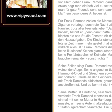
vor allem gehen Frank Ramond, ganz ir
etwas sagt man einfach viel zu selte
man für gute Freunde sehr, sehr dan
klar”, ein besonderes Anliegen ist.
Für Frank Ramond zählen die Mensche
Zigarren verbringt, durch die Nacht zi
Familie, trotz aller Freiheitsliebe: 
haben“, betont er, „denn damit hätte
klopfen sie ans Studio-Fenster. Ab da
den Hausaufgaben. Die Kinder stehen 
letzter Zeit immer mehr gestellt hat
wirklich alles ist.” Frank Ramonds A
keine Illusionen/ Keinen glamouröse
keine Freifahrtsscheine/ Keinerlei Ma
brauchen einander - sonst nichts.”
Seine Zeilen singt Frank Ramond mei
weinenden Auge. Seine angenehm tiefe
Hammond-Orgel und Streichern sowie 
mit hörbarer Freude an den Feinheit
mit Frank Ramonds bildhaften, gesu
anzutreffen ist. Und es kommt nicht 
Seine Mutter ist Deutsche, sein Vate
verdankt Frank Ramond einerseits die
einmal mit seiner Mutter in Hamburg
musste, um seine Aufenthaltserlaubni
Staatsbürgerschaft beantragte. Die Q