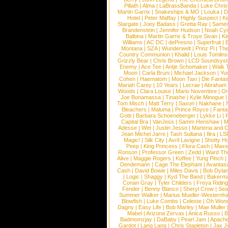
Pillath
|
Alma
|
LaBrassBanda
|
Luke Chris
Martin Garrix
|
Snakeships & MO
|
Louka
|
D
Hotel
|
Peter Maffay
|
Highly Suspect
|
K
Stargate
|
Joey Badass
|
Gretta Ray
|
Samed
Brandenstein
|
Jennifer Hudson
|
Noah Cy
Balbina
|
Martin Garrix & Troye Sivan
|
Ki
Williams
|
AC DC
|
dePresno
|
Superfruit
|
Montana
|
SZA
|
Wunderwelt
|
Prinz Pi
|
The
Country Communion
|
Khalid
|
Louis Tomlin
Grizzly Bear
|
Chris Brown
|
LCD Soundsys
Enemy
|
Ace Tee
|
Antje Schomaker
|
Walk 
Moon
|
Carla Bruni
|
Michael Jackson
|
Yu
Cohen
|
Haematom
|
Moon Taxi
|
Die Fantas
Mariah Carey
|
10 Years
|
Lecrae
|
Abraham
Woods
|
Clara Louise
|
Mario Novembre
|
Or
Joe Bonamassa
|
Tinashe
|
Kylie Minogue
Tom Misch
|
Matt Terry
|
Saxon
|
Nakhane
|
Bleachers
|
Maluma
|
Prince Royce
|
Fanta
Gotti
|
Barbara Schoeneberger
|
Lykke Li
|
Capital Bra
|
VanJess
|
Samm Henshaw
|
M
Adesse
|
Wet
|
Justin Jesso
|
Marteria and 
Jean Michel Jarre
|
Tash Sultana
|
Ilira
|
LS
Magic!
|
Silk City
|
Avril Lavigne
|
Shotty H
Peep
|
King Princess
|
Flora Cash
|
Maxw
Ronson
|
Professor Green
|
Zedd
|
Ward T
Alive
|
Maggie Rogers
|
Koffee
|
Yung Pinch
Dendemann
|
Cage The Elephant
|
Avantas
Cash
|
David Bowie
|
Miles Davis
|
Bob Dyla
|
Logic
|
Shaggy
|
Kyd The Band
|
Bakerm
Conan Gray
|
Tyler Childers
|
Freya Ridin
Fender
|
Benny Blanco
|
Sheryl Crow
|
Sea
Summer Walker
|
Marius Mueller-Westernh
Blowfish
|
Luke Combs
|
Celeste
|
Oh Won
Dagny
|
Easy Life
|
Bob Marley
|
Mae Muller
Mabel
|
Arizona Zervas
|
Anica Russo
|
B
Badmomzjay
|
DaBaby
|
Pearl Jam
|
Apach
Gardot
|
Lang Lang
|
Chris Stapleton
|
Jax J