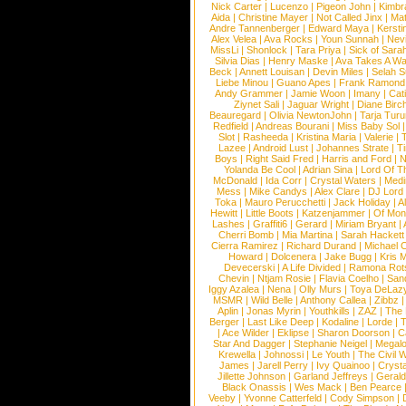
Nick Carter
|
Lucenzo
|
Pigeon John
|
Kimbr
Aida
|
Christine Mayer
|
Not Called Jinx
|
Ma
Andre Tannenberger
|
Edward Maya
|
Kersti
Alex Velea
|
Ava Rocks
|
Youn Sunnah
|
Nev
MissLi
|
Shonlock
|
Tara Priya
|
Sick of Sara
Silvia Dias
|
Henry Maske
|
Ava Takes A Wa
Beck
|
Annett Louisan
|
Devin Miles
|
Selah 
Liebe Minou
|
Guano Apes
|
Frank Ramond
Andy Grammer
|
Jamie Woon
|
Imany
|
Cat
Ziynet Sali
|
Jaguar Wright
|
Diane Birc
Beauregard
|
Olivia NewtonJohn
|
Tarja Tur
Redfield
|
Andreas Bourani
|
Miss Baby Sol
Slot
|
Rasheeda
|
Kristina Maria
|
Valerie
|
Lazee
|
Android Lust
|
Johannes Strate
|
T
Boys
|
Right Said Fred
|
Harris and Ford
|
N
Yolanda Be Cool
|
Adrian Sina
|
Lord Of T
McDonald
|
Ida Corr
|
Crystal Waters
|
Medi
Mess
|
Mike Candys
|
Alex Clare
|
DJ Lord
Toka
|
Mauro Perucchetti
|
Jack Holiday
|
A
Hewitt
|
Little Boots
|
Katzenjammer
|
Of Mon
Lashes
|
Graffiti6
|
Gerard
|
Miriam Bryant
|
Cherri Bomb
|
Mia Martina
|
Sarah Hackett
Cierra Ramirez
|
Richard Durand
|
Michael C
Howard
|
Dolcenera
|
Jake Bugg
|
Kris 
Devecerski
|
A Life Divided
|
Ramona Rots
Chevin
|
Ntjam Rosie
|
Flavia Coelho
|
San
Iggy Azalea
|
Nena
|
Olly Murs
|
Toya DeLaz
MSMR
|
Wild Belle
|
Anthony Callea
|
Zibbz
Aplin
|
Jonas Myrin
|
Youthkills
|
ZAZ
|
The 
Berger
|
Last Like Deep
|
Kodaline
|
Lorde
|
|
Ace Wilder
|
Eklipse
|
Sharon Doorson
|
C
Star And Dagger
|
Stephanie Neigel
|
Megal
Krewella
|
Johnossi
|
Le Youth
|
The Civil 
James
|
Jarell Perry
|
Ivy Quainoo
|
Crysta
Jillette Johnson
|
Garland Jeffreys
|
Gerald
Black Onassis
|
Wes Mack
|
Ben Pearce
Veeby
|
Yvonne Catterfeld
|
Cody Simpson
|