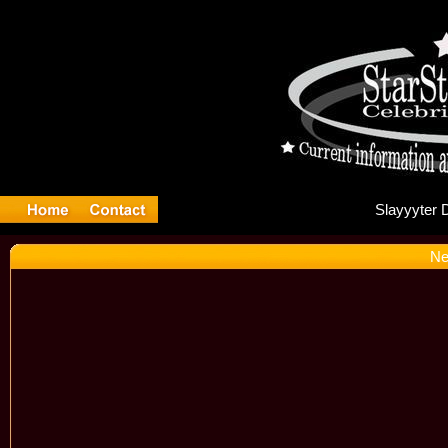
Sl
Ne