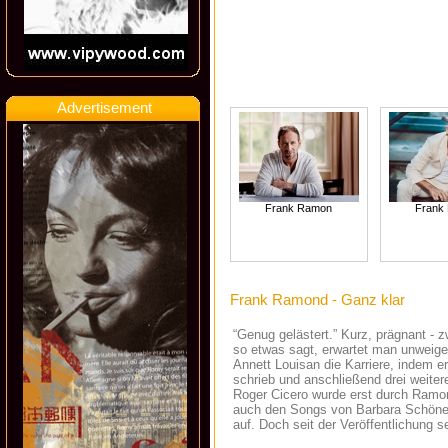
Advertisement
Frank Ramon
Frank
Frank Ramond - Ganz klar
“Genug gelästert.” Kurz, prägnant -
so etwas sagt, erwartet man unweiger
Annett Louisan die Karriere, indem er 
schrieb und anschließend drei weitere
Roger Cicero wurde erst durch Ramon
auch den Songs von Barbara Schöneb
auf. Doch seit der Veröffentlichung 