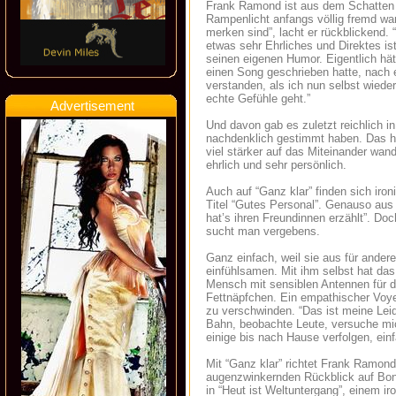
Frank Ramond ist aus dem Schatten h
Rampenlicht anfangs völlig fremd war
merken sind”, lacht er rückblickend
etwas sehr Ehrliches und Direktes is
seinen eigenen Humor. Eigentlich hät
einen Song geschrieben hatte, nach e
verstanden, als ich nun selbst wiede
echte Gefühle geht.”
Advertisement
Und davon gab es zuletzt reichlich 
nachdenklich gestimmt haben. Das ha
viel stärker auf das Miteinander wan
ehrlich und sehr persönlich.
Auch auf “Ganz klar” finden sich iro
Titel “Gutes Personal”. Genauso aus
hat’s ihren Freundinnen erzählt”. D
sucht man vergebens.
Ganz einfach, weil sie aus für ander
einfühlsamen. Mit ihm selbst hat das 
Mensch mit sensiblen Antennen für di
Fettnäpfchen. Ein empathischer Voyeur
zu verschwinden. “Das ist meine Lei
Bahn, beobachte Leute, versuche mich
einige bis nach Hause verfolgen, ein
Mit “Ganz klar” richtet Frank Ramond
augenzwinkernden Rückblick auf Bona
in “Heut ist Weltuntergang”, einem ir