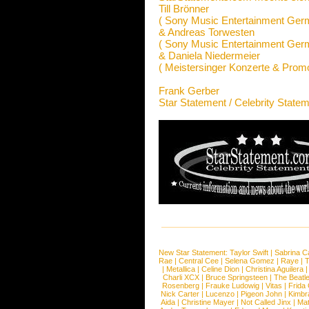
Till Brönner
( Sony Music Entertainment Ge
& Andreas Torwesten
( Sony Music Entertainment Ge
& Daniela Niedermeier
( Meistersinger Konzerte & Prom
Frank Gerber
Star Statement / Celebrity State
New Star Statement:
Taylor Swift
|
Sabrina C
Rae
|
Central Cee
|
Selena Gomez
|
Raye
|
T
|
Metallica
|
Celine Dion
|
Christina Aguilera
Charli XCX
|
Bruce Springsteen
|
The Beatl
Rosenberg
|
Frauke Ludowig
|
Vitas
|
Frida
Nick Carter
|
Lucenzo
|
Pigeon John
|
Kimbr
Aida
|
Christine Mayer
|
Not Called Jinx
|
Ma