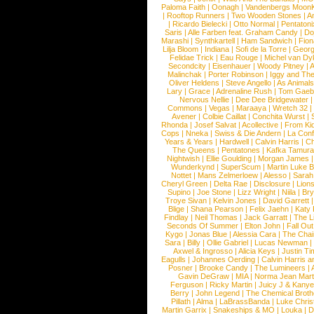
Paloma Faith
|
Oonagh
|
Vandenbergs Moon
|
Rooftop Runners
|
Two Wooden Stones
|
A
|
Ricardo Bielecki
|
Otto Normal
|
Pentatoni
Saris
|
Alle Farben feat. Graham Candy
|
Do
Marashi
|
Synthkartell
|
Ham Sandwich
|
Fio
Lilja Bloom
|
Indiana
|
Sofi de la Torre
|
Georg
Felidae Trick
|
Eau Rouge
|
Michel van Dy
Secondcity
|
Eisenhauer
|
Woody Pitney
|
A
Malinchak
|
Porter Robinson
|
Iggy and Th
Oliver Heldens
|
Steve Angello
|
As Animal
Lary
|
Grace
|
Adrenaline Rush
|
Tom Gaeb
Nervous Nellie
|
Dee Dee Bridgewater
|
Commons
|
Vegas
|
Maraaya
|
Wretch 32
Avener
|
Colbie Caillat
|
Conchita Wurst
|
Rhonda
|
Josef Salvat
|
Acollective
|
From Ki
Cops
|
Nneka
|
Swiss & Die Andern
|
La Conf
Years & Years
|
Hardwell
|
Calvin Harris
|
Ch
The Queens
|
Pentatones
|
Kafka Tamura
Nightwish
|
Ellie Goulding
|
Morgan James
Wunderkynd
|
SuperScum
|
Martin Luke 
Nottet
|
Mans Zelmerloew
|
Alesso
|
Sarah
Cheryl Green
|
Delta Rae
|
Disclosure
|
Lion
Supino
|
Joe Stone
|
Lizz Wright
|
Niila
|
Br
Troye Sivan
|
Kelvin Jones
|
David Garrett
Blige
|
Shana Pearson
|
Felix Jaehn
|
Katy 
Findlay
|
Neil Thomas
|
Jack Garratt
|
The L
Seconds Of Summer
|
Elton John
|
Fall Ou
Kygo
|
Jonas Blue
|
Alessia Cara
|
The Cha
Sara
|
Billy
|
Ollie Gabriel
|
Lucas Newman
Axwel & Ingrosso
|
Alicia Keys
|
Justin Ti
Eagulls
|
Johannes Oerding
|
Calvin Harris 
Posner
|
Brooke Candy
|
The Lumineers
|
Gavin DeGraw
|
MIA
|
Norma Jean Mart
Ferguson
|
Ricky Martin
|
Juicy J & Kany
Berry
|
John Legend
|
The Chemical Broth
Pillath
|
Alma
|
LaBrassBanda
|
Luke Chris
Martin Garrix
|
Snakeships & MO
|
Louka
|
D