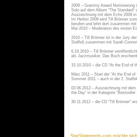
2009 – Grammy Award Nominierung in 
Solo auf dem Album “The Standard“ 
Auszeichnung mit dem Echo 2009 in d
Im Herbst 2009 wird Till Brönner zu
berufen und lehrt dort zusammen mit
Mai 2010 – Moderation des ersten E
2010 – Till Brönner ist in der Jury 
Staffel) zusammen mit Sarah Connor
6.10.2010 – Till Brönner veröffentlic
als Jazzmusiker. Das Buch erschein
15.10.2010 – die CD “At the End of t
März 2011 – Start der “At the End of
Sommer 2011 – auch in der 2. Staffel 
03.06.2012 – Auszeichnung mit dem 
the Day“ in der Kategorie “Bestseller
30.11.2012 – die CD “Till Brönner” er
StarStatements.com möchte sich