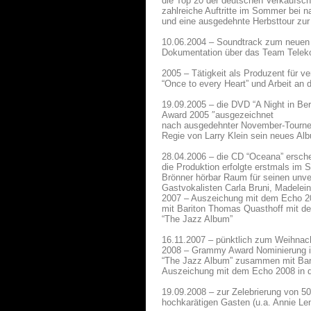
die Top 20 der deutschen Verkaufsch
zahlreiche Auftritte im Sommer bei n
und eine ausgedehnte Herbsttour zu
10.06.2004 – Soundtrack zum neuen 
Dokumentation über das Team Teleko
2005 – Tätigkeit als Produzent für 
“Once to every Heart” und Arbeit an d
19.09.2005 – die DVD “A Night in Be
Award 2005 ″ausgezeichnet
nach ausgedehnter November-Tournee 
Regie von Larry Klein sein neues A
28.04.2006 – die CD “Oceana” ersche
die Produktion erfolgte erstmals im St
Brönner hörbar Raum für seinen unve
Gastvokalisten Carla Bruni, Madele
2007 – Auszeichung mit dem Echo 20
mit Bariton Thomas Quasthoff mit de
“The Jazz Album”
16.11.2007 – pünktlich zum Weihnach
2008 – Grammy Award Nominierung in 
“The Jazz Album” zusammen mit Bar
Auszeichung mit dem Echo 2008 in de
19.09.2008 – zur Zelebrierung von 5
hochkarätigen Gasten (u.a. Annie L