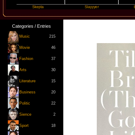
Skepta
Slayyyer
Benny Bla
Categories / Entries
Music
215
Movie
46
Fashion
37
Arts
30
Literature
15
Business
20
Politic
22
Sience
2
Sport
18