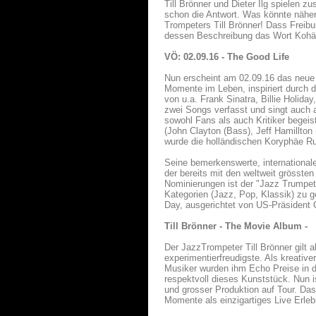
Till Brönner und Dieter Ilg spielen 
schon die Antwort. Was könnte näher 
Trompeters Till Brönner! Dass Freibur
dessen Beschreibung das Wort Kohäsio
VÖ: 02.09.16 - The Good Life
Nun erscheint am 02.09.16 das neue 
Momente im Leben, inspiriert durch
von u.a. Frank Sinatra, Billie Holida
zwei Songs verfasst und singt auch 
sowohl Fans als auch Kritiker begeis
(John Clayton (Bass), Jeff Hamillton
wurde die holländischen Koryphäe 
Seine bemerkenswerte, internationale
der bereits mit den weltweit grösst
Nominierungen ist der "Jazz Trumpet 
Kategorien (Jazz, Pop, Klassik) zu g
Day, ausgerichtet von US-Präsident
Till Brönner - The Movie Album -
Der JazzTrompeter Till Brönner gilt a
experimentierfreudigste. Als kreativ
Musiker wurden ihm Echo Preise in dr
respektvoll dieses Kunststück. Nun 
und grosser Produktion auf Tour. Das
Momente als einzigartiges Live Erleb