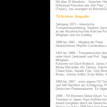
Mit über 20 Musikern – Streicher, H
Hollywood Klassiker wie „Der Pate“,
(Titanic), neu arrangiert im BrönnerS
Till Brönner: Biografie:
Jahrgang 1971 – klassische
Trompetenausbildung, Studium Jazz
an der Musikhochschule Köln bei Pro
Whigham und Jon Eardley
1989 bis 1991 – Mitglied der Peter
Herbolzheimer Rhythm Combination 
1991 bis 1998 – Trompetensolist des
unter Horst Jankowski und Prof. Jig
Whigham
Konzerte mit Dave Brubeck, James 
Monty Alexander, Aki Takase, Joach
Chaka Khan, Natalie Cole, Tony Ben
Brown, Johnny Griffin, Ernie Watts, 
1993 bis 1997 – erste eigene CD “Ge
und Jeff Hamilton am Schlagzeug. Pre
Deutschen Plattenindustrie. Es folg
1998 – Till Brönners Debüt Album “L
Tourneen in Japan, Gast-Auftritte be
Award (vergeben durch die Deutsch
(Swing Journal`s 1999 New Star Awa