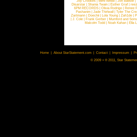
Joy Crookes
|
Mimi Webb
|
Jon Batiste
|
Disarstar
|
Shania Twain
|
Esther Graf
|
ree
6PM RECORDS
|
Olivia Rodrigo
|
Renee 
Pashanim
|
Jade Thirlwall
|
Tyler The Cre
Zartmann
|
Doechii
|
Lola Young
|
Zah1de
|
P
|
J. Cole
|
Frank Gerber
|
Mumford and Sons
Malcolm Todd
|
Noah Kahan
|
Ella 
Home
|
About StarStatement.com
|
Contact
|
Impressum
|
P
© 2009 + ® 2011, Star Statemen