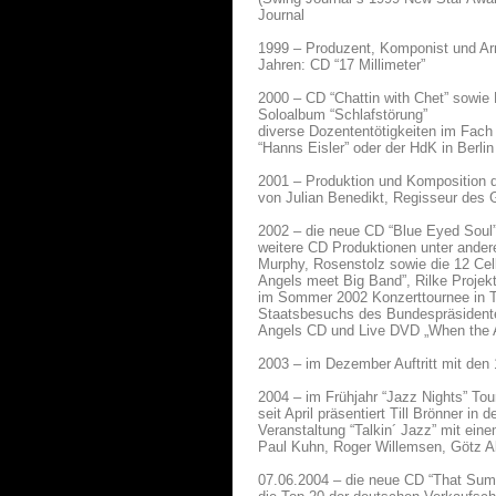
Journal
1999 – Produzent, Komponist und Ar
Jahren: CD “17 Millimeter”
2000 – CD “Chattin with Chet” sowie
Soloalbum “Schlafstörung”
diverse Dozententötigkeiten im Fach
“Hanns Eisler” oder der HdK in Berlin
2001 – Produktion und Komposition 
von Julian Benedikt, Regisseur des 
2002 – die neue CD “Blue Eyed Soul” 
weitere CD Produktionen unter ander
Murphy, Rosenstolz sowie die 12 Cell
Angels meet Big Band”, Rilke Projekt
im Sommer 2002 Konzerttournee in T
Staatsbesuchs des Bundespräsidente
Angels CD und Live DVD „When the 
2003 – im Dezember Auftritt mit den 
2004 – im Frühjahr “Jazz Nights” T
seit April präsentiert Till Brönner i
Veranstaltung “Talkin´ Jazz” mit e
Paul Kuhn, Roger Willemsen, Götz A
07.06.2004 – die neue CD “That Summ