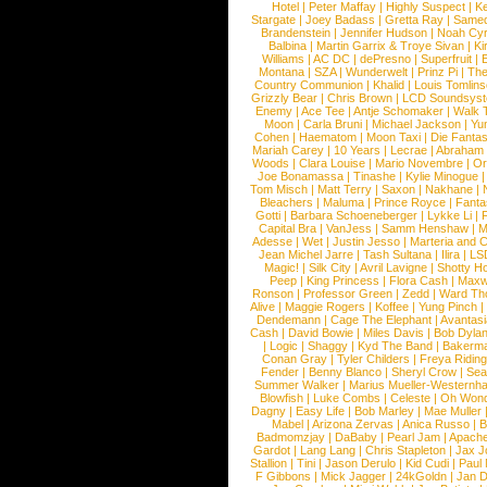
Hotel
|
Peter Maffay
|
Highly Suspect
|
K
Stargate
|
Joey Badass
|
Gretta Ray
|
Samed
Brandenstein
|
Jennifer Hudson
|
Noah Cy
Balbina
|
Martin Garrix & Troye Sivan
|
Ki
Williams
|
AC DC
|
dePresno
|
Superfruit
|
Montana
|
SZA
|
Wunderwelt
|
Prinz Pi
|
The
Country Communion
|
Khalid
|
Louis Tomlin
Grizzly Bear
|
Chris Brown
|
LCD Soundsys
Enemy
|
Ace Tee
|
Antje Schomaker
|
Walk 
Moon
|
Carla Bruni
|
Michael Jackson
|
Yu
Cohen
|
Haematom
|
Moon Taxi
|
Die Fantas
Mariah Carey
|
10 Years
|
Lecrae
|
Abraham
Woods
|
Clara Louise
|
Mario Novembre
|
Or
Joe Bonamassa
|
Tinashe
|
Kylie Minogue
Tom Misch
|
Matt Terry
|
Saxon
|
Nakhane
|
Bleachers
|
Maluma
|
Prince Royce
|
Fanta
Gotti
|
Barbara Schoeneberger
|
Lykke Li
|
Capital Bra
|
VanJess
|
Samm Henshaw
|
M
Adesse
|
Wet
|
Justin Jesso
|
Marteria and 
Jean Michel Jarre
|
Tash Sultana
|
Ilira
|
LS
Magic!
|
Silk City
|
Avril Lavigne
|
Shotty H
Peep
|
King Princess
|
Flora Cash
|
Maxw
Ronson
|
Professor Green
|
Zedd
|
Ward T
Alive
|
Maggie Rogers
|
Koffee
|
Yung Pinch
Dendemann
|
Cage The Elephant
|
Avantas
Cash
|
David Bowie
|
Miles Davis
|
Bob Dyla
|
Logic
|
Shaggy
|
Kyd The Band
|
Bakerm
Conan Gray
|
Tyler Childers
|
Freya Ridin
Fender
|
Benny Blanco
|
Sheryl Crow
|
Sea
Summer Walker
|
Marius Mueller-Westernh
Blowfish
|
Luke Combs
|
Celeste
|
Oh Won
Dagny
|
Easy Life
|
Bob Marley
|
Mae Muller
Mabel
|
Arizona Zervas
|
Anica Russo
|
B
Badmomzjay
|
DaBaby
|
Pearl Jam
|
Apach
Gardot
|
Lang Lang
|
Chris Stapleton
|
Jax J
Stallion
|
Tini
|
Jason Derulo
|
Kid Cudi
|
Paul
F Gibbons
|
Mick Jagger
|
24kGoldn
|
Jan D