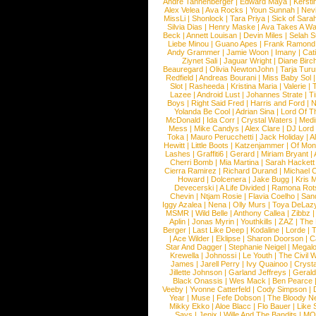
Andre Tannenberger
|
Edward Maya
|
Kersti
Alex Velea
|
Ava Rocks
|
Youn Sunnah
|
Nev
MissLi
|
Shonlock
|
Tara Priya
|
Sick of Sara
Silvia Dias
|
Henry Maske
|
Ava Takes A Wa
Beck
|
Annett Louisan
|
Devin Miles
|
Selah 
Liebe Minou
|
Guano Apes
|
Frank Ramond
Andy Grammer
|
Jamie Woon
|
Imany
|
Cat
Ziynet Sali
|
Jaguar Wright
|
Diane Birc
Beauregard
|
Olivia NewtonJohn
|
Tarja Tur
Redfield
|
Andreas Bourani
|
Miss Baby Sol
Slot
|
Rasheeda
|
Kristina Maria
|
Valerie
|
Lazee
|
Android Lust
|
Johannes Strate
|
T
Boys
|
Right Said Fred
|
Harris and Ford
|
N
Yolanda Be Cool
|
Adrian Sina
|
Lord Of T
McDonald
|
Ida Corr
|
Crystal Waters
|
Medi
Mess
|
Mike Candys
|
Alex Clare
|
DJ Lord
Toka
|
Mauro Perucchetti
|
Jack Holiday
|
A
Hewitt
|
Little Boots
|
Katzenjammer
|
Of Mon
Lashes
|
Graffiti6
|
Gerard
|
Miriam Bryant
|
Cherri Bomb
|
Mia Martina
|
Sarah Hackett
Cierra Ramirez
|
Richard Durand
|
Michael C
Howard
|
Dolcenera
|
Jake Bugg
|
Kris 
Devecerski
|
A Life Divided
|
Ramona Rots
Chevin
|
Ntjam Rosie
|
Flavia Coelho
|
San
Iggy Azalea
|
Nena
|
Olly Murs
|
Toya DeLaz
MSMR
|
Wild Belle
|
Anthony Callea
|
Zibbz
Aplin
|
Jonas Myrin
|
Youthkills
|
ZAZ
|
The 
Berger
|
Last Like Deep
|
Kodaline
|
Lorde
|
|
Ace Wilder
|
Eklipse
|
Sharon Doorson
|
C
Star And Dagger
|
Stephanie Neigel
|
Megal
Krewella
|
Johnossi
|
Le Youth
|
The Civil 
James
|
Jarell Perry
|
Ivy Quainoo
|
Crysta
Jillette Johnson
|
Garland Jeffreys
|
Gerald
Black Onassis
|
Wes Mack
|
Ben Pearce
Veeby
|
Yvonne Catterfeld
|
Cody Simpson
|
Year
|
Muse
|
Fefe Dobson
|
The Bloody N
Mikky Ekko
|
Aloe Blacc
|
Flo Bauer
|
Like
Says
|
Jenix
|
Wille And The Bandits
|
MO