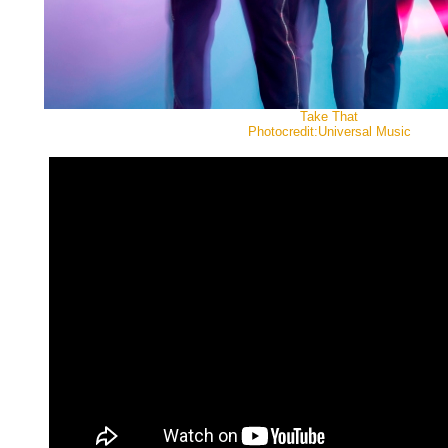
Take That
Photocredit:Universal Music