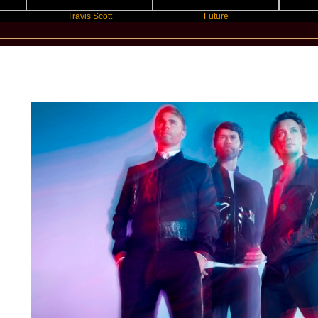
Travis Scott
Future
Slayyy
New Star Statements / Take That