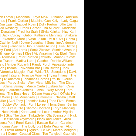
ck Lamar
|
Madonna
|
Zayn Malik
|
Rihanna
|
Addison
ones
|
Frank Gerber
|
Machine Gun Kelly
|
Lady Gaga
Dua Lipa
|
Chappell Roan
|
Dolly Parton
|
Billie Eilish
|
ico Rosberg
|
Frank Gerber
|
Ina Mueller
|
Marianne
 Denalane
|
Fredrika Stahl
|
Silvia Kainka
|
Kitty Kat
|
|
Jack Culcay
|
Gabo
|
Katharine Mehrling
|
Shakura
|
Ekaterina More
|
Slash
|
81db
|
MOOJAH
|
Genta
|
Cashier No9
|
Joyce Jonathan
|
Sunshine Anderson
|
ansen
|
Francisca Urio
|
Claudia Acuna
|
Julia Dietze
|
dy Ford
|
Ani Lorak
|
Sonja Zietlow
|
Sunrise Avenue
|
Simone Kermes
|
Klee
|
Vic Anselmo
|
Kai Ebel
|
Tom
a Teodosiu
|
Peter Ruetten
|
Yakoto
|
Marina Celeste
|
e Fraser
|
Madina Lake
|
Caethe
|
Robbie Williams
|
sto
|
Amber Rubarth
|
Randy Ford
|
Appassionante
|
noz
|
Ilhama
|
Ruxandra Bar
|
Lina Button
|
Jack
|
Veronica Maggio
|
Plain White TS
|
Scorpions
|
Davis
nspiel
|
Zayra
|
Principe Valiente
|
Tying Tiffany
|
The
e
|
Ivi Adamou
|
Johannes Cordes
|
YaHa
|
Gerina
|
dos
|
Parov Stelar
|
Alex Mica
|
Milk Inc
|
The Disco
|
Soluna Samay
|
Marco Carta
|
Eisbrecher
|
Celia
|
ooji
|
Laurence Jenkell
|
Lovex
|
Willy Moon
|
Tara
ana
|
The BossHoss
|
DJane HouseKat
|
Official Hot
t Wery
|
The Mynabirds
|
Timomatic
|
Nahiba
|
Matt
iller
|
Axel Tony
|
Jasmine Kara
|
Tape Five
|
Emma
|
Bobby Womack
|
Fun
|
Loreen
|
Iona Blum
|
Bat for
Hart
|
Leslie Clio
|
Sharon Doorson
|
Taryn Manning
|
|
Neon Hitch
|
Kobra and the Lotus
|
Arthur Higelin
|
ly
|
Skip The Use
|
TinkaBelle
|
Ola Svensson
|
Nick
|
Destination Anywhere
|
Black and Jones
|
Alina
cona Pop
|
Emeli Sande
|
Bastian Baker
|
Caroline
Thomas Azier
|
The Dollyrots
|
Bella Wagner
|
Alt-J
|
es
|
Olafur Arnalds
|
Rykka
|
Le Kid
|
Marco Mengoni
|
enna
|
Como
|
Coastal Cities
|
Too Tangled
|
Gabrielle