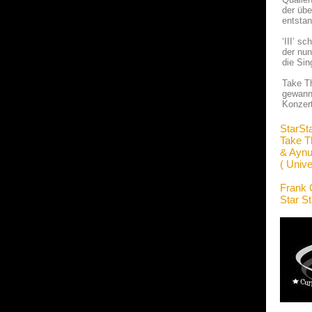
der übe
entstan
‘III’ s
der nun
die Sin
Take Th
gewanne
Konzert
StarSt
Take T
& Ayn
( Unive
Frank 
Star S