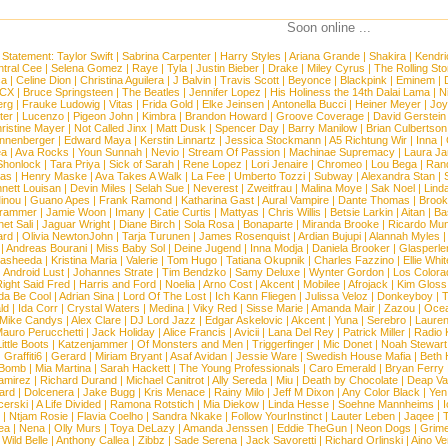
Soon online ...
 Statement:
Taylor Swift
|
Sabrina Carpenter
|
Harry Styles
|
Ariana Grande
|
Shakira
|
Kendri
tral Cee
|
Selena Gomez
|
Raye
|
Tyla
|
Justin Bieber
|
Drake
|
Miley Cyrus
|
The Rolling St
ca
|
Celine Dion
|
Christina Aguilera
|
J Balvin
|
Travis Scott
|
Beyonce
|
Blackpink
|
Eminem
|
XCX
|
Bruce Springsteen
|
The Beatles
|
Jennifer Lopez
|
His Holiness the 14th Dalai Lama
|
N
erg
|
Frauke Ludowig
|
Vitas
|
Frida Gold
|
Elke Jeinsen
|
Antonella Bucci
|
Heiner Meyer
|
Joy
ter
|
Lucenzo
|
Pigeon John
|
Kimbra
|
Brandon Howard
|
Groove Coverage
|
David Gerstein
ristine Mayer
|
Not Called Jinx
|
Matt Dusk
|
Spencer Day
|
Barry Manilow
|
Brian Culbertson
nnenberger
|
Edward Maya
|
Kerstin Linnartz
|
Jessica Stockmann
|
A5 Richtung Wir
|
Inna
|
ea
|
Ava Rocks
|
Youn Sunnah
|
Nevio
|
Stream Of Passion
|
Machinae Supremacy
|
Laura J
Shonlock
|
Tara Priya
|
Sick of Sarah
|
Rene Lopez
|
Lori Jenaire
|
Chromeo
|
Lou Bega
|
Ran
ias
|
Henry Maske
|
Ava Takes A Walk
|
La Fee
|
Umberto Tozzi
|
Subway
|
Alexandra Stan
|
nett Louisan
|
Devin Miles
|
Selah Sue
|
Neverest
|
Zweitfrau
|
Malina Moye
|
Sak Noel
|
Lind
inou
|
Guano Apes
|
Frank Ramond
|
Katharina Gast
|
Aural Vampire
|
Dante Thomas
|
Brook
rammer
|
Jamie Woon
|
Imany
|
Catie Curtis
|
Mattyas
|
Chris Willis
|
Betsie Larkin
|
Aitan
|
Ba
net Sali
|
Jaguar Wright
|
Diane Birch
|
Sola Rosa
|
Bonaparte
|
Miranda Brooke
|
Ricardo Mu
ard
|
Olivia NewtonJohn
|
Tarja Turunen
|
James Rosenquist
|
Ardian Bujupi
|
Alannah Myles
|
Andreas Bourani
|
Miss Baby Sol
|
Deine Jugend
|
Inna Modja
|
Daniela Brooker
|
Glasperle
asheeda
|
Kristina Maria
|
Valerie
|
Tom Hugo
|
Tatiana Okupnik
|
Charles Fazzino
|
Ellie Whit
|
Android Lust
|
Johannes Strate
|
Tim Bendzko
|
Samy Deluxe
|
Wynter Gordon
|
Los Colora
ight Said Fred
|
Harris and Ford
|
Noelia
|
Arno Cost
|
Akcent
|
Mobilee
|
Afrojack
|
Kim Gloss
da Be Cool
|
Adrian Sina
|
Lord Of The Lost
|
Ich Kann Fliegen
|
Julissa Veloz
|
Donkeyboy
|
T
ld
|
Ida Corr
|
Crystal Waters
|
Medina
|
Viky Red
|
Sisse Marie
|
Amanda Mair
|
Zazou
|
Oce
Mike Candys
|
Alex Clare
|
DJ Lord Jazz
|
Edgar Askelovic
|
Akcent
|
Yuna
|
Serebro
|
Lauren
auro Perucchetti
|
Jack Holiday
|
Alice Francis
|
Avicii
|
Lana Del Rey
|
Patrick Miller
|
Radio K
ittle Boots
|
Katzenjammer
|
Of Monsters and Men
|
Triggerfinger
|
Mic Donet
|
Noah Stewart
|
Graffiti6
|
Gerard
|
Miriam Bryant
|
Asaf Avidan
|
Jessie Ware
|
Swedish House Mafia
|
Beth 
 Bomb
|
Mia Martina
|
Sarah Hackett
|
The Young Professionals
|
Caro Emerald
|
Bryan Ferry
amirez
|
Richard Durand
|
Michael Canitrot
|
Ally Sereda
|
Miu
|
Death by Chocolate
|
Deap Val
ard
|
Dolcenera
|
Jake Bugg
|
Kris Menace
|
Rainy Milo
|
Jeff M Dixon
|
Any Color Black
|
Yen
erski
|
A Life Divided
|
Ramona Rotstich
|
Mia Diekow
|
Linda Hesse
|
Soehne Mannheims
|
I
|
Ntjam Rosie
|
Flavia Coelho
|
Sandra Nkake
|
Follow YourInstinct
|
Lauter Leben
|
Jaqee
|
ea
|
Nena
|
Olly Murs
|
Toya DeLazy
|
Amanda Jenssen
|
Eddie TheGun
|
Neon Dogs
|
Grim
|
Wild Belle
|
Anthony Callea
|
Zibbz
|
Sade Serena
|
Jack Savoretti
|
Richard Orlinski
|
Aino V