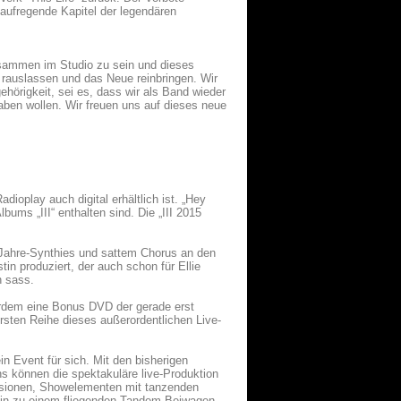
 aufregende Kapitel der legendären
zusammen im Studio zu sein und dieses
 rauslassen und das Neue reinbringen. Wir
hörigkeit, sei es, dass wir als Band wieder
en wollen. Wir freuen uns auf dieses neue
ioplay auch digital erhältlich ist. „Hey
ums „III“ enthalten sind. Die „III 2015
r-Jahre-Synthies und sattem Chorus an den
n produziert, der auch schon für Ellie
n sass.
rdem eine Bonus DVD der gerade erst
rsten Reihe dieses außerordentlichen Live-
n Event für sich. Mit den bisherigen
ns können die spektakuläre live-Produktion
osionen, Showelementen mit tanzenden
in zu einem fliegenden Tandem-Beiwagen,