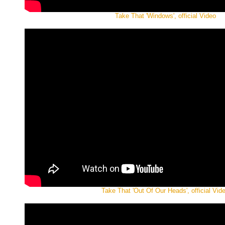
Take That 'Windows', official Video
Take That 'Out Of Our Heads', official Vid