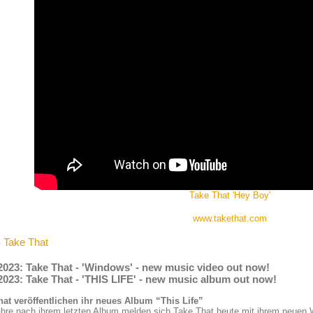
Take That 'Hey Boy'
www.takethat.com
- Take That
2023: Take That - 'Windows' - new music video out now!
2023: Take That - 'THIS LIFE' - new music album out now!
hat veröffentlichen ihr neues Album “This Life”
hre nach ihrem letzten Album melden sich Take That heute mit ihrem neuen W