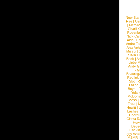
New Star
Rae
|
Cen
|
Metalli
Charli 
Rosenb
Nick Car
Aida
|
Ch
Andre Ta
Alex Vel
MissLi
|
Silvia D
Beck
|
An
Liebe M
Andy G
Ziy
Beaureg
Redfield
Slot
|
R
Lazee
Boys
|
R
Yolan
McDona
Mess
|
Toka
|
M
Hewitt
|
L
Lashes
Cherri
Cierra R
How
Devec
Chevin
Iggy Azal
MSMR