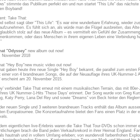
s” stimmte das Publikum perfekt ein und nun startet “This Life” das nächste
hen Boyband!
ent: Take That:
d selbst sagt über "This Life“: “Es war eine wunderbare Erfahrung, wieder 
ufzunehmen. Es fühlt sich an, als würde man die Flügel ausbreiten, das Alte
glaublich stolz auf das neue Album – es vermittelt ein Gefühl der Zusammenge
enkommen, oder dass Menschen in ihrem eigenen Leben eine Verbindung hab
”
hat "Odyssey"
new album out now!
. November 2018
hat "Hey Boy"new music video out now!
at gaben heute ihre neue Single “Hey Boy” bekannt, die parallel zum ersten Rad
t einer von 4 brandneuen Songs, die auf der Neuauflage ihres UK-Nummer-1 Alb
“ erscheint am 20. November 2015.
y' verbindet Take That erneut mit einem musikalischen Terrain, das mit 80e
hres UK Nummer-1-Hits 'These Days' erinnert. Der Song wurde von Greg Kursti
g, Katy Perry, Lana Del Rey und sowie “Dreams” von Beck hinter den Regler
der neuen Single und 3 weiteren brandneuen Tracks enthält das Album ausse
en Europatournee. Die Konzertaufnahme bietet den Fans einen Platz in der e
kels.
em eigentlichen live-Erlebnis waren die Take That Tour-DVDs schon immer ei
ntlichungen brach die Band jeden Verkaufsrekord in ihrer Heimat England. Fa
ls hautnah und in vollem Umfang erleben; von wundervoll farbenfrohen Expl
n, beeindruckenden Figuren, Kontemporärem Tanz von Mark und Howard bis h