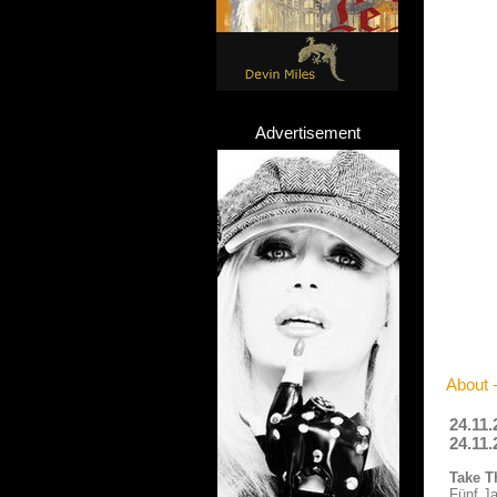
Advertisement
About 
24.11.
24.11.
Take T
Fünf Ja