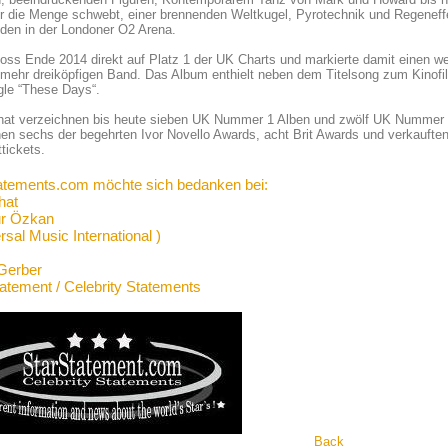
r die Menge schwebt, einer brennenden Weltkugel, Pyrotechnik und Regenef
den in der Londoner O2 Arena.
choss Ende 2014 direkt auf Platz 1 der UK Charts und markierte damit einen w
mehr dreiköpfigen Band. Das Album enthielt neben dem Titelsong zum Kinofil
gle “These Days“.
at verzeichnen bis heute sieben UK Nummer 1 Alben und zwölf UK Nummer 1 H
n sechs der begehrten Ivor Novello Awards, acht Brit Awards und verkauften
tickets.
atements.com möchte sich bedanken bei:
hat
ur Özkan
rsal Music International )
Gerber
tatement / Celebrity Statements
Back