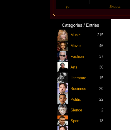
Swift
Katseye
Skepta
Categories / Entries
Music
215
Movie
46
Fashion
37
Arts
30
Literature
15
Business
20
Politic
22
Sience
2
Sport
18