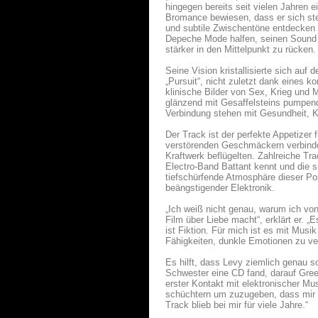
hingegen bereits seit vielen Jahren
Bromance bewiesen, dass er sich stet
und subtile Zwischentöne entdecken 
Depeche Mode halfen, seinen Sound – 
stärker in den Mittelpunkt zu rücken.
Seine Vision kristallisierte sich auf
„Pursuit“, nicht zuletzt dank eines 
klinische Bilder von Sex, Krieg und 
glänzend mit Gesaffelsteins pumpen
Verbindung stehen mit Gesundheit, K
Der Track ist der perfekte Appetizer
verstörenden Geschmäckern verbinde
Kraftwerk beflügelten. Zahlreiche Tr
Electro-Band Battant kennt und die s
tiefschürfende Atmosphäre dieser Pos
beängstigender Elektronik.
„Ich weiß nicht genau, warum ich von
Film über Liebe macht“, erklärt er. „
ist Fiktion. Für mich ist es mit Mus
Fähigkeiten, dunkle Emotionen zu v
Es hilft, dass Levy ziemlich genau s
Schwester eine CD fand, darauf Gree
erster Kontakt mit elektronischer Mu
schüchtern um zuzugeben, dass mir de
Track blieb bei mir für viele Jahre.“