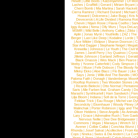
Hewitt
|
Little Boots
|
Katzenjammer
|
Of Mon
Lashes
|
Graffiti6
|
Gerard
|
Miriam Bryant
|
Cherri Bomb
|
Mia Martina
|
Sarah Hackett
Cierra Ramirez
|
Richard Durand
|
Michael C
Howard
|
Dolcenera
|
Jake Bugg
|
Kris 
Devecerski
|
A Life Divided
|
Ramona Rots
Chevin
|
Ntjam Rosie
|
Flavia Coelho
|
San
Iggy Azalea
|
Nena
|
Olly Murs
|
Toya DeLaz
MSMR
|
Wild Belle
|
Anthony Callea
|
Zibbz
Aplin
|
Jonas Myrin
|
Youthkills
|
ZAZ
|
The 
Berger
|
Last Like Deep
|
Kodaline
|
Lorde
|
|
Ace Wilder
|
Eklipse
|
Sharon Doorson
|
C
Star And Dagger
|
Stephanie Neigel
|
Megal
Krewella
|
Johnossi
|
Le Youth
|
The Civil 
James
|
Jarell Perry
|
Ivy Quainoo
|
Crysta
Jillette Johnson
|
Garland Jeffreys
|
Gerald
Black Onassis
|
Wes Mack
|
Ben Pearce
Veeby
|
Yvonne Catterfeld
|
Cody Simpson
|
Year
|
Muse
|
Fefe Dobson
|
The Bloody N
Mikky Ekko
|
Aloe Blacc
|
Flo Bauer
|
Like
Says
|
Jenix
|
Wille And The Bandits
|
MO
Paloma Faith
|
Oonagh
|
Vandenbergs Moon
|
Rooftop Runners
|
Two Wooden Stones
|
A
|
Ricardo Bielecki
|
Otto Normal
|
Pentatoni
Saris
|
Alle Farben feat. Graham Candy
|
Do
Marashi
|
Synthkartell
|
Ham Sandwich
|
Fio
Lilja Bloom
|
Indiana
|
Sofi de la Torre
|
Georg
Felidae Trick
|
Eau Rouge
|
Michel van Dy
Secondcity
|
Eisenhauer
|
Woody Pitney
|
A
Malinchak
|
Porter Robinson
|
Iggy and Th
Oliver Heldens
|
Steve Angello
|
As Animal
Lary
|
Grace
|
Adrenaline Rush
|
Tom Gaeb
Nervous Nellie
|
Dee Dee Bridgewater
|
Commons
|
Vegas
|
Maraaya
|
Wretch 32
Avener
|
Colbie Caillat
|
Conchita Wurst
|
Rhonda
|
Josef Salvat
|
Acollective
|
From Ki
Cops
|
Nneka
|
Swiss & Die Andern
|
La Conf
Years & Years
|
Hardwell
|
Calvin Harris
|
Ch