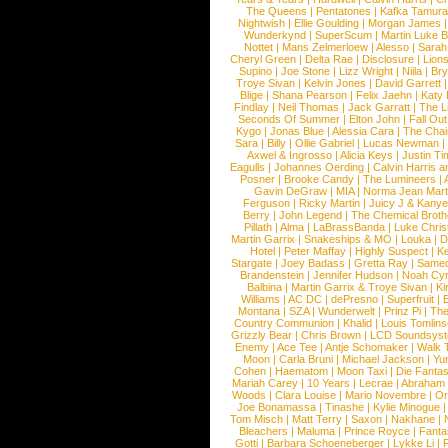
The Queens
|
Pentatones
|
Kafka Tamura
Nightwish
|
Ellie Goulding
|
Morgan James
Wunderkynd
|
SuperScum
|
Martin Luke 
Nottet
|
Mans Zelmerloew
|
Alesso
|
Sarah
Cheryl Green
|
Delta Rae
|
Disclosure
|
Lion
Supino
|
Joe Stone
|
Lizz Wright
|
Niila
|
Br
Troye Sivan
|
Kelvin Jones
|
David Garrett
Blige
|
Shana Pearson
|
Felix Jaehn
|
Katy 
Findlay
|
Neil Thomas
|
Jack Garratt
|
The L
Seconds Of Summer
|
Elton John
|
Fall Ou
Kygo
|
Jonas Blue
|
Alessia Cara
|
The Cha
Sara
|
Billy
|
Ollie Gabriel
|
Lucas Newman
Axwel & Ingrosso
|
Alicia Keys
|
Justin Ti
Eagulls
|
Johannes Oerding
|
Calvin Harris 
Posner
|
Brooke Candy
|
The Lumineers
|
Gavin DeGraw
|
MIA
|
Norma Jean Mart
Ferguson
|
Ricky Martin
|
Juicy J & Kany
Berry
|
John Legend
|
The Chemical Broth
Pillath
|
Alma
|
LaBrassBanda
|
Luke Chris
Martin Garrix
|
Snakeships & MO
|
Louka
|
D
Hotel
|
Peter Maffay
|
Highly Suspect
|
K
Stargate
|
Joey Badass
|
Gretta Ray
|
Samed
Brandenstein
|
Jennifer Hudson
|
Noah Cy
Balbina
|
Martin Garrix & Troye Sivan
|
Ki
Williams
|
AC DC
|
dePresno
|
Superfruit
|
Montana
|
SZA
|
Wunderwelt
|
Prinz Pi
|
The
Country Communion
|
Khalid
|
Louis Tomlin
Grizzly Bear
|
Chris Brown
|
LCD Soundsys
Enemy
|
Ace Tee
|
Antje Schomaker
|
Walk 
Moon
|
Carla Bruni
|
Michael Jackson
|
Yu
Cohen
|
Haematom
|
Moon Taxi
|
Die Fantas
Mariah Carey
|
10 Years
|
Lecrae
|
Abraham
Woods
|
Clara Louise
|
Mario Novembre
|
Or
Joe Bonamassa
|
Tinashe
|
Kylie Minogue
Tom Misch
|
Matt Terry
|
Saxon
|
Nakhane
|
Bleachers
|
Maluma
|
Prince Royce
|
Fanta
Gotti
|
Barbara Schoeneberger
|
Lykke Li
|