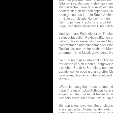
Gitarrenlinie, die durch lebendig kr
Verbundenheit zum Motorik-Minimalism
bedient sich an der schleppenden Kna
eben genau das ist: ein Stück Ambie
im Stile von „Blade Runner“ mitnehm
Harmonien des Tracks offensive Film
Tage, transformiert in den Club von
Und wenn am Ende dieser 14 Tracks l
sehnsuchtsvollen Keyboardflächen un
gehört, das in seiner abstrakten El
Konfrontation und einnehmender Wärme
Radikalität, nur um im nächsten Mo
umarmen. Eine Musik gewordene Dich
Sein DJing folgt einem ähnlich konz
mit denen er sich einen außergewöh
zwischen Sonár in Barcelona und dem
gerade weil er eben nie ein großer 
passieren, dass er so überrannt wird
tanzen.
„Wenn ich ausgehe, muss ich mich d
haben“, sagt er. „Das Auflegen kann
enge Freunde, und es ist begeisternd
Deshalb ziehe ich es vor, live zu sp
Bei den Liveshows von Gesaffelstein
klassizistischen Form, bei der elektr