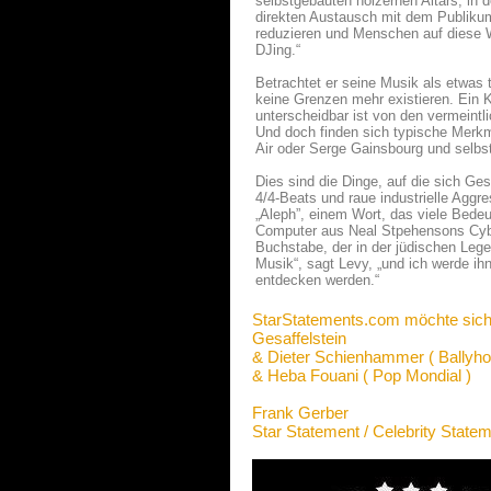
selbstgebauten hölzernen Altars, in d
direkten Austausch mit dem Publikum
reduzieren und Menschen auf diese We
DJing.“
Betrachtet er seine Musik als etwas t
keine Grenzen mehr existieren. Ein 
unterscheidbar ist von den vermeint
Und doch finden sich typische Merkm
Air oder Serge Gainsbourg und selbs
Dies sind die Dinge, auf die sich Ge
4/4-Beats und raue industrielle Aggre
„Aleph”, einem Wort, das viele Bede
Computer aus Neal Stpehensons Cyber
Buchstabe, der in der jüdischen Leg
Musik“, sagt Levy, „und ich werde ih
entdecken werden.“
StarStatements.com möchte sich
Gesaffelstein
& Dieter Schienhammer ( Ballyho
& Heba Fouani ( Pop Mondial )
Frank Gerber
Star Statement / Celebrity State