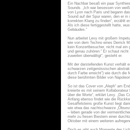
Ein Nachbar besaß ein paar Synthies
Sounds. „Ich war besessen von weiße
von Lyon nach Paris und begann das, 
Sound auf der Spur waren, den er in
korrekten Klang zu finden“, erzählt er
Als ich diese fertiggestellt hatte, w
Gebäudes.“
Nun arbeitet Levy mit großem Impetu
wie von dem Techno eines Derrick Ma
kein Konzertbesucher, nicht mal ein 
und genau zuhören.“ Er schaut nicht 
zuweilen überwältigt“, gesteht er.
Mit der darstellenden Kunst verhält 
schwarzen zeitgenössischen abstrakt
durch Farbe erreicht”) wie durch die
diese berühmten Bilder von Napoleon 
So ist das Cover von „Aleph“ am End
kreierte es mit seinem Kollaborateur
über die Worte“, erklärt Levy. „Das C
Anfang ebenso findet wie die Rückke
Gesaffelsteins große Kunst liegt dari
wie etwa das nachtschwarze „Obsessi
– leben gerade von der vermeintliche
mehr zu fiesen Biestern einer durcht
Oktober mit einem weiteren aufregen
Doch es gibt auch Momente des Licht