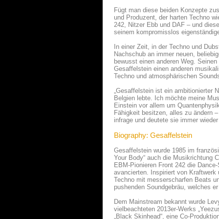
Fügt man diese beiden Konzepte zus
und Produzent, der harten Techno wi
242, Nitzer Ebb und DAF – und diese
seinem kompromisslos eigenständige
In einer Zeit, in der Techno und Du
Nachschub an immer neuen, beliebige
bewusst einen anderen Weg. Seinen e
Gesaffelstein einen anderen musikal
Techno und atmosphärischen Soundsc
„Gesaffelstein ist ein ambitionierter
Belgien lebte. Ich möchte meine Mus
Einstein vor allem um Quantenphysik.
Fähigkeit besitzen, alles zu ändern –
infrage und deutete sie immer wieder 
Biography: Gesaffelstein
Gesaffelstein wurde 1985 im französ
Your Body“ auch die Musikrichtung C
EBM-Pionieren Front 242 die Dance-
avancierten. Inspiriert von Kraftwe
Techno mit messerscharfen Beats un
pushenden Soundgebräu, welches er s
Dem Mainstream bekannt wurde Levy
vielbeachteten 2013er-Werks „Yeezu
„Black Skinhead“, eine Co-Produktio