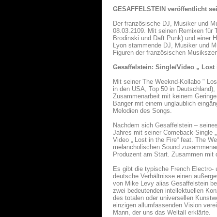
GESAFFELSTEIN veröffentlicht s
Der französische DJ, Musiker und 
08.03.2109. Mit seinen Remixen für 
Brodinski und Daft Punk) und einer 
Lyon stammende DJ, Musiker und Mus
Figuren der französischen Musiksze
Gesaffelstein: Single/Video „ Lost
Mit seiner The Weeknd-Kollabo " Lost
in den USA, Top 50 in Deutschland), 
Zusammenarbeit mit keinem Geringeren
Banger mit einem unglaublich eingäng
Melodien des Songs.
Nachdem sich Gesaffelstein – seines
Jahres mit seiner Comeback-Single „ 
Video „ Lost in the Fire“ feat. The 
melancholischen Sound zusammenarbe
Produzent am Start. Zusammen mit der
Es gibt die typische French Electro-
deutsche Verhältnisse einen außerge
von Mike Levy alias Gesaffelstein be
zwei bedeutenden intellektuellen Ko
des totalen oder universellen Kunstw
einzigen allumfassenden Vision verein
Mann, der uns das Weltall erklärte.