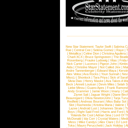
New Star Statement:
Taylor Swift
|
Sabrina C
Rae
|
Central Cee
|
Selena Gomez
|
Raye
|
T
|
Metallica
|
Celine Dion
|
Christina Aguilera
Charli XCX
|
Bruce Springsteen
|
The Beatl
Rosenberg
|
Frauke Ludowig
|
Vitas
|
Frida
Nick Carter
|
Lucenzo
|
Pigeon John
|
Kimbr
Aida
|
Christine Mayer
|
Not Called Jinx
|
Ma
Andre Tannenberger
|
Edward Maya
|
Kersti
Alex Velea
|
Ava Rocks
|
Youn Sunnah
|
Nev
MissLi
|
Shonlock
|
Tara Priya
|
Sick of Sara
Silvia Dias
|
Henry Maske
|
Ava Takes A Wa
Beck
|
Annett Louisan
|
Devin Miles
|
Selah 
Liebe Minou
|
Guano Apes
|
Frank Ramond
Andy Grammer
|
Jamie Woon
|
Imany
|
Cat
Ziynet Sali
|
Jaguar Wright
|
Diane Birc
Beauregard
|
Olivia NewtonJohn
|
Tarja Tur
Redfield
|
Andreas Bourani
|
Miss Baby Sol
Slot
|
Rasheeda
|
Kristina Maria
|
Valerie
|
Lazee
|
Android Lust
|
Johannes Strate
|
T
Boys
|
Right Said Fred
|
Harris and Ford
|
N
Yolanda Be Cool
|
Adrian Sina
|
Lord Of T
McDonald
|
Ida Corr
|
Crystal Waters
|
Medi
Mess
|
Mike Candys
|
Alex Clare
|
DJ Lord
Toka
|
Mauro Perucchetti
|
Jack Holiday
|
A