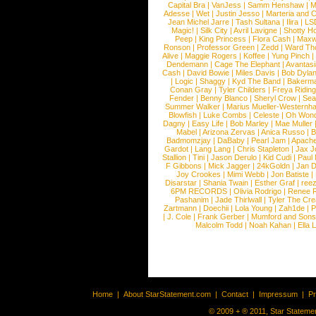
Capital Bra
|
VanJess
|
Samm Henshaw
|
M
Adesse
|
Wet
|
Justin Jesso
|
Marteria and 
Jean Michel Jarre
|
Tash Sultana
|
Ilira
|
LS
Magic!
|
Silk City
|
Avril Lavigne
|
Shotty H
Peep
|
King Princess
|
Flora Cash
|
Maxw
Ronson
|
Professor Green
|
Zedd
|
Ward T
Alive
|
Maggie Rogers
|
Koffee
|
Yung Pinch
Dendemann
|
Cage The Elephant
|
Avantas
Cash
|
David Bowie
|
Miles Davis
|
Bob Dyla
|
Logic
|
Shaggy
|
Kyd The Band
|
Bakerm
Conan Gray
|
Tyler Childers
|
Freya Ridin
Fender
|
Benny Blanco
|
Sheryl Crow
|
Sea
Summer Walker
|
Marius Mueller-Westernh
Blowfish
|
Luke Combs
|
Celeste
|
Oh Won
Dagny
|
Easy Life
|
Bob Marley
|
Mae Muller
Mabel
|
Arizona Zervas
|
Anica Russo
|
B
Badmomzjay
|
DaBaby
|
Pearl Jam
|
Apach
Gardot
|
Lang Lang
|
Chris Stapleton
|
Jax J
Stallion
|
Tini
|
Jason Derulo
|
Kid Cudi
|
Paul
F Gibbons
|
Mick Jagger
|
24kGoldn
|
Jan D
Joy Crookes
|
Mimi Webb
|
Jon Batiste
|
Disarstar
|
Shania Twain
|
Esther Graf
|
ree
6PM RECORDS
|
Olivia Rodrigo
|
Renee 
Pashanim
|
Jade Thirlwall
|
Tyler The Cre
Zartmann
|
Doechii
|
Lola Young
|
Zah1de
|
P
|
J. Cole
|
Frank Gerber
|
Mumford and Sons
Malcolm Todd
|
Noah Kahan
|
Ella 
Home
|
About StarStatement.com
|
Contact
|
Impressum
|
P
© 2009 + ® 2011, Star Statemen