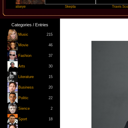
Katseye
Skepta
Travis Scott
Categories / Entries
Music
215
Movie
46
Fashion
37
Arts
30
Literature
15
Business
20
Politic
22
Sience
2
Sport
18