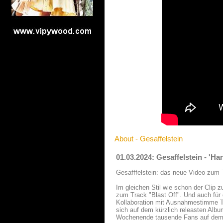
About - Gesaffelstein
01.03.2024: Gesaffelstein - 'H
Gesafffelstein: das neue Video zum T
Im gleichen Stil wie schon der Clip 
zum Track "Blast Off". Und auch für 
Kollaboration mit Ausnahmestimme Th
sich auf dem kürzlich releasten Albu
Wochenende tausende Fans auf dem 