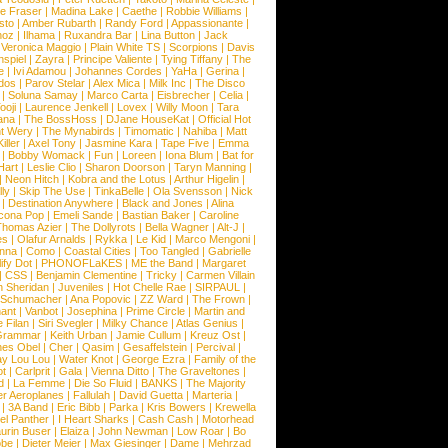
e Fraser
|
Madina Lake
|
Caethe
|
Robbie Williams
|
sto
|
Amber Rubarth
|
Randy Ford
|
Appassionante
|
noz
|
Ilhama
|
Ruxandra Bar
|
Lina Button
|
Jack
|
Veronica Maggio
|
Plain White TS
|
Scorpions
|
Davis
nspiel
|
Zayra
|
Principe Valiente
|
Tying Tiffany
|
The
e
|
Ivi Adamou
|
Johannes Cordes
|
YaHa
|
Gerina
|
dos
|
Parov Stelar
|
Alex Mica
|
Milk Inc
|
The Disco
|
Soluna Samay
|
Marco Carta
|
Eisbrecher
|
Celia
|
ooji
|
Laurence Jenkell
|
Lovex
|
Willy Moon
|
Tara
ana
|
The BossHoss
|
DJane HouseKat
|
Official Hot
t Wery
|
The Mynabirds
|
Timomatic
|
Nahiba
|
Matt
iller
|
Axel Tony
|
Jasmine Kara
|
Tape Five
|
Emma
|
Bobby Womack
|
Fun
|
Loreen
|
Iona Blum
|
Bat for
Hart
|
Leslie Clio
|
Sharon Doorson
|
Taryn Manning
|
|
Neon Hitch
|
Kobra and the Lotus
|
Arthur Higelin
|
ly
|
Skip The Use
|
TinkaBelle
|
Ola Svensson
|
Nick
|
Destination Anywhere
|
Black and Jones
|
Alina
cona Pop
|
Emeli Sande
|
Bastian Baker
|
Caroline
Thomas Azier
|
The Dollyrots
|
Bella Wagner
|
Alt-J
|
es
|
Olafur Arnalds
|
Rykka
|
Le Kid
|
Marco Mengoni
|
enna
|
Como
|
Coastal Cities
|
Too Tangled
|
Gabrielle
ify Dot
|
PHONOFLaKES
|
ME the Band
|
Margaret
|
CSS
|
Benjamin Clementine
|
Tricky
|
Carmen Villain
 Sheridan
|
Juveniles
|
Hot Chelle Rae
|
SIRPAUL
|
l Schumacher
|
Ana Popovic
|
ZZ Ward
|
The Frown
|
hant
|
Vanbot
|
Josephina
|
Prime Circle
|
Martin and
 Filan
|
Siri Svegler
|
Milky Chance
|
Atlas Genius
|
Grammar
|
Keith Urban
|
Jamie Cullum
|
Kreuz Ost
|
nes Obel
|
Cher
|
Qasim
|
Gesaffelstein
|
Percival
|
ay Lou Lou
|
Water Knot
|
George Ezra
|
Family of the
ot
|
Carlprit
|
Gala
|
Vienna Ditto
|
The Graveltones
|
d
|
La Femme
|
Die So Fluid
|
BANKS
|
The Majority
r Aeroplanes
|
Fallulah
|
David Guetta
|
Marteria
|
|
3A Band
|
Eric Bibb
|
Parka
|
Kris Bowers
|
Krewella
el Panther
|
I Heart Sharks
|
Cash Cash
|
Motorhead
urin Buser
|
Elaiza
|
John Newman
|
Low Roar
|
Bo
obe
|
Dieter Meier
|
Max Giesinger
|
Dame
|
Mehrzad