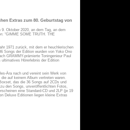
ichen Extras zum 80. Geburtstag von
am 9. Oktober 2020, an dem Tag, an dem
dition: “GIMME SOME TRUTH. THE
r 1971 zurück, mit dem er heuchlerischen
le 36 Songs der Edition wurden von Yoko Ono
rfach GRAMMY-prämierte Toningenieur Paul
 ultimatives Hörerlebnis der Edition
s-Ära nach und vereint sein Werk von
 die auf keinem Album vertreten waren.
 Boxset, das die 36 Songs auf 2CDs und
 zu den Songs, unveröffentlichten Fotos,
rscheinen eine Standard-CD und 2LP (je 19
en Deluxe Editionen liegen kleine Extras