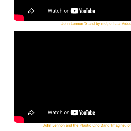
John Lennon 'Stand by me', official Vide
John Lennon and the Plastic Ono Band 'Imagine', off