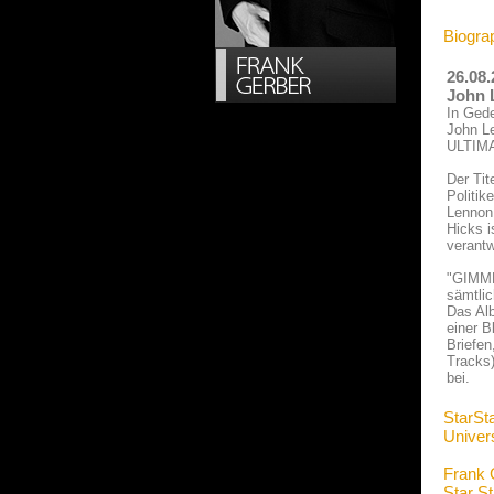
Biogra
26.08
John 
In Gede
John L
ULTIM
Der Ti
Politik
Lennon
Hicks i
verantw
"GIMME
sämtlic
Das Al
einer B
Briefe
Tracks)
bei.
StarSt
Univers
Frank 
Star S