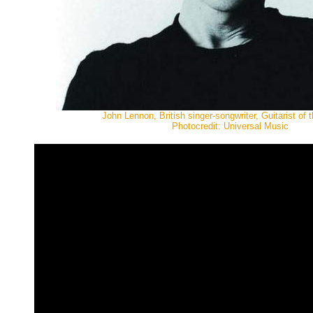
John Lennon, British singer-songwriter, Guitarist of 
Photocredit: Universal Music