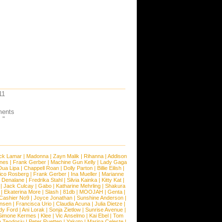
11
ments
 "
ck Lamar
|
Madonna
|
Zayn Malik
|
Rihanna
|
Addison
ones
|
Frank Gerber
|
Machine Gun Kelly
|
Lady Gaga
Dua Lipa
|
Chappell Roan
|
Dolly Parton
|
Billie Eilish
|
ico Rosberg
|
Frank Gerber
|
Ina Mueller
|
Marianne
 Denalane
|
Fredrika Stahl
|
Silvia Kainka
|
Kitty Kat
|
|
Jack Culcay
|
Gabo
|
Katharine Mehrling
|
Shakura
|
Ekaterina More
|
Slash
|
81db
|
MOOJAH
|
Genta
|
Cashier No9
|
Joyce Jonathan
|
Sunshine Anderson
|
ansen
|
Francisca Urio
|
Claudia Acuna
|
Julia Dietze
|
dy Ford
|
Ani Lorak
|
Sonja Zietlow
|
Sunrise Avenue
|
Simone Kermes
|
Klee
|
Vic Anselmo
|
Kai Ebel
|
Tom
a Teodosiu
|
Peter Ruetten
|
Yakoto
|
Marina Celeste
|