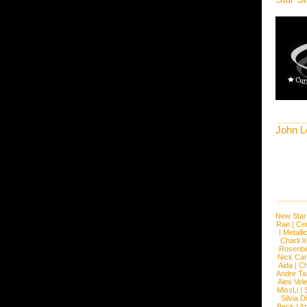
John L
New Star
Rae
|
Cen
|
Metalli
Charli 
Rosenb
Nick Car
Aida
|
Ch
Andre Ta
Alex Vel
MissLi
|
Silvia D
Beck
|
An