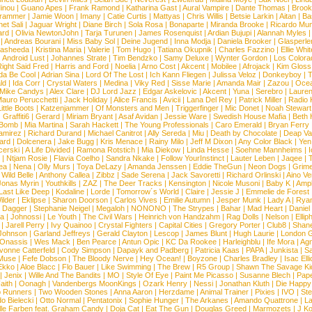
inou
|
Guano Apes
|
Frank Ramond
|
Katharina Gast
|
Aural Vampire
|
Dante Thomas
|
Brook
rammer
|
Jamie Woon
|
Imany
|
Catie Curtis
|
Mattyas
|
Chris Willis
|
Betsie Larkin
|
Aitan
|
Ba
net Sali
|
Jaguar Wright
|
Diane Birch
|
Sola Rosa
|
Bonaparte
|
Miranda Brooke
|
Ricardo Mu
ard
|
Olivia NewtonJohn
|
Tarja Turunen
|
James Rosenquist
|
Ardian Bujupi
|
Alannah Myles
|
Andreas Bourani
|
Miss Baby Sol
|
Deine Jugend
|
Inna Modja
|
Daniela Brooker
|
Glasperle
asheeda
|
Kristina Maria
|
Valerie
|
Tom Hugo
|
Tatiana Okupnik
|
Charles Fazzino
|
Ellie Whit
|
Android Lust
|
Johannes Strate
|
Tim Bendzko
|
Samy Deluxe
|
Wynter Gordon
|
Los Colora
ight Said Fred
|
Harris and Ford
|
Noelia
|
Arno Cost
|
Akcent
|
Mobilee
|
Afrojack
|
Kim Gloss
da Be Cool
|
Adrian Sina
|
Lord Of The Lost
|
Ich Kann Fliegen
|
Julissa Veloz
|
Donkeyboy
|
T
ld
|
Ida Corr
|
Crystal Waters
|
Medina
|
Viky Red
|
Sisse Marie
|
Amanda Mair
|
Zazou
|
Oce
Mike Candys
|
Alex Clare
|
DJ Lord Jazz
|
Edgar Askelovic
|
Akcent
|
Yuna
|
Serebro
|
Lauren
auro Perucchetti
|
Jack Holiday
|
Alice Francis
|
Avicii
|
Lana Del Rey
|
Patrick Miller
|
Radio K
ittle Boots
|
Katzenjammer
|
Of Monsters and Men
|
Triggerfinger
|
Mic Donet
|
Noah Stewart
|
Graffiti6
|
Gerard
|
Miriam Bryant
|
Asaf Avidan
|
Jessie Ware
|
Swedish House Mafia
|
Beth 
 Bomb
|
Mia Martina
|
Sarah Hackett
|
The Young Professionals
|
Caro Emerald
|
Bryan Ferry
amirez
|
Richard Durand
|
Michael Canitrot
|
Ally Sereda
|
Miu
|
Death by Chocolate
|
Deap Val
ard
|
Dolcenera
|
Jake Bugg
|
Kris Menace
|
Rainy Milo
|
Jeff M Dixon
|
Any Color Black
|
Yen
erski
|
A Life Divided
|
Ramona Rotstich
|
Mia Diekow
|
Linda Hesse
|
Soehne Mannheims
|
I
|
Ntjam Rosie
|
Flavia Coelho
|
Sandra Nkake
|
Follow YourInstinct
|
Lauter Leben
|
Jaqee
|
ea
|
Nena
|
Olly Murs
|
Toya DeLazy
|
Amanda Jenssen
|
Eddie TheGun
|
Neon Dogs
|
Grim
|
Wild Belle
|
Anthony Callea
|
Zibbz
|
Sade Serena
|
Jack Savoretti
|
Richard Orlinski
|
Aino V
Jonas Myrin
|
Youthkills
|
ZAZ
|
The Deer Tracks
|
Kensington
|
Nicole Musoni
|
Baby K
|
Ampl
Last Like Deep
|
Kodaline
|
Lorde
|
Tomorrow´s World
|
Claire
|
Jessie J
|
Emmelie de Forest
ilder
|
Eklipse
|
Sharon Doorson
|
Carlos Vives
|
Emilie Autumn
|
Jesper Munk
|
Lady A
|
Ryan
d Dagger
|
Stephanie Neigel
|
Megaloh
|
NONONO
|
The Strypes
|
Bahar
|
Mad Heart
|
Danie
la
|
Johnossi
|
Le Youth
|
The Civil Wars
|
Heinrich von Handzahm
|
Rag Dolls
|
Nelson
|
Ellip
|
Jarell Perry
|
Ivy Quainoo
|
Crystal Fighters
|
Capital Cities
|
Gregory Porter
|
Club8
|
Shane
e Johnson
|
Garland Jeffreys
|
Gerald Clayton
|
Lescop
|
James Blunt
|
Hugh Laurie
|
London 
 Onassis
|
Wes Mack
|
Ben Pearce
|
Antun Opic
|
KC Da Rookee
|
Harleighblu
|
Ife Mora
|
Ag
vonne Catterfeld
|
Cody Simpson
|
Dapayk and Padberg
|
Patricia Kaas
|
PAPA
|
Junkista
|
S
Muse
|
Fefe Dobson
|
The Bloody Nerve
|
Hey Ocean!
|
Boyzone
|
Charles Bradley
|
Isac Elli
Ekko
|
Aloe Blacc
|
Flo Bauer
|
Like Swimming
|
The Brew
|
R5 Group
|
Shawn The Savage Ki
|
Jenix
|
Wille And The Bandits
|
MO
|
Style Of Eye
|
Paint Me Picasso
|
Susanne Blech
|
Pape
aith
|
Oonagh
|
Vandenbergs MoonKings
|
Ozark Henry
|
Nessi
|
Jonathan Kluth
|
Die Happy
p Runners
|
Two Wooden Stones
|
Anna Aaron
|
Herzdame
|
Animal Trainer
|
Pixies
|
IVO
|
Ste
o Bielecki
|
Otto Normal
|
Pentatonix
|
Sophie Hunger
|
The Arkanes
|
Amando Quattrone
|
La
lle Farben feat. Graham Candy
|
Doja Cat
|
Eat The Gun
|
Douglas Greed
|
Marmozets
|
J K