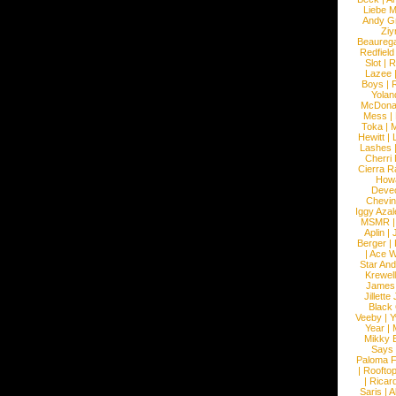
Liebe M
Andy G
Ziy
Beaureg
Redfield
Slot
|
R
Lazee
Boys
|
R
Yolan
McDona
Mess
|
Toka
|
M
Hewitt
|
L
Lashes
Cherri
Cierra R
How
Devec
Chevin
Iggy Azal
MSMR
Aplin
|
Berger
|
|
Ace W
Star An
Krewel
James
Jillett
Black
Veeby
|
Y
Year
|
Mikky 
Says
Paloma F
|
Roofto
|
Ricard
Saris
|
A