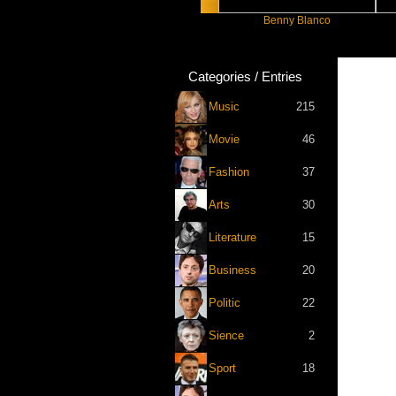
Slayyyer
Benny Blanco
Ari
Categories / Entries
Music
215
Movie
46
Fashion
37
Arts
30
Literature
15
Business
20
Politic
22
Sience
2
Sport
18