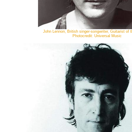
John Lennon, British singer-songwriter, Guitarist of 
Photocredit: Universal Music