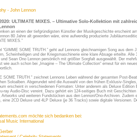
phy - John Lennon
.2020: ULTIMATE MIXES. – Ultimative Solo-Kollektion mit zahlre
Lennon
nken an einen der tiefgründigsten Künstler der Musikgeschichte erscheint 
ennon 80 Jahre alt geworden wäre, eine aufwendig produzierte Jubiläumse
ATE MIXES.”
tel “GIMME SOME TRUTH.” geht auf Lennons gleichnamigen Song aus dem Jah
ern, Scheinheiligen und der Kriegsmaschinerie eine klare Absage erteilte. Al
 und Sean Ono Lennon persönlich mit größter Sorgfalt ausgewählt. Der meh
st wie auch schon bei „Imagine – The Ultimate Collection“ erneut für ein neues
ortlich.
 SOME TRUTH." zeichnet Lennons Leben während der gesamten Post-Beatle
hen Soloalben. Abgerundet wird die Auswahl von den frühen Exklusiv-Singles,
bum erscheint in verschiedenen Formaten: Unter anderem als Deluxe Edition
lu-ray Audio-Disc vereint. Dazu gehört ein 124-seitiges Buch mit Geschichten
n, Artworks und weiteren Fundstücken aus den Lennon/Ono-Archiven. Zudem e
, eine 2CD Deluxe und 4LP Deluxe (je 36 Tracks) sowie digitale Versionen. D
atements.com möchte sich bedanken bei:
al Music International
Gerber
tatement / Celebrity Statements