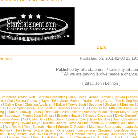
Back
ennon
Published on: 2011-02-03 23:19:
Published by Starstatement / Celebrity State
" All we are saying is give peace a chance.
( Zitat: John Lennon )
 Statement:
Taylor Swift
|
Sabrina Carpenter
|
Harry Styles
|
Ariana Grande
|
Shakira
|
Kendri
tral Cee
|
Selena Gomez
|
Raye
|
Tyla
|
Justin Bieber
|
Drake
|
Miley Cyrus
|
The Rolling St
ca
|
Celine Dion
|
Christina Aguilera
|
J Balvin
|
Travis Scott
|
Beyonce
|
Blackpink
|
Eminem
|
XCX
|
Bruce Springsteen
|
The Beatles
|
Jennifer Lopez
|
His Holiness the 14th Dalai Lama
|
N
erg
|
Frauke Ludowig
|
Vitas
|
Frida Gold
|
Elke Jeinsen
|
Antonella Bucci
|
Heiner Meyer
|
Joy
ter
|
Lucenzo
|
Pigeon John
|
Kimbra
|
Brandon Howard
|
Groove Coverage
|
David Gerstein
ristine Mayer
|
Not Called Jinx
|
Matt Dusk
|
Spencer Day
|
Barry Manilow
|
Brian Culbertson
nnenberger
|
Edward Maya
|
Kerstin Linnartz
|
Jessica Stockmann
|
A5 Richtung Wir
|
Inna
|
ea
|
Ava Rocks
|
Youn Sunnah
|
Nevio
|
Stream Of Passion
|
Machinae Supremacy
|
Laura J
Shonlock
|
Tara Priya
|
Sick of Sarah
|
Rene Lopez
|
Lori Jenaire
|
Chromeo
|
Lou Bega
|
Ran
ias
|
Henry Maske
|
Ava Takes A Walk
|
La Fee
|
Umberto Tozzi
|
Subway
|
Alexandra Stan
|
nett Louisan
|
Devin Miles
|
Selah Sue
|
Neverest
|
Zweitfrau
|
Malina Moye
|
Sak Noel
|
Lind