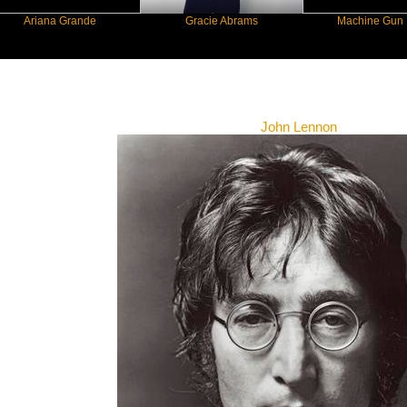
ana Grande
Gracie Abrams
Machine Gun Kelly
New Star Statements / John Lennon
John Lennon