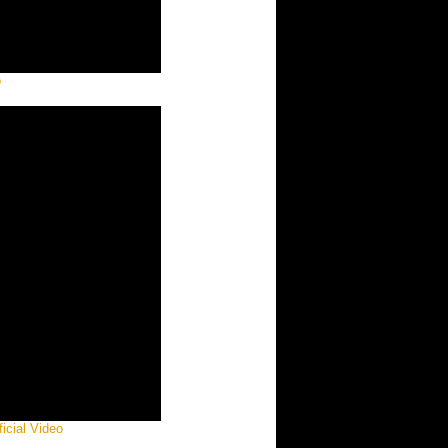
o
icial Video