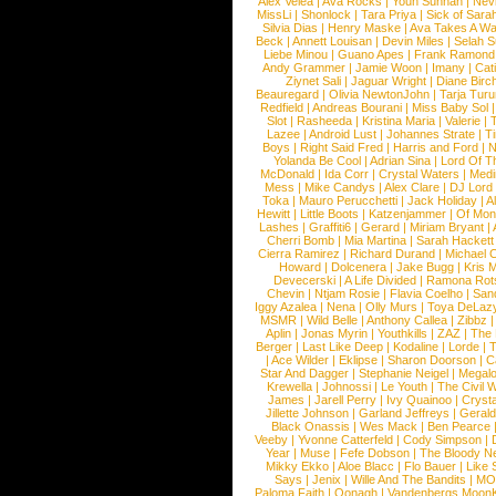
Alex Velea
|
Ava Rocks
|
Youn Sunnah
|
Nev
MissLi
|
Shonlock
|
Tara Priya
|
Sick of Sara
Silvia Dias
|
Henry Maske
|
Ava Takes A Wa
Beck
|
Annett Louisan
|
Devin Miles
|
Selah 
Liebe Minou
|
Guano Apes
|
Frank Ramond
Andy Grammer
|
Jamie Woon
|
Imany
|
Cat
Ziynet Sali
|
Jaguar Wright
|
Diane Birc
Beauregard
|
Olivia NewtonJohn
|
Tarja Tur
Redfield
|
Andreas Bourani
|
Miss Baby Sol
Slot
|
Rasheeda
|
Kristina Maria
|
Valerie
|
Lazee
|
Android Lust
|
Johannes Strate
|
T
Boys
|
Right Said Fred
|
Harris and Ford
|
N
Yolanda Be Cool
|
Adrian Sina
|
Lord Of T
McDonald
|
Ida Corr
|
Crystal Waters
|
Medi
Mess
|
Mike Candys
|
Alex Clare
|
DJ Lord
Toka
|
Mauro Perucchetti
|
Jack Holiday
|
A
Hewitt
|
Little Boots
|
Katzenjammer
|
Of Mon
Lashes
|
Graffiti6
|
Gerard
|
Miriam Bryant
|
Cherri Bomb
|
Mia Martina
|
Sarah Hackett
Cierra Ramirez
|
Richard Durand
|
Michael C
Howard
|
Dolcenera
|
Jake Bugg
|
Kris 
Devecerski
|
A Life Divided
|
Ramona Rots
Chevin
|
Ntjam Rosie
|
Flavia Coelho
|
San
Iggy Azalea
|
Nena
|
Olly Murs
|
Toya DeLaz
MSMR
|
Wild Belle
|
Anthony Callea
|
Zibbz
Aplin
|
Jonas Myrin
|
Youthkills
|
ZAZ
|
The 
Berger
|
Last Like Deep
|
Kodaline
|
Lorde
|
|
Ace Wilder
|
Eklipse
|
Sharon Doorson
|
C
Star And Dagger
|
Stephanie Neigel
|
Megal
Krewella
|
Johnossi
|
Le Youth
|
The Civil 
James
|
Jarell Perry
|
Ivy Quainoo
|
Crysta
Jillette Johnson
|
Garland Jeffreys
|
Gerald
Black Onassis
|
Wes Mack
|
Ben Pearce
Veeby
|
Yvonne Catterfeld
|
Cody Simpson
|
Year
|
Muse
|
Fefe Dobson
|
The Bloody N
Mikky Ekko
|
Aloe Blacc
|
Flo Bauer
|
Like
Says
|
Jenix
|
Wille And The Bandits
|
MO
Paloma Faith
|
Oonagh
|
Vandenbergs Moon