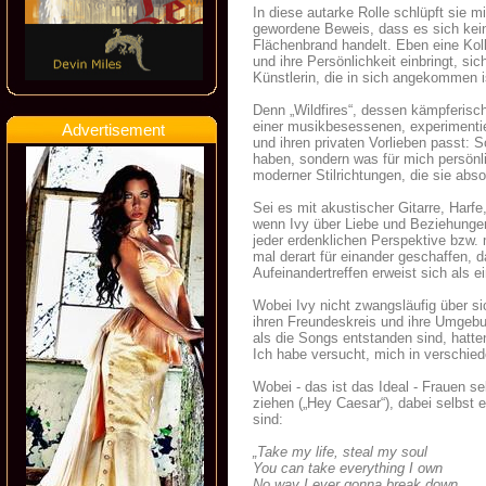
In diese autarke Rolle schlüpft sie 
gewordene Beweis, dass es sich kein
Flächenbrand handelt. Eben eine Kolle
und ihre Persönlichkeit einbringt, si
Künstlerin, die in sich angekommen i
Denn „Wildfires“, dessen kämpferisc
einer musikbesessenen, experimentier
Advertisement
und ihren privaten Vorlieben passt: 
haben, sondern was für mich persönli
moderner Stilrichtungen, die sie abso
Sei es mit akustischer Gitarre, Harfe
wenn Ivy über Liebe und Beziehungen
jeder erdenklichen Perspektive bzw.
mal derart für einander geschaffen, d
Aufeinandertreffen erweist sich als e
Wobei Ivy nicht zwangsläufig über sic
ihren Freundeskreis und ihre Umgebung 
als die Songs entstanden sind, hatten
Ich habe versucht, mich in verschied
Wobei - das ist das Ideal - Frauen s
ziehen („Hey Caesar“), dabei selbs
sind:
„Take my life, steal my soul
You can take everything I own
No way I ever gonna break down