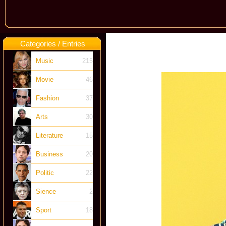
Categories / Entries
Music
215
Movie
46
Fashion
37
Arts
30
Literature
15
Business
20
Politic
22
Sience
2
Sport
18