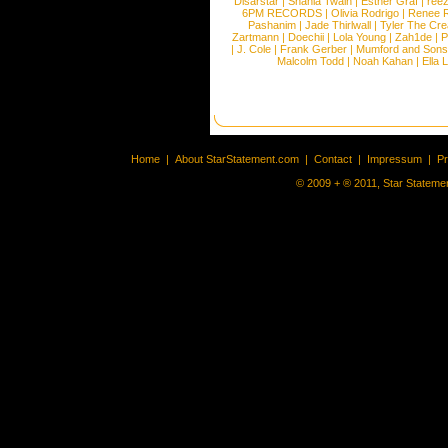
Disarstar
|
Shania Twain
|
Esther Graf
|
ree
6PM RECORDS
|
Olivia Rodrigo
|
Renee 
Pashanim
|
Jade Thirlwall
|
Tyler The Cre
Zartmann
|
Doechii
|
Lola Young
|
Zah1de
|
P
|
J. Cole
|
Frank Gerber
|
Mumford and Sons
Malcolm Todd
|
Noah Kahan
|
Ella 
Home
|
About StarStatement.com
|
Contact
|
Impressum
|
P
© 2009 + ® 2011, Star Statemen