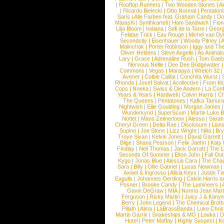
|
Rooftop Runners
|
Two Wooden Stones
|
A
|
Ricardo Bielecki
|
Otto Normal
|
Pentatoni
Saris
|
Alle Farben feat. Graham Candy
|
Do
Marashi
|
Synthkartell
|
Ham Sandwich
|
Fio
Lilja Bloom
|
Indiana
|
Sofi de la Torre
|
Georg
Felidae Trick
|
Eau Rouge
|
Michel van Dy
Secondcity
|
Eisenhauer
|
Woody Pitney
|
A
Malinchak
|
Porter Robinson
|
Iggy and Th
Oliver Heldens
|
Steve Angello
|
As Animal
Lary
|
Grace
|
Adrenaline Rush
|
Tom Gaeb
Nervous Nellie
|
Dee Dee Bridgewater
|
Commons
|
Vegas
|
Maraaya
|
Wretch 32
Avener
|
Colbie Caillat
|
Conchita Wurst
|
Rhonda
|
Josef Salvat
|
Acollective
|
From Ki
Cops
|
Nneka
|
Swiss & Die Andern
|
La Conf
Years & Years
|
Hardwell
|
Calvin Harris
|
Ch
The Queens
|
Pentatones
|
Kafka Tamura
Nightwish
|
Ellie Goulding
|
Morgan James
Wunderkynd
|
SuperScum
|
Martin Luke 
Nottet
|
Mans Zelmerloew
|
Alesso
|
Sarah
Cheryl Green
|
Delta Rae
|
Disclosure
|
Lion
Supino
|
Joe Stone
|
Lizz Wright
|
Niila
|
Br
Troye Sivan
|
Kelvin Jones
|
David Garrett
Blige
|
Shana Pearson
|
Felix Jaehn
|
Katy 
Findlay
|
Neil Thomas
|
Jack Garratt
|
The L
Seconds Of Summer
|
Elton John
|
Fall Ou
Kygo
|
Jonas Blue
|
Alessia Cara
|
The Cha
Sara
|
Billy
|
Ollie Gabriel
|
Lucas Newman
Axwel & Ingrosso
|
Alicia Keys
|
Justin Ti
Eagulls
|
Johannes Oerding
|
Calvin Harris 
Posner
|
Brooke Candy
|
The Lumineers
|
Gavin DeGraw
|
MIA
|
Norma Jean Mart
Ferguson
|
Ricky Martin
|
Juicy J & Kany
Berry
|
John Legend
|
The Chemical Broth
Pillath
|
Alma
|
LaBrassBanda
|
Luke Chris
Martin Garrix
|
Snakeships & MO
|
Louka
|
D
Hotel
|
Peter Maffay
|
Highly Suspect
|
K