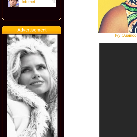
Internet
10
Advertisement
Ivy Quainoo