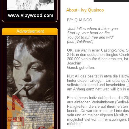
About - Ivy Quainoo
IVY QUAINOO
„Just follow where it takes you
Advertisement
Start up your heart on fire
You got to run free and wild”
(aus „Wildfires“)
OK, sie war in einer Casting-Show.
2-Hit in den deutschen Singles-Chart
200.000 verkaufte Alben erhalten, is
Joachim
Gauck getroffen.
Nur: All das besitzt in etwa die Hal
hinter diesen Erfolgen. Ein urbanes 
selbstreflektierend und bescheiden.
am Anfang ganz nett war, will ich in 
Ein sicheres Indiz dafür, dass die 20
aus einfachen Verhältnissen (Berlin
Fähigkeiten, die sie auf ihrem erste
konnte. Da war sie in erster Linie das
sein und an meiner eigenen Musik zu
möglichst viel von mir einzubringen. 
möchte.“