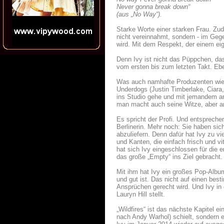
Never gonna break down“
(aus „No Way“).
Starke Worte einer starken Frau. Zud
nicht vereinnahmt, sondern - im Gege
wird. Mit dem Respekt, der einem eig
Denn Ivy ist nicht das Püppchen, das 
vom ersten bis zum letzten Takt. Ebe
Was auch namhafte Produzenten wie 
Underdogs (Justin Timberlake, Ciara
ins Studio gehe und mit jemandem arbei
man macht auch seine Witze, aber an
Es spricht der Profi. Und entsprechen
Berlinerin. Mehr noch: Sie haben si
abzuliefern. Denn dafür hat Ivy zu vi
und Kanten, die einfach frisch und vi
hat sich Ivy eingeschlossen für die 
das große „Empty“ ins Ziel gebracht.
Mit ihm hat Ivy ein großes Pop-Albu
und gut ist. Das nicht auf einen bes
Ansprüchen gerecht wird. Und Ivy in 
Lauryn Hill stellt.
„Wildfires“ ist das nächste Kapitel ei
nach Andy Warhol) schielt, sondern e