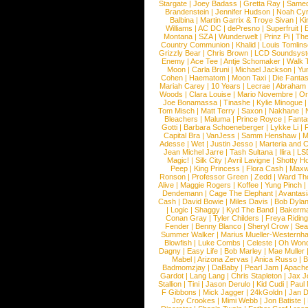
Stargate
|
Joey Badass
|
Gretta Ray
|
Samed
Brandenstein
|
Jennifer Hudson
|
Noah Cy
Balbina
|
Martin Garrix & Troye Sivan
|
Ki
Williams
|
AC DC
|
dePresno
|
Superfruit
|
Montana
|
SZA
|
Wunderwelt
|
Prinz Pi
|
The
Country Communion
|
Khalid
|
Louis Tomlin
Grizzly Bear
|
Chris Brown
|
LCD Soundsys
Enemy
|
Ace Tee
|
Antje Schomaker
|
Walk 
Moon
|
Carla Bruni
|
Michael Jackson
|
Yu
Cohen
|
Haematom
|
Moon Taxi
|
Die Fantas
Mariah Carey
|
10 Years
|
Lecrae
|
Abraham
Woods
|
Clara Louise
|
Mario Novembre
|
Or
Joe Bonamassa
|
Tinashe
|
Kylie Minogue
Tom Misch
|
Matt Terry
|
Saxon
|
Nakhane
|
Bleachers
|
Maluma
|
Prince Royce
|
Fanta
Gotti
|
Barbara Schoeneberger
|
Lykke Li
|
Capital Bra
|
VanJess
|
Samm Henshaw
|
M
Adesse
|
Wet
|
Justin Jesso
|
Marteria and 
Jean Michel Jarre
|
Tash Sultana
|
Ilira
|
LS
Magic!
|
Silk City
|
Avril Lavigne
|
Shotty H
Peep
|
King Princess
|
Flora Cash
|
Maxw
Ronson
|
Professor Green
|
Zedd
|
Ward T
Alive
|
Maggie Rogers
|
Koffee
|
Yung Pinch
Dendemann
|
Cage The Elephant
|
Avantas
Cash
|
David Bowie
|
Miles Davis
|
Bob Dyla
|
Logic
|
Shaggy
|
Kyd The Band
|
Bakerm
Conan Gray
|
Tyler Childers
|
Freya Ridin
Fender
|
Benny Blanco
|
Sheryl Crow
|
Sea
Summer Walker
|
Marius Mueller-Westernh
Blowfish
|
Luke Combs
|
Celeste
|
Oh Won
Dagny
|
Easy Life
|
Bob Marley
|
Mae Muller
Mabel
|
Arizona Zervas
|
Anica Russo
|
B
Badmomzjay
|
DaBaby
|
Pearl Jam
|
Apach
Gardot
|
Lang Lang
|
Chris Stapleton
|
Jax J
Stallion
|
Tini
|
Jason Derulo
|
Kid Cudi
|
Paul
F Gibbons
|
Mick Jagger
|
24kGoldn
|
Jan D
Joy Crookes
|
Mimi Webb
|
Jon Batiste
|