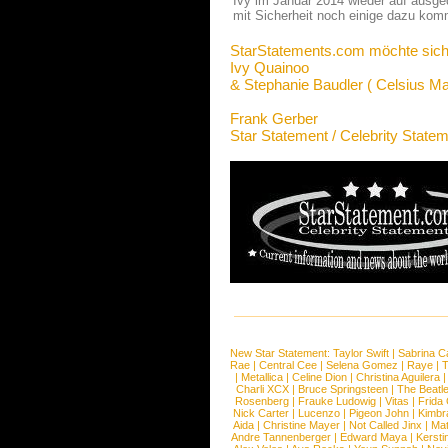
Ivy im Januar 2014 wieder auf ausge
mit Sicherheit noch einige dazu kom
StarStatements.com möchte sich
Ivy Quainoo
& Stephanie Baudler ( Celsius
Frank Gerber
Star Statement / Celebrity State
New Star Statement:
Taylor Swift
|
Sabrina C
Rae
|
Central Cee
|
Selena Gomez
|
Raye
|
T
|
Metallica
|
Celine Dion
|
Christina Aguilera
Charli XCX
|
Bruce Springsteen
|
The Beatl
Rosenberg
|
Frauke Ludowig
|
Vitas
|
Frida
Nick Carter
|
Lucenzo
|
Pigeon John
|
Kimbr
Aida
|
Christine Mayer
|
Not Called Jinx
|
Ma
Andre Tannenberger
|
Edward Maya
|
Kersti